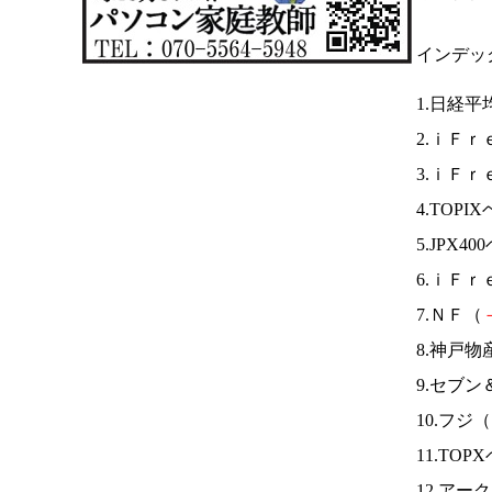
インデッ
1.日経平
2.ｉＦｒ
3.ｉＦｒ
4.TOPI
5.JPX4
6.ｉＦｒ
7.ＮＦ（
8.神戸物
9.セブン
10.フジ（
11.TOP
12.アー