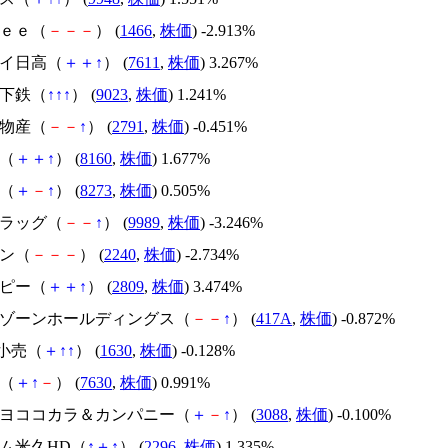
ｒｅｅ（
－
－
－
） (
1466
,
株価
) -2.913%
デイ日高（
＋
＋
↑
） (
7611
,
株価
) 3.267%
地下鉄（
↑
↑
↑
） (
9023
,
株価
) 1.241%
天物産（
－
－
↑
） (
2791
,
株価
) -0.451%
路（
＋
＋
↑
） (
8160
,
株価
) 1.677%
ミ（
＋
－
↑
） (
8273
,
株価
) 0.505%
ドラッグ（
－
－
↑
） (
9989
,
株価
) -3.246%
イン（
－
－
－
） (
2240
,
株価
) -2.734%
ーピー（
＋
＋
↑
） (
2809
,
株価
) 3.474%
ルーゾーンホールディングス（
－
－
↑
） (
417A
,
株価
) -0.872%
T小売（
＋
↑
↑
） (
1630
,
株価
) -0.128%
屋（
＋
↑
－
） (
7630
,
株価
) 0.991%
ツキヨココカラ＆カンパニー（
＋
－
↑
） (
3088
,
株価
) -0.100%
ハム米久HD（
↑
＋
↑
） (
2296
,
株価
) 1.335%