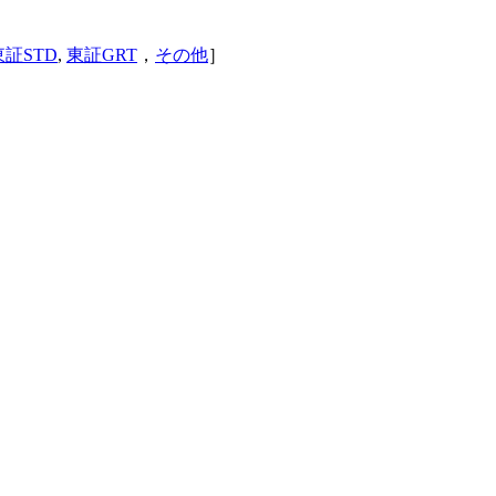
東証STD
,
東証GRT
，
その他
］