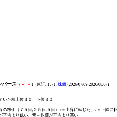
ンバース
（
－
↓
－
）(東証, 1571,
株価
)(2026/07/09-2026/08/07)
ていた株上位３０、下位３０
線の株価（７５日,２５日,５日）↑＝上昇に転じた、↓＝下降に
が平均より低い、青＝株価が平均より高い