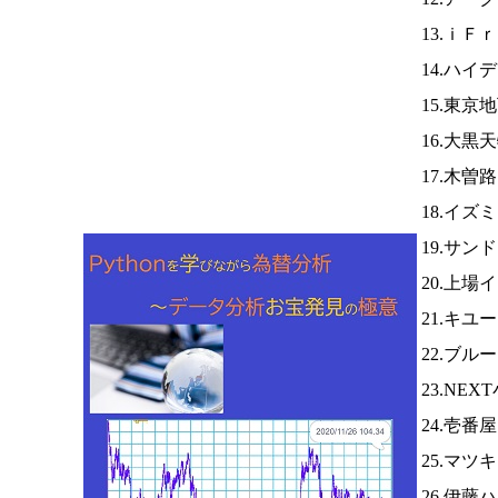
13.ｉＦ
14.ハイ
15.東京
16.大黒
17.木曽
18.イズ
19.サン
20.上場
21.キユ
22.ブ
23.NEX
24.壱番
25.マ
26.伊藤