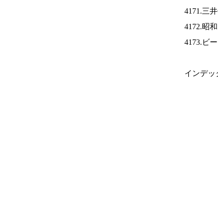
4171.
4172.
4173.
インデッ