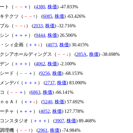
Ｍマート（
－
－
＋
） (
4380
,
株価
) -47.833%
アーキテクツ（
－
－
↑
） (
6085
,
株価
) -63.426%
韓国ブル（
－
－
↓
） (
2033
,
株価
) -32.716%
トーシン（
＋
＋
＋
） (
9444
,
株価
) 26.506%
ジィ・シィ企画（
＋
＋
↓
） (
4073
,
株価
) 30.415%
キオクシアホールディングス（
－
－
↓
） (
285A
,
株価
) -38.698%
イビデン（
＋
＋
＋
） (
4062
,
株価
) -2.100%
サクシード（
－
－
＋
） (
9256
,
株価
) -68.153%
トーメンデバ（
＋
＋
＋
） (
2737
,
株価
) 83.090%
レコ（
－
－
＋
） (
6863
,
株価
) -66.141%
ｍｏｎｏＡＩ（
＋
＋
↓
） (
5240
,
株価
) 57.692%
フィーチャ（
＋
＋
＋
） (
4052
,
株価
) 127.778%
シリコンスタジオ（
＋
＋
＋
） (
3907
,
株価
) 89.468%
日本調理機（
－
－
↑
） (
2961
,
株価
) -74.984%