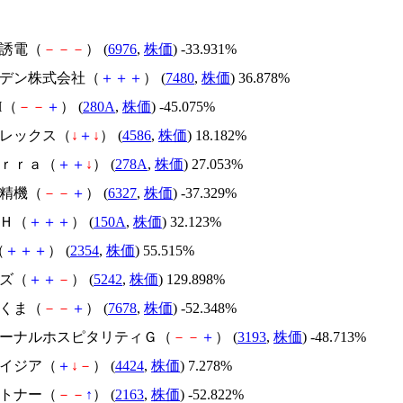
太陽誘電（
－
－
－
） (
6976
,
株価
) -33.931%
スズデン株式会社（
＋
＋
＋
） (
7480
,
株価
) 36.878%
H（
－
－
＋
） (
280A
,
株価
) -45.075%
メドレックス（
↓
＋
↓
） (
4586
,
株価
) 18.182%
Ｔｅｒｒａ（
＋
＋
↓
） (
278A
,
株価
) 27.053%
北川精機（
－
－
＋
） (
6327
,
株価
) -37.329%
ＳＨ（
＋
＋
＋
） (
150A
,
株価
) 32.123%
（
＋
＋
＋
） (
2354
,
株価
) 55.515%
イズ（
＋
＋
－
） (
5242
,
株価
) 129.898%
かさくま（
－
－
＋
） (
7678
,
株価
) -52.348%
エターナルホスピタリティＧ（
－
－
＋
） (
3193
,
株価
) -48.713%
アメイジア（
＋
↓
－
） (
4424
,
株価
) 7.278%
アルトナー（
－
－
↑
） (
2163
,
株価
) -52.822%