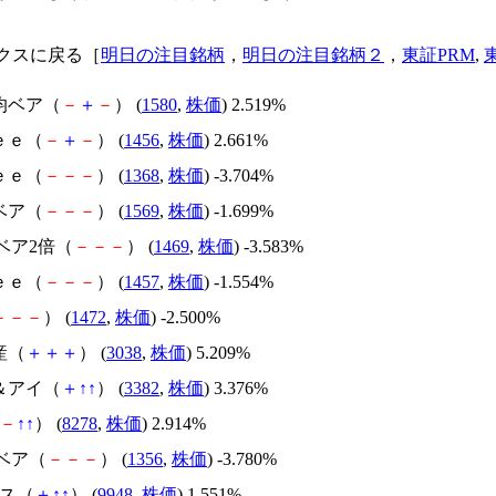
クスに戻る［
明日の注目銘柄
，
明日の注目銘柄２
，
東証PRM
,
均ベア（
－
＋
－
） (
1580
,
株価
) 2.519%
ｅｅ（
－
＋
－
） (
1456
,
株価
) 2.661%
ｅｅ（
－
－
－
） (
1368
,
株価
) -3.704%
Xベア（
－
－
－
） (
1569
,
株価
) -1.699%
00ベア2倍（
－
－
－
） (
1469
,
株価
) -3.583%
ｅｅ（
－
－
－
） (
1457
,
株価
) -1.554%
－
－
－
） (
1472
,
株価
) -2.500%
産（
＋
＋
＋
） (
3038
,
株価
) 5.209%
＆アイ（
＋
↑
↑
） (
3382
,
株価
) 3.376%
－
↑
↑
） (
8278
,
株価
) 2.914%
Xベア（
－
－
－
） (
1356
,
株価
) -3.780%
クス（
＋
↑
↑
） (
9948
,
株価
) 1.551%