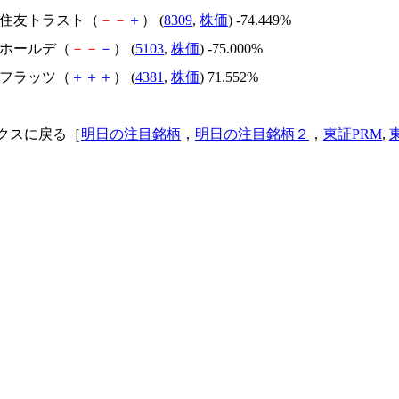
三井住友トラスト（
－
－
＋
） (
8309
,
株価
) -74.449%
昭和ホールデ（
－
－
－
） (
5103
,
株価
) -75.000%
ビーフラッツ（
＋
＋
＋
） (
4381
,
株価
) 71.552%
クスに戻る［
明日の注目銘柄
，
明日の注目銘柄２
，
東証PRM
,