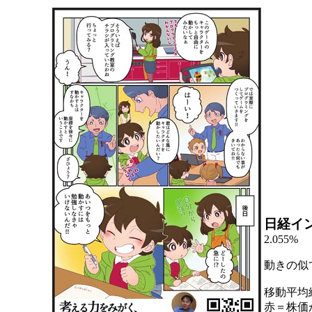
日経イ
2.055%
動きの似
移動平均
赤＝株価