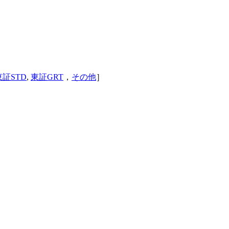
東証STD
,
東証GRT
，
その他
］