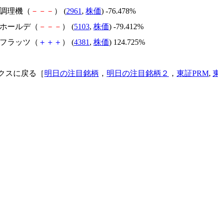
日本調理機（
－
－
－
） (
2961
,
株価
) -76.478%
昭和ホールデ（
－
－
－
） (
5103
,
株価
) -79.412%
ビーフラッツ（
＋
＋
＋
） (
4381
,
株価
) 124.725%
クスに戻る［
明日の注目銘柄
，
明日の注目銘柄２
，
東証PRM
,