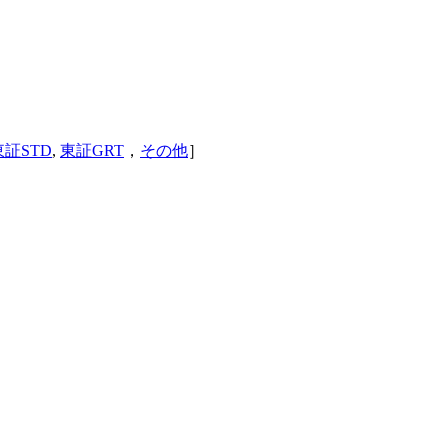
東証STD
,
東証GRT
，
その他
］