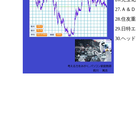
27.Ａ＆
28.住友
29.日特
30.ヘ