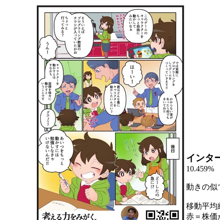
インタ
10.459%
動きの似
移動平均
赤＝株価