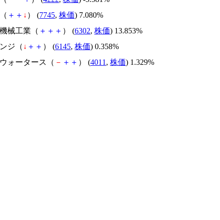
Ｄ（
＋
＋
↓
） (
7745
,
株価
) 7.080%
重機械工業（
＋
＋
＋
） (
6302
,
株価
) 13.853%
エンジ（
↓
＋
＋
） (
6145
,
株価
) 0.358%
ッドウォータース（
－
＋
＋
） (
4011
,
株価
) 1.329%