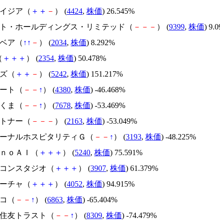
アメイジア（
＋
＋
－
） (
4424
,
株価
) 26.545%
.ビート・ホールディングス・リミテッド（
－
－
－
） (
9399
,
株価
) 9.
韓国ベア（
↑
↑
－
） (
2034
,
株価
) 8.292%
（
＋
＋
＋
） (
2354
,
株価
) 50.478%
イズ（
＋
＋
－
） (
5242
,
株価
) 151.217%
Ｍマート（
－
－
↑
） (
4380
,
株価
) -46.468%
かさくま（
－
－
↑
） (
7678
,
株価
) -53.469%
アルトナー（
－
－
－
） (
2163
,
株価
) -53.049%
エターナルホスピタリティＧ（
－
－
↑
） (
3193
,
株価
) -48.225%
ｍｏｎｏＡＩ（
＋
＋
＋
） (
5240
,
株価
) 75.591%
シリコンスタジオ（
＋
＋
＋
） (
3907
,
株価
) 61.379%
フィーチャ（
＋
＋
＋
） (
4052
,
株価
) 94.915%
レコ（
－
－
↑
） (
6863
,
株価
) -65.404%
三井住友トラスト（
－
－
↑
） (
8309
,
株価
) -74.479%