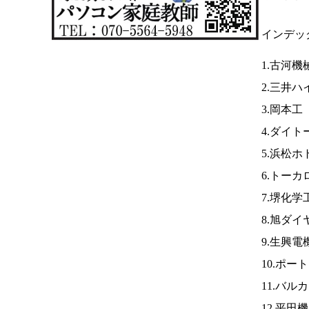
インデッ
1.古河機
2.三井
3.岡本工
4.ダイト
5.浜松
6.トーカ
7.堺化学
8.旭ダ
9.生興電
10.ポー
11.バル
12.平田