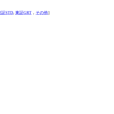
東証STD
,
東証GRT
，
その他
］