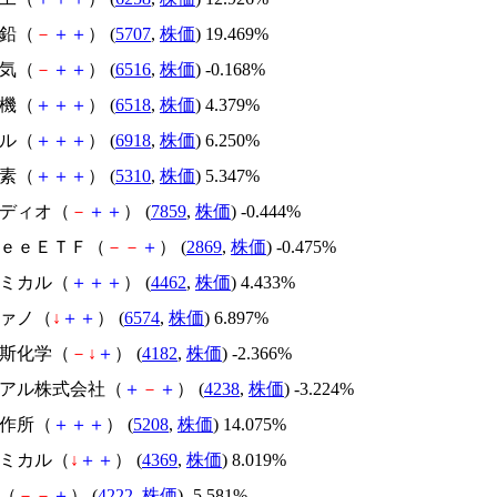
亜鉛（
－
＋
＋
） (
5707
,
株価
) 19.469%
電気（
－
＋
＋
） (
6516
,
株価
) -0.168%
電機（
＋
＋
＋
） (
6518
,
株価
) 4.379%
ール（
＋
＋
＋
） (
6918
,
株価
) 6.250%
炭素（
＋
＋
＋
） (
5310
,
株価
) 5.347%
メディオ（
－
＋
＋
） (
7859
,
株価
) -0.444%
ｒｅｅＥＴＦ（
－
－
＋
） (
2869
,
株価
) -0.475%
ケミカル（
＋
＋
＋
） (
4462
,
株価
) 4.433%
ヴァノ（
↓
＋
＋
） (
6574
,
株価
) 6.897%
瓦斯化学（
－
↓
＋
） (
4182
,
株価
) -2.366%
ライアル株式会社（
＋
－
＋
） (
4238
,
株価
) -3.224%
製作所（
＋
＋
＋
） (
5208
,
株価
) 14.075%
ケミカル（
↓
＋
＋
） (
4369
,
株価
) 8.019%
化（
－
－
＋
） (
4222
,
株価
) -5.581%