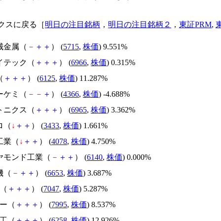
クスに戻る［
明日の注目銘柄
，
明日の注目銘柄２
，
東証PRM
,
械金属（
－
＋
＋
） (
5715
,
株価
) 9.551%
ハイテック（
＋
＋
＋
） (
6966
,
株価
) 0.315%
（
＋
＋
＋
） (
6125
,
株価
) 11.287%
ーケミ（
－
－
＋
） (
4366
,
株価
) -4.688%
ホトニクス（
＋
＋
＋
） (
6965
,
株価
) 3.362%
ロ（
↓
＋
＋
） (
3433
,
株価
) 1.661%
工業（
↓
＋
＋
） (
4078
,
株価
) 4.750%
イヤモンド工業（
－
＋
＋
） (
6140
,
株価
) 0.000%
機（
－
＋
＋
） (
6653
,
株価
) 3.687%
ト（
＋
＋
＋
） (
7047
,
株価
) 5.287%
カー（
＋
＋
＋
） (
7995
,
株価
) 8.537%
機工（
＋
＋
＋
） (
6258
,
株価
) 12.926%