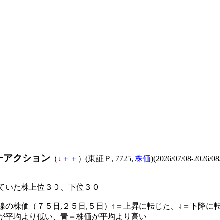
ーアクション
（
↓
＋
＋
）(東証Ｐ, 7725,
株価
)(2026/07/08-2026/08
ていた株上位３０、下位３０
線の株価（７５日,２５日,５日）↑＝上昇に転じた、↓＝下降に
が平均より低い、青＝株価が平均より高い