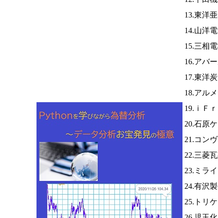
13.東洋
14.山洋
15.三相
16.アバ
17.東洋
18.アル
19.ｉＦ
20.石原
21.コン
22.三菱
23.ミ
24.有沢
25.トリ
26.児玉