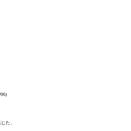
/06)
転じた、