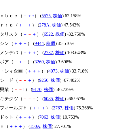
Ｇｌｏｂｅｅ（
＋
＋
↑
） (
5575
,
株価
) 62.158%
Ｔｅｒｒａ（
＋
＋
＋
） (
278A
,
株価
) 47.543%
アスタリスク（
＋
－
＋
） (
6522
,
株価
) -32.750%
トーシン（
＋
＋
＋
） (
9444
,
株価
) 35.510%
トーメンデバ（
＋
＋
＋
） (
2737
,
株価
) 103.643%
エスポア（
－
＋
－
） (
3260
,
株価
) 3.698%
ジィ・シィ企画（
＋
＋
＋
） (
4073
,
株価
) 33.718%
サクシード（
－
－
＋
） (
9256
,
株価
) -67.402%
成友興業（
－
－
↑
） (
9170
,
株価
) -46.739%
アーキテクツ（
－
－
－
） (
6085
,
株価
) -66.957%
円谷フィールズＨ（
＋
＋
＋
） (
2767
,
株価
) 75.368%
エードット（
＋
＋
＋
） (
7063
,
株価
) 10.753%
ＳＨ（
＋
＋
＋
） (
150A
,
株価
) 27.701%