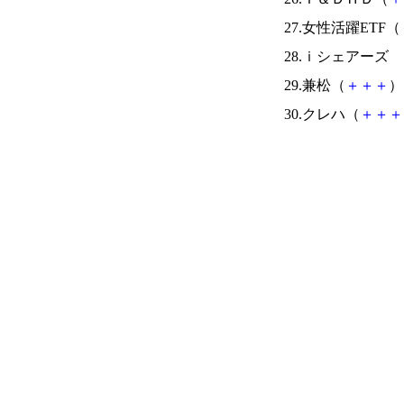
27.女性活躍ETF（
28.ｉシェアーズ
29.兼松（
＋
＋
＋
） 
30.クレハ（
＋
＋
＋