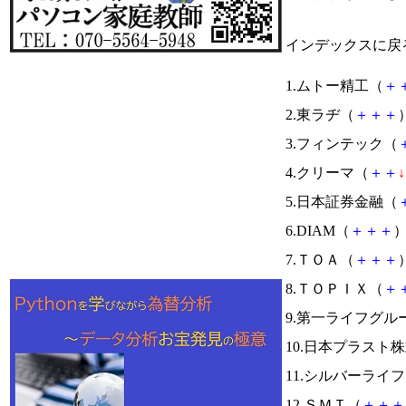
インデックスに戻
1.ムトー精工（
＋
2.東ラヂ（
＋
＋
＋
）
3.フィンテック（
4.クリーマ（
＋
＋
↓
5.日本証券金融（
6.DIAM（
＋
＋
＋
）
7.ＴＯＡ（
＋
＋
＋
）
8.ＴＯＰＩＸ（
＋
9.第一ライフグル
10.日本プラスト
11.シルバーライ
12.ＳＭＴ（
＋
＋
＋