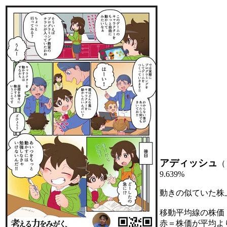
アディッシュ
（
9.639%
動きの似ていた株
移動平均線の株価
赤＝株価が平均よ