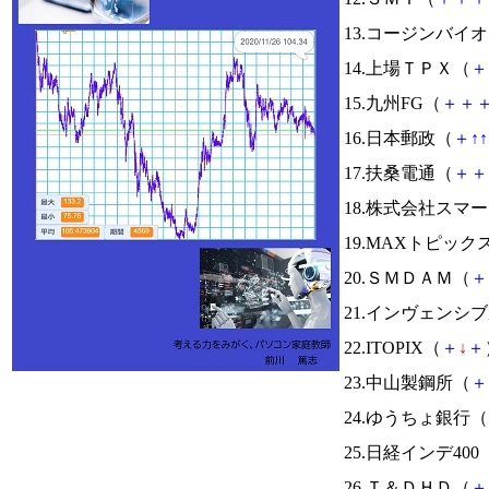
13.コージンバイ
14.上場ＴＰＸ（
＋
15.九州FG（
＋
＋
16.日本郵政（
＋
↑
↑
17.扶桑電通（
＋
＋
18.株式会社スマ
19.MAXトピック
20.ＳＭＤＡＭ（
＋
21.インヴェンシ
22.ITOPIX（
＋
↓
＋
23.中山製鋼所（
＋
24.ゆうちょ銀行（
25.日経インデ400
26.Ｔ＆ＤＨＤ（
＋