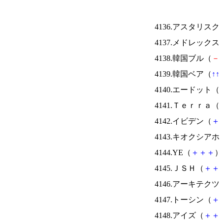
4136.アスタリス
4137.メドレック
4138.韓国ブル（
－
4139.韓国ベア（
↑
↑
4140.エードット（
4141.Ｔｅｒｒａ（
4142.イビデン（
＋
4143.キオクシ
4144.YE（
＋
＋
＋
）
4145.ＪＳＨ（
＋
＋
4146.アーキテク
4147.トーシン（
＋
4148.アイズ（
＋
＋