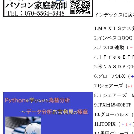
インデックスに戻
1.ＭＡＸＩＳナス
2.インベスコQQQ
3.ナス100連動（
－
4.ｉＦｒｅｅＥ
5.米ＮＡＳＤＡＱ
6.グローバルX（
7.iシェアーズ（
↓
↓
8.ｉシェアーズ 
9.JPX日経400ETF
10.グローバルＸ（
11.ITOPIX（
＋
↓
＋
12.黒田グループ（