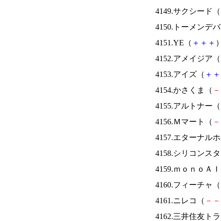
4149.サクシード（
4150.トーメンデ
4151.YE（
＋
＋
＋
）
4152.アメイジア（
4153.アイズ（
＋
＋
4154.かさくま（
－
4155.アルトナー（
4156.Ｍマート（
－
4157.エターナ
4158.シリコンス
4159.ｍｏｎｏＡ
4160.フィーチャ（
4161.ニレコ（
－
－
4162.三井住友ト