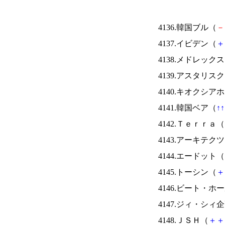
4136.韓国ブル（
－
4137.イビデン（
＋
4138.メドレック
4139.アスタリス
4140.キオクシ
4141.韓国ベア（
↑
↑
4142.Ｔｅｒｒａ（
4143.アーキテク
4144.エードット（
4145.トーシン（
＋
4146.ビート・
4147.ジィ・シィ
4148.ＪＳＨ（
＋
＋