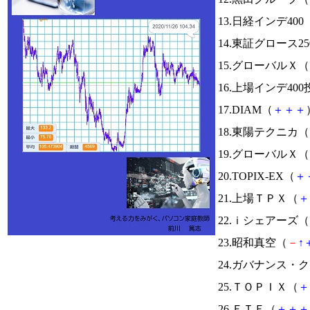
13.日経インデ400
14.東証グロース25
15.グローバルＸ（
16.上場インデ40
17.DIAM（
＋
＋
＋
18.東陽テクニカ（
19.グローバルＸ（
20.TOPIX-EX（
＋
21.上場ＴＰＸ（
＋
22.ｉシェアーズ（
23.昭和真空（
－
↑
24.ガバナンス・
25.ＴＯＰＩＸ（
＋
26.ＥＴＦ（
＋
＋
＋