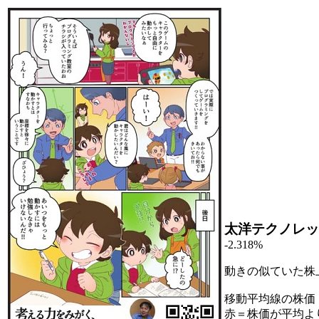
太洋テクノレッ
-2.318%
動きの似ていた株
移動平均線の株価
赤＝株価が平均よ