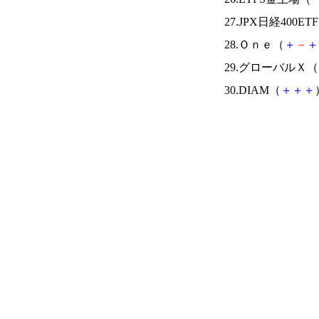
27.JPX日経400ET
28.Ｏｎｅ（
＋
－
＋
29.グローバルＸ（
30.DIAM（
＋
＋
＋