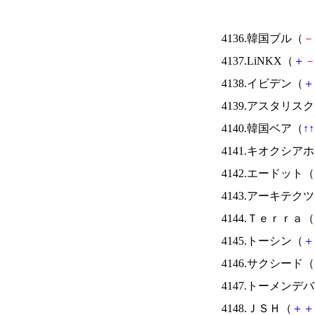
4136.韓国ブル（
－
4137.LiNKX（
＋
4138.イビデン（
＋
4139.アスタリス
4140.韓国ベア（
↑
↑
4141.キオクシ
4142.エードット（
4143.アーキテク
4144.Ｔｅｒｒａ（
4145.トーシン（
＋
4146.サクシード（
4147.トーメンデ
4148.ＪＳＨ（
＋
＋