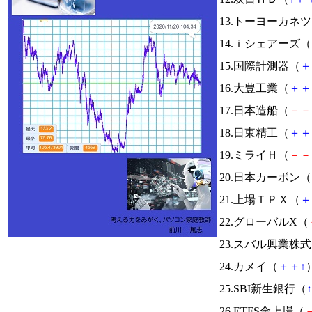
13.トーヨーカネ
14.ｉシェアーズ（
15.国際計測器（
＋
16.大豊工業（
＋
＋
17.日本造船（
－
－
18.日東精工（
＋
＋
19.ミライＨ（
－
－
20.日本カーボン（
21.上場ＴＰＸ（
＋
22.グローバルX（
23.スバル興業株
24.カメイ（
＋
＋
↑
）
25.SBI新生銀行（
↑
26.ETFS金上場（