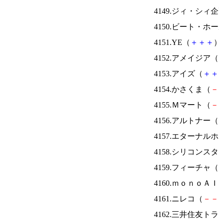
4149.ジィ・シィ
4150.ビート・
4151.YE（
＋
＋
＋
）
4152.アメイジア（
4153.アイズ（
＋
＋
4154.かさくま（
－
4155.Ｍマート（
－
4156.アルトナー（
4157.エターナ
4158.シリコンス
4159.フィーチャ（
4160.ｍｏｎｏＡ
4161.ニレコ（
－
－
4162.三井住友ト