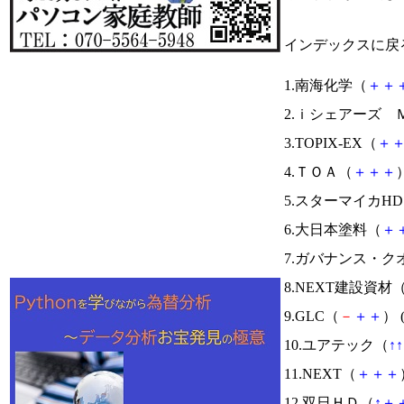
インデックスに戻
1.南海化学（
＋
＋
2.ｉシェアーズ 
3.TOPIX-EX（
＋
4.ＴＯＡ（
＋
＋
＋
）
5.スターマイカH
6.大日本塗料（
＋
7.ガバナンス・
8.NEXT建設資材
9.GLC（
－
＋
＋
） 
10.ユアテック（
↑
↑
11.NEXT（
＋
＋
＋
12.双日ＨＤ（
↑
＋