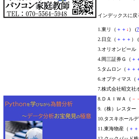
インデックスに戻
1.東リ（
＋
＋
↓
） (
7
2.日立（
＋
＋
＋
） (
3.オリオンビール
4.岡三証券Ｇ（
＋
5.タムロン（
＋
＋
6.オプティマス（
7.株式会社昭文
8.ＤＡＩＷＡ（
－
9.（株）レスター
10.タスキホール
11.東海物産（
＋
＋
12.クックパッド