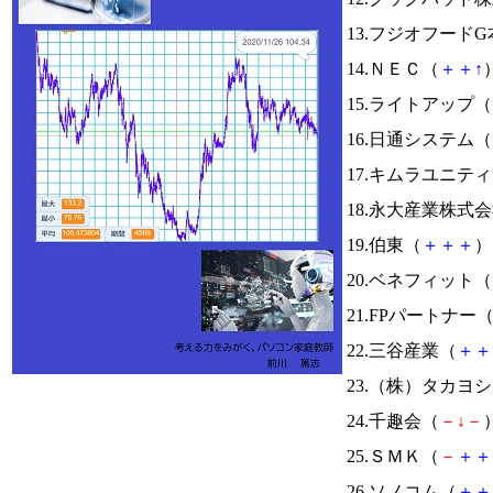
13.フジオフード
14.ＮＥＣ（
＋
＋
↑
）
15.ライトアップ（
16.日通システム（
17.キムラユニテ
18.永大産業株式
19.伯東（
＋
＋
＋
） 
20.ベネフィット（
21.FPパートナー
22.三谷産業（
＋
＋
23.（株）タカヨ
24.千趣会（
－
↓
－
）
25.ＳＭＫ（
－
＋
＋
26.ソノコム（
＋
＋