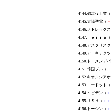
4144.誠建設工業（
4145.太陽誘電（
－
4146.メドレック
4147.Ｔｅｒｒａ（
4148.アスタリス
4149.アーキテク
4150.トーメンデ
4151.韓国ブル（
－
4152.キオクシ
4153.エードット（
4154.イビデン（
＋
4155.ＪＳＨ（
＋
＋
4156.トーシン（
＋