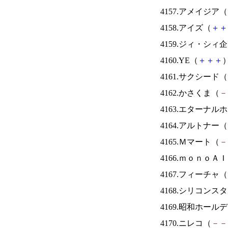
4157.アメイジア（
4158.アイズ（
＋
＋
4159.ジィ・シィ
4160.YE（
＋
＋
＋
）
4161.サクシード（
4162.かさくま（
－
4163.エターナ
4164.アルトナー（
4165.Ｍマート（
－
4166.ｍｏｎｏＡ
4167.フィーチャ（
4168.シリコンス
4169.昭和ホール
4170.ニレコ（
－
－