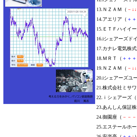
13.ＮＺＡＭ（
－
↓
↓
14.アエリア（
＋
＋
15.ＥＴＦハイイ
16.iシェアーズド
17.カナレ電気株
18.ＭＲＴ（
＋
＋
＋
19.ＮＺＡＭ（
－
↓
↓
20.iシェアーズ
21.株式会社ミサ
22.ｉシェアーズ（
23.あんしん保証
24.御園座（
－
－
－
25.エステールホ
26.安楽亭（
＋
＋
↓
）