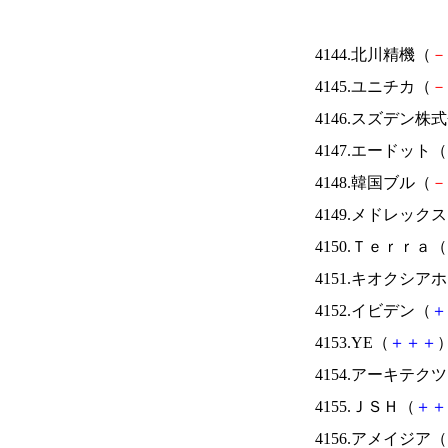
4144.北川精機（
－
4145.ユニチカ（
－
4146.スズデン株
4147.エードット（
4148.韓国ブル（
－
4149.メドレック
4150.Ｔｅｒｒａ（
4151.キオクシ
4152.イビデン（
＋
4153.YE（
＋
＋
＋
）
4154.アーキテク
4155.ＪＳＨ（
＋
＋
4156.アメイジア（