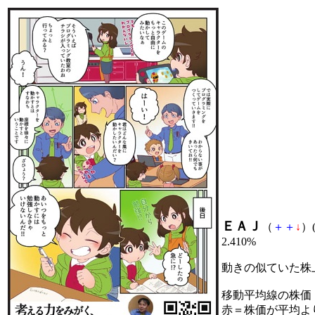
ＥＡＪ
（
＋
＋
↓
）(
2.410%
動きの似ていた株
移動平均線の株価
赤＝株価が平均よ