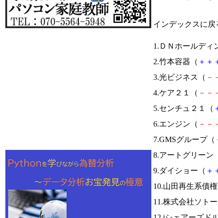
インデックスに戻
1.ＤＮホールディ
2.竹本容器（
＋
＋
3.光ビジネス（
－
4.ケア２１（
－
－
5.センチュ２１（
6.エンジン（
－
－
7.GMSグループ（
8.アートグリーン
9.ダイショー（
＋
10.山田再生系債
11.株式会社ソト
12.iシェアーズ