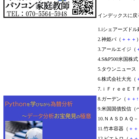
インデックスに戻
1.iシェアーズド
2.神姫バ（
＋
＋
＋
）
3.アールエイジ（
4.S&P500米国株
5.タウンニュース
6.株式会社大光（
7.ｉＦｒｅｅＥＴ
8.ガーデン（
＋
＋
↑
9.米国国債投信（
10.ＮＡＳＤＡＱ
11.竹本容器（
＋
＋
12.ピエトロ（
＋
＋