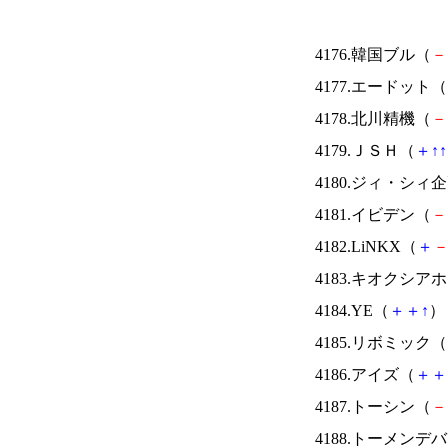
4176.韓国ブル（
－
4177.エードット（
4178.北川精機（
－
4179.ＪＳＨ（
＋
↑
↑
4180.ジィ・シィ
4181.イビデン（
－
4182.LiNKX（
＋
4183.キオクシ
4184.YE（
＋
＋
↑
） 
4185.リボミック（
4186.アイズ（
＋
＋
4187.トーシン（
－
4188.トーメンデ