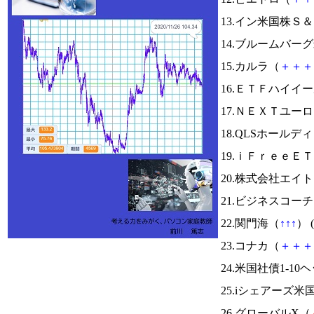
13.イン米国株Ｓ
14.ブルームバ
15.カルラ（
＋
＋
＋
16.ＥＴＦハイイ
17.ＮＥＸＴユ
18.QLSホールデ
19.ｉＦｒｅｅＥ
20.株式会社エイ
21.ビジネスコー
22.関門海（
↑
↑
↑
） (
23.コナカ（
＋
＋
＋
24.米国社債1-10
25.iシェアーズ米
26.グローバルX（