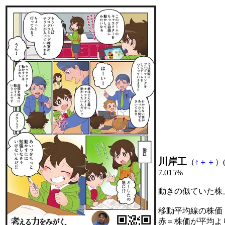
川岸工
（
↑
＋
＋
）(
7.015%
動きの似ていた株
移動平均線の株価
赤＝株価が平均よ