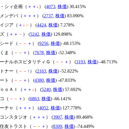
ジィ・シィ企画（
＋
＋
↓
） (
4073
,
株価
) 30.415%
トーメンデバ（
＋
＋
＋
） (
2737
,
株価
) 83.090%
アメイジア（
＋
↓
－
） (
4424
,
株価
) 7.278%
イズ（
＋
＋
－
） (
5242
,
株価
) 129.898%
サクシード（
－
－
＋
） (
9256
,
株価
) -68.153%
かさくま（
－
－
＋
） (
7678
,
株価
) -52.348%
エターナルホスピタリティＧ（
－
－
＋
） (
3193
,
株価
) -48.713%
アルトナー（
－
－
↑
） (
2163
,
株価
) -52.822%
Ｍマート（
－
－
＋
） (
4380
,
株価
) -47.833%
ｍｏｎｏＡＩ（
＋
＋
↓
） (
5240
,
株価
) 57.692%
レコ（
－
－
＋
） (
6863
,
株価
) -66.141%
フィーチャ（
＋
＋
＋
） (
4052
,
株価
) 127.778%
シリコンスタジオ（
＋
＋
＋
） (
3907
,
株価
) 89.468%
三井住友トラスト（
－
－
＋
） (
8309
,
株価
) -74.449%