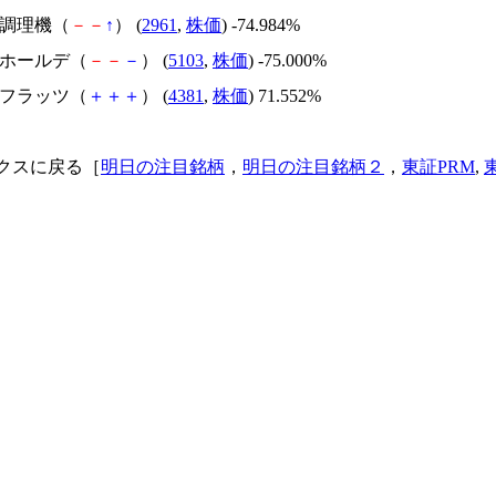
日本調理機（
－
－
↑
） (
2961
,
株価
) -74.984%
昭和ホールデ（
－
－
－
） (
5103
,
株価
) -75.000%
ビーフラッツ（
＋
＋
＋
） (
4381
,
株価
) 71.552%
クスに戻る［
明日の注目銘柄
，
明日の注目銘柄２
，
東証PRM
,