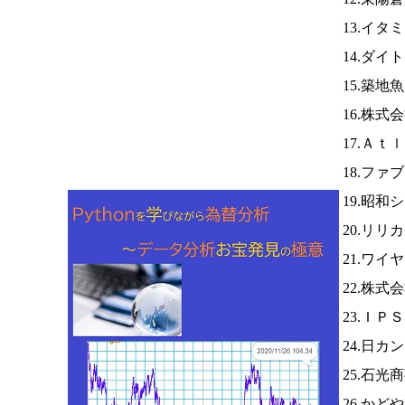
13.イタ
14.ダ
15.築地
16.株式
17.Ａｔ
18.フ
19.昭和
20.リリ
21.ワイ
22.株式
23.ＩＰ
24.日カ
25.石光
26.か