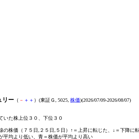
ュリー
（
－
＋
＋
）(東証Ｇ, 5025,
株価
)(2026/07/09-2026/08/07)
ていた株上位３０、下位３０
線の株価（７５日,２５日,５日）↑＝上昇に転じた、↓＝下降に
が平均より低い、青＝株価が平均より高い