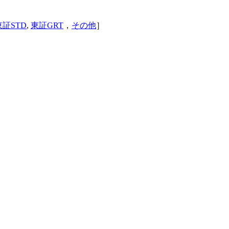
東証STD
,
東証GRT
，
その他
］