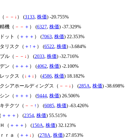
帆（
－
－
↓
） (
3133
,
株価
) -20.755%
北川精機（
－
－
＋
） (
6327
,
株価
) -37.329%
エードット（
＋
＋
＋
） (
7063
,
株価
) 22.353%
アスタリスク（
＋
↑
＋
） (
6522
,
株価
) -3.684%
韓国ブル（
－
－
↓
） (
2033
,
株価
) -32.716%
イビデン（
＋
＋
＋
） (
4062
,
株価
) -2.100%
メドレックス（
↓
＋
↓
） (
4586
,
株価
) 18.182%
キオクシアホールディングス（
－
－
↓
） (
285A
,
株価
) -38.698%
トーシン（
＋
＋
＋
） (
9444
,
株価
) 26.506%
アーキテクツ（
－
－
↑
） (
6085
,
株価
) -63.426%
（
＋
＋
＋
） (
2354
,
株価
) 55.515%
ＳＨ（
＋
＋
＋
） (
150A
,
株価
) 32.123%
Ｔｅｒｒａ（
＋
＋
↓
） (
278A
,
株価
) 27.053%