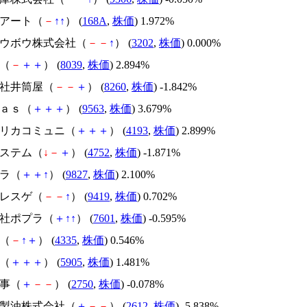
ミアート（
－
↑
↑
） (
168A
,
株価
) 1.972%
イトウボウ株式会社（
－
－
↑
） (
3202
,
株価
) 0.000%
魚（
－
＋
＋
） (
8039
,
株価
) 2.894%
会社井筒屋（
－
－
＋
） (
8260
,
株価
) -1.842%
ｌａｓ（
＋
＋
＋
） (
9563
,
株価
) 3.679%
ァブリカコミュニ（
＋
＋
＋
） (
4193
,
株価
) 2.899%
システム（
↓
－
＋
） (
4752
,
株価
) -1.871%
カラ（
＋
＋
↑
） (
9827
,
株価
) 2.100%
ヤレスゲ（
－
－
↑
） (
9419
,
株価
) 0.702%
会社ポプラ（
＋
↑
↑
） (
7601
,
株価
) -0.595%
Ｓ（
－
↑
＋
） (
4335
,
株価
) 0.546%
ン（
＋
＋
＋
） (
5905
,
株価
) 1.481%
商事（
＋
－
－
） (
2750
,
株価
) -0.078%
どや製油株式会社（
＋
－
－
） (
2612
,
株価
) -5.838%