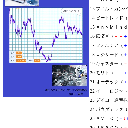
13.フィル・カン
14.ビートレンド（
15.ＡｎｙＭｉｎ
16.広済堂（
－
－
＋
17.フォルシア（
＋
18.ロジサード（
＋
19.キャスター（
－
20.モリト（
－
＋
＋
21.オーテック（
＋
22.イー・ロジッ
23.ダイコー通産
24.パウダテック（
25.ＡＶｉＣ（
＋
↓
26.ＪＥＳＣＯ（
－