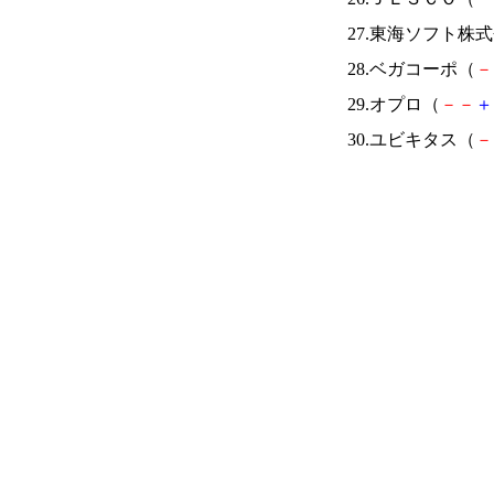
27.東海ソフト株
28.ベガコーポ（
－
29.オプロ（
－
－
＋
30.ユビキタス（
－