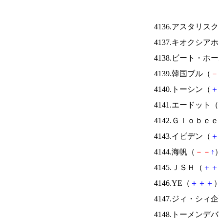
4136.アスタリス
4137.キオクシ
4138.ビート・
4139.韓国ブル（
－
4140.トーシン（
＋
4141.エードット（
4142.Ｇｌｏｂｅ
4143.イビデン（
＋
4144.海帆（
－
－
↑
）
4145.ＪＳＨ（
＋
＋
4146.YE（
＋
＋
＋
）
4147.ジィ・シィ
4148.トーメンデ