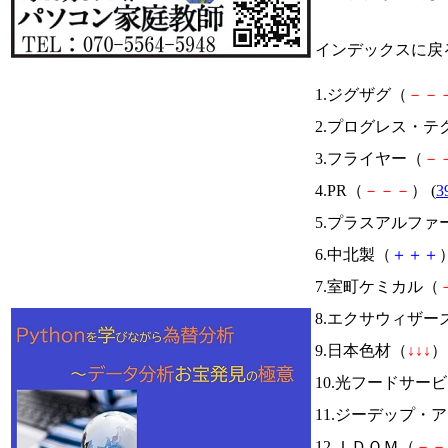
インデックスに戻
1.ジグザグ（
－
－
2.プログレス・テ
3.フライヤー（
－
4.PR（
－
－
－
） (
3
5.プラスアルファ
6.中北製（
＋
＋
＋
）
7.室町ケミカル（
8.エクサウィザー
9.日本色材（
↓
↓
↓
） 
10.光フードサー
11.ジーデップ・
12.ＩＤＯＭ（
－
－