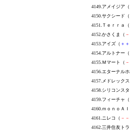
4149.アメイジア（
4150.サクシード（
4151.Ｔｅｒｒａ（
4152.かさくま（
－
4153.アイズ（
＋
＋
4154.アルトナー（
4155.Ｍマート（
－
4156.エターナ
4157.メドレック
4158.シリコンス
4159.フィーチャ（
4160.ｍｏｎｏＡ
4161.ニレコ（
－
－
4162.三井住友ト