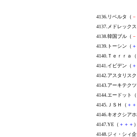
4136.リベルタ（
－
4137.メドレック
4138.韓国ブル（
－
4139.トーシン（
＋
4140.Ｔｅｒｒａ（
4141.イビデン（
＋
4142.アスタリス
4143.アーキテク
4144.エードット（
4145.ＪＳＨ（
＋
＋
4146.キオクシ
4147.YE（
＋
＋
＋
）
4148.ジィ・シィ