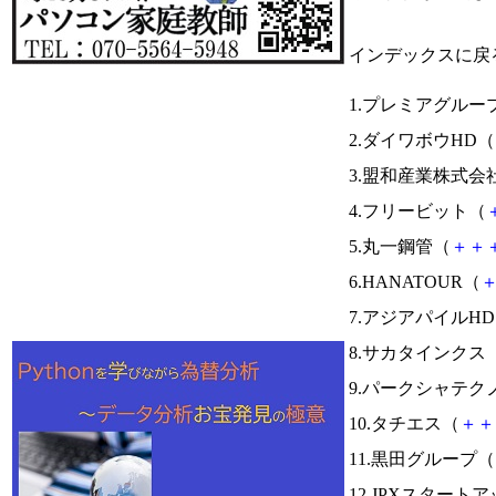
インデックスに戻
1.プレミアグルー
2.ダイワボウHD（
3.盟和産業株式会
4.フリービット（
5.丸一鋼管（
＋
＋
6.HANATOUR（
7.アジアパイルH
8.サカタインクス
9.パークシャテク
10.タチエス（
＋
＋
11.黒田グループ（
12.JPXスタートア