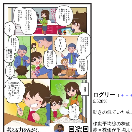
ログリー
（
＋
＋
6.528%
動きの似ていた株
移動平均線の株価
赤＝株価が平均よ