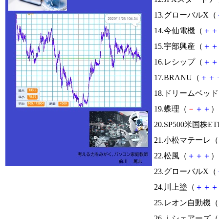
13.グローバルX（
14.今仙電機（
＋
＋
15.宇部興産（
＋
＋
16.レシップ（
＋
＋
17.BRANU（
＋
＋
18.ドリームベッ
19.蝶理（
－
＋
＋
） 
20.SP500米国株E
21.小松マテーレ（
22.松風（
＋
＋
＋
） 
23.グローバルX（
24.川上塗（
＋
＋
＋
25.レオン自動機（
26.ｉシェアーズ（