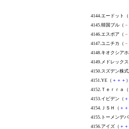
4144.エードット（
4145.韓国ブル（
－
4146.エスポア（
－
4147.ユニチカ（
－
4148.キオクシ
4149.メドレック
4150.スズデン株
4151.YE（
＋
＋
＋
）
4152.Ｔｅｒｒａ（
4153.イビデン（
＋
4154.ＪＳＨ（
＋
＋
4155.トーメンデ
4156.アイズ（
＋
＋