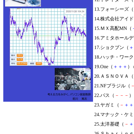
13.フォーシーズ（
14.株式会社ア
15.ＭＸ高配MN（
16.アミタホール
17.ショクブン（
＋
18.ハッチ・ワー
19.One（
＋
＋
＋
） 
20.ＡＳＮＯＶＡ（
21.NFブラジル（
22.パス（
－
－
－
） 
23.ヤガミ（
－
＋
＋
24.マナック・ケ
25.太洋基礎（
－
＋
26.Ｓｈａｒｉ