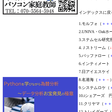
インデックスに戻
1.モルフォ（
＋
＋
2.UNIVA・Oa
3.ステムセル研究
4.Ｊストリーム（
↓
5.バッファロー（
6.インティメート
7.日アイエスケイ
8.名港海（
＋
＋
－
）
9.システムロケ（
10.iシェアーズ
11.クリヤマ（
＋
＋
12.トレイダーズ（