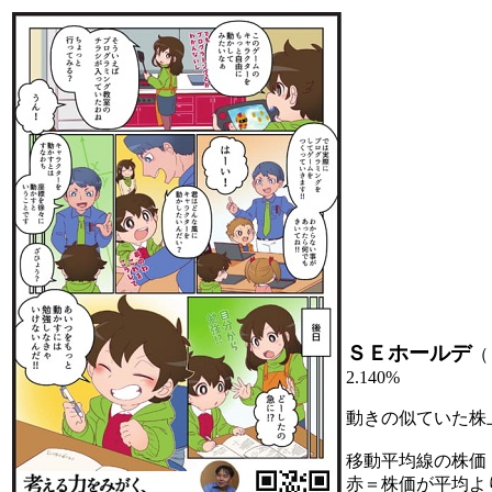
ＳＥホールデ
（
2.140%
動きの似ていた株
移動平均線の株価
赤＝株価が平均よ