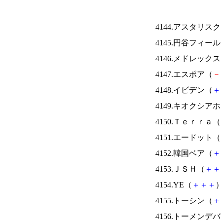
4144.アスタリス
4145.円谷フィー
4146.メドレック
4147.エスポア（
－
4148.イビデン（
＋
4149.キオクシ
4150.Ｔｅｒｒａ（
4151.エードット（
4152.韓国ベア（
＋
4153.ＪＳＨ（
＋
＋
4154.YE（
＋
＋
＋
）
4155.トーシン（
＋
4156.トーメンデ