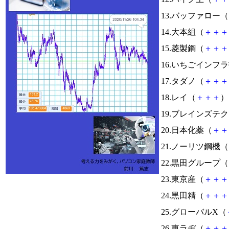
13.バッファロー（
14.大本組（
＋
＋
＋
15.菱製鋼（
＋
＋
＋
16.いちごインフ
17.タダノ（
＋
＋
＋
18.レイ（
＋
＋
＋
） 
19.ブレインズテ
20.日本化薬（
＋
＋
21.ノーリツ鋼機（
22.黒田グループ（
23.東京産（
＋
＋
＋
24.黒田精（
＋
＋
＋
25.グローバルX（
26.東ラヂ（
＋
＋
＋