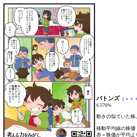
バトンズ
（
＋
＋
6.576%
動きの似ていた株
移動平均線の株価
赤＝株価が平均よ