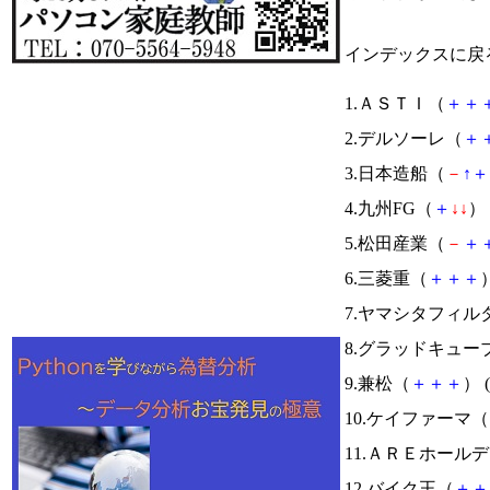
インデックスに戻
1.ＡＳＴＩ（
＋
＋
2.デルソーレ（
＋
3.日本造船（
－
↑
＋
4.九州FG（
＋
↓
↓
） 
5.松田産業（
－
＋
6.三菱重（
＋
＋
＋
）
7.ヤマシタフィル
8.グラッドキュー
9.兼松（
＋
＋
＋
） (
10.ケイファーマ（
11.ＡＲＥホール
12.バイク王（
＋
＋