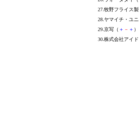
27.牧野フライス
28.ヤマイチ・ユ
29.京写（
＋
－
＋
） 
30.株式会社ア