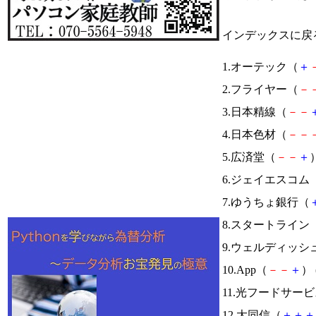
インデックスに戻
1.オーテック（
＋
2.フライヤー（
－
3.日本精線（
－
－
4.日本色材（
－
－
5.広済堂（
－
－
＋
）
6.ジェイエスコム
7.ゆうちょ銀行（
8.スタートライン
9.ウェルディッシ
10.App（
－
－
＋
） 
11.光フードサー
12.大同信（
＋
＋
＋