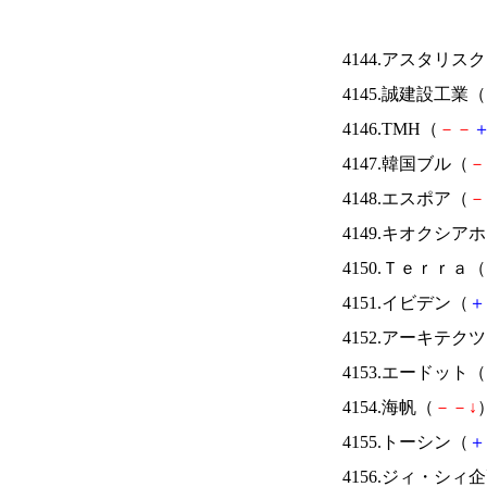
4144.アスタリス
4145.誠建設工業（
4146.TMH（
－
－
4147.韓国ブル（
－
4148.エスポア（
－
4149.キオクシ
4150.Ｔｅｒｒａ（
4151.イビデン（
＋
4152.アーキテク
4153.エードット（
4154.海帆（
－
－
↓
）
4155.トーシン（
＋
4156.ジィ・シィ