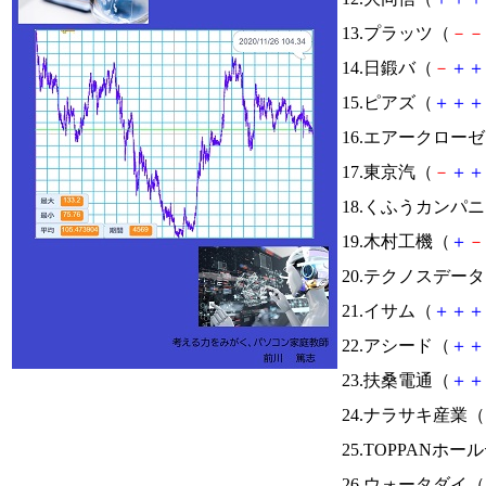
13.プラッツ（
－
－
14.日鍛バ（
－
＋
＋
15.ピアズ（
＋
＋
＋
16.エアークロー
17.東京汽（
－
＋
＋
18.くふうカンパ
19.木村工機（
＋
－
20.テクノスデー
21.イサム（
＋
＋
＋
22.アシード（
＋
＋
23.扶桑電通（
＋
＋
24.ナラサキ産業（
25.TOPPANホ
26.ウォータダイ（