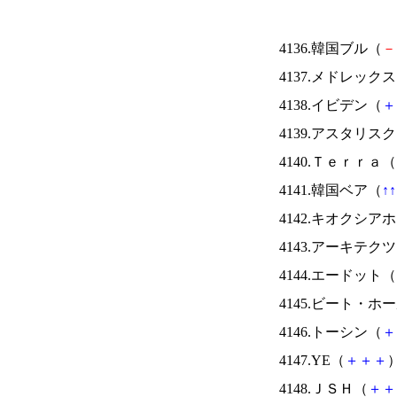
4136.韓国ブル（
－
4137.メドレック
4138.イビデン（
＋
4139.アスタリス
4140.Ｔｅｒｒａ（
4141.韓国ベア（
↑
↑
4142.キオクシ
4143.アーキテク
4144.エードット（
4145.ビート・
4146.トーシン（
＋
4147.YE（
＋
＋
＋
）
4148.ＪＳＨ（
＋
＋