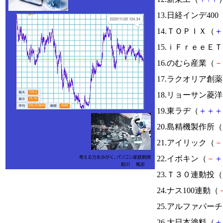
13.日経インデ400
14.ＴＯＰＩＸ（
＋
15.ｉＦｒｅｅ
16.のむら産業（
－
17.ラクオリア創
18.リョーサン菱
19.東ラヂ（
＋
＋
＋
20.島精機製作所（
21.アイリック（
－
22.イボキン（
－
＋
23.Ｔ３０連動投（
24.ナス100連動（
25.アルファパー
26.大日本塗料（
＋