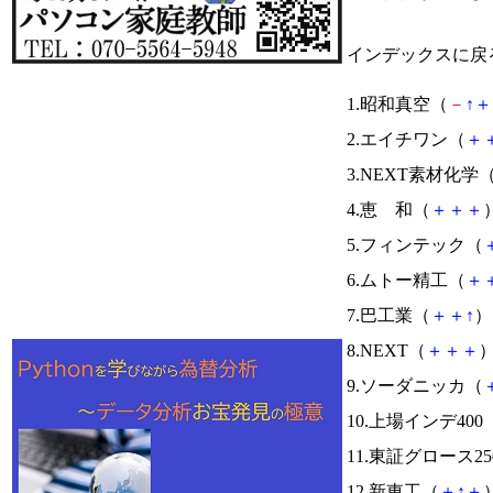
インデックスに戻
1.昭和真空（
－
↑
＋
2.エイチワン（
＋
3.NEXT素材化学
4.恵 和（
＋
＋
＋
）
5.フィンテック（
6.ムトー精工（
＋
7.巴工業（
＋
＋
↑
） 
8.NEXT（
＋
＋
＋
）
9.ソーダニッカ（
10.上場インデ400
11.東証グロース25
12.新東工（
＋
↑
＋
）