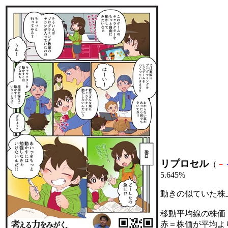
リプロセル
（
－
5.645%
動きの似ていた株
移動平均線の株価
赤＝株価が平均よ