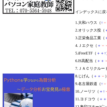
インデックスに戻
1.大和ハウス（
↑
－
2.オリックス投（
3.正栄食品工業（
4.Ｊエクセ（
＋
－
5.iFreeETF（
＋
＋
↑
6.IS高配当（
＋
＋
7.ＪＡＣリクルー
8.じげん（
＋
＋
－
）
9.名古屋鉄道（
↑
－
10.ノーリツ（
＋
↑
11.ヨドコウ（
＋
＋
12.象印マホービ