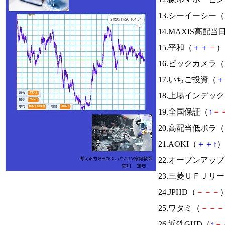
13.シーイーシー（
14.MAXIS高
15.平和（
＋
＋
－
） 
16.ビックカメラ（
17.いちご投資（
＋
18.上場インデッ
19.全国保証（
↑
－
20.高配当低ボラ（
21.AOKI（
＋
＋
↑
）
22.オープンアッ
23.三菱ＵＦＪリ
24.JPHD（
－
－
－
）
25.ワタミ（
－
－
－
26.近鉄GHD（
↑
－