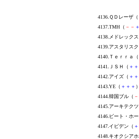
4136.ＱＤレーザ（
4137.TMH（
－
－
4138.メドレック
4139.アスタリス
4140.Ｔｅｒｒａ（
4141.ＪＳＨ（
＋
＋
4142.アイズ（
＋
＋
4143.YE（
＋
＋
＋
）
4144.韓国ブル（
－
4145.アーキテク
4146.ビート・
4147.イビデン（
＋
4148.キオクシ