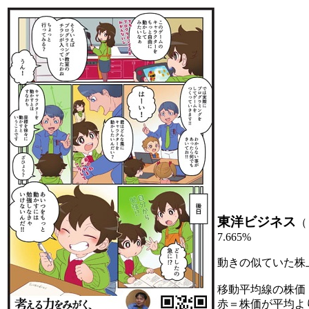
東洋ビジネス
（
7.665%
動きの似ていた株
移動平均線の株価
赤＝株価が平均よ