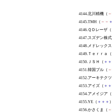
4144.北川精機（
－
4145.TMH（
－
－
4146.ＱＤレーザ（
4147.スズデン株
4148.メドレック
4149.Ｔｅｒｒａ（
4150.ＪＳＨ（
＋
＋
4151.韓国ブル（
－
4152.アーキテク
4153.アイズ（
＋
＋
4154.アメイジア（
4155.YE（
＋
＋
＋
）
4156.かさくま（
－