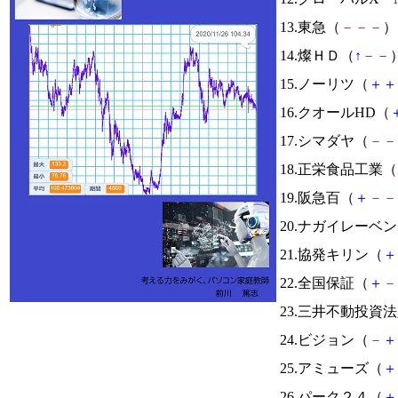
13.東急（
－
－
－
） 
14.燦ＨＤ（
↑
－
－
）
15.ノーリツ（
＋
＋
16.クオールHD（
17.シマダヤ（
－
－
18.正栄食品工業（
19.阪急百（
＋
－
－
20.ナガイレーベ
21.協発キリン（
＋
22.全国保証（
＋
－
23.三井不動投資
24.ビジョン（
－
＋
25.アミューズ（
＋
26.パーク２４（
＋