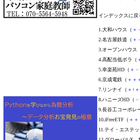
インデックスに戻
1.大和ハウス（
＋
2.名古屋鉄道（
＋
3.オープンハウス
4.高配当低ボラ（
5.幸楽苑HD（
＋
－
6.京成電鉄（
＋
＋
7.リンナイ（
＋
↑
＋
8.ハニーズHD（
－
9.長谷工コーポレ
10.iFreeETF（
＋
＋
11.テイ・エステ
12.グローバルX Mo