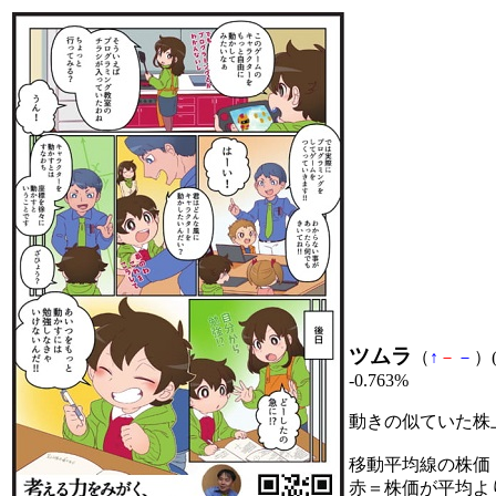
ツムラ
（
↑
－
－
）(
-0.763%
動きの似ていた株
移動平均線の株価
赤＝株価が平均よ