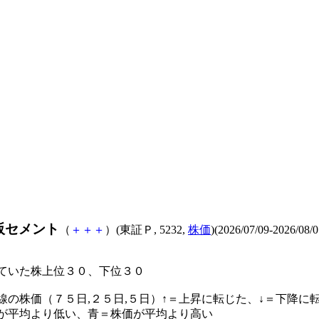
阪セメント
（
＋
＋
＋
）(東証Ｐ, 5232,
株価
)(2026/07/09-2026/08/0
ていた株上位３０、下位３０
線の株価（７５日,２５日,５日）↑＝上昇に転じた、↓＝下降に
が平均より低い、青＝株価が平均より高い