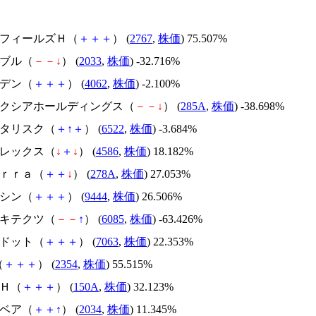
円谷フィールズＨ（
＋
＋
＋
） (
2767
,
株価
) 75.507%
韓国ブル（
－
－
↓
） (
2033
,
株価
) -32.716%
イビデン（
＋
＋
＋
） (
4062
,
株価
) -2.100%
キオクシアホールディングス（
－
－
↓
） (
285A
,
株価
) -38.698%
アスタリスク（
＋
↑
＋
） (
6522
,
株価
) -3.684%
メドレックス（
↓
＋
↓
） (
4586
,
株価
) 18.182%
Ｔｅｒｒａ（
＋
＋
↓
） (
278A
,
株価
) 27.053%
トーシン（
＋
＋
＋
） (
9444
,
株価
) 26.506%
アーキテクツ（
－
－
↑
） (
6085
,
株価
) -63.426%
エードット（
＋
＋
＋
） (
7063
,
株価
) 22.353%
（
＋
＋
＋
） (
2354
,
株価
) 55.515%
ＳＨ（
＋
＋
＋
） (
150A
,
株価
) 32.123%
韓国ベア（
＋
＋
↑
） (
2034
,
株価
) 11.345%