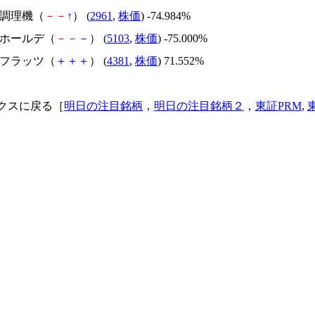
日本調理機（
－
－
↑
） (
2961
,
株価
) -74.984%
昭和ホールデ（
－
－
－
） (
5103
,
株価
) -75.000%
ビーフラッツ（
＋
＋
＋
） (
4381
,
株価
) 71.552%
クスに戻る［
明日の注目銘柄
，
明日の注目銘柄２
，
東証PRM
,