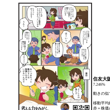
住友大
7.246%
動きの似
移動平均
赤＝株価