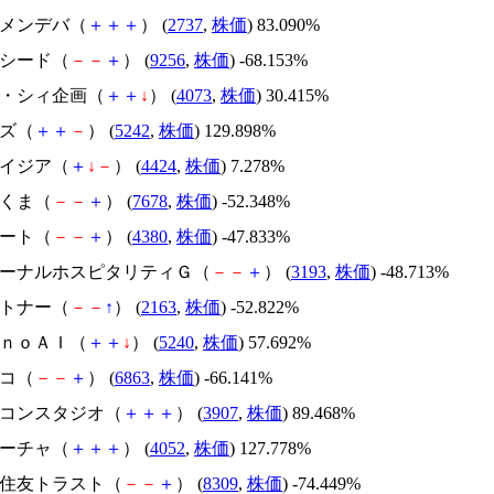
トーメンデバ（
＋
＋
＋
） (
2737
,
株価
) 83.090%
サクシード（
－
－
＋
） (
9256
,
株価
) -68.153%
ジィ・シィ企画（
＋
＋
↓
） (
4073
,
株価
) 30.415%
イズ（
＋
＋
－
） (
5242
,
株価
) 129.898%
アメイジア（
＋
↓
－
） (
4424
,
株価
) 7.278%
かさくま（
－
－
＋
） (
7678
,
株価
) -52.348%
Ｍマート（
－
－
＋
） (
4380
,
株価
) -47.833%
エターナルホスピタリティＧ（
－
－
＋
） (
3193
,
株価
) -48.713%
アルトナー（
－
－
↑
） (
2163
,
株価
) -52.822%
ｍｏｎｏＡＩ（
＋
＋
↓
） (
5240
,
株価
) 57.692%
レコ（
－
－
＋
） (
6863
,
株価
) -66.141%
シリコンスタジオ（
＋
＋
＋
） (
3907
,
株価
) 89.468%
フィーチャ（
＋
＋
＋
） (
4052
,
株価
) 127.778%
三井住友トラスト（
－
－
＋
） (
8309
,
株価
) -74.449%