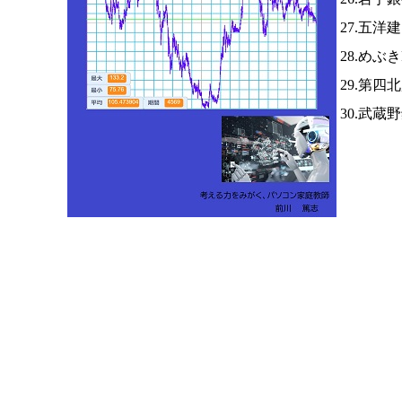
27.五洋
28.めぶ
29.第四
30.武蔵