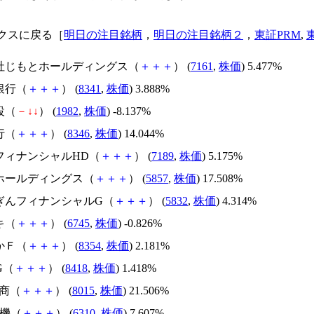
クスに戻る［
明日の注目銘柄
，
明日の注目銘柄２
，
東証PRM
,
会社じもとホールディングス（
＋
＋
＋
） (
7161
,
株価
) 5.477%
銀行（
＋
＋
＋
） (
8341
,
株価
) 3.888%
設（
－
↓
↓
） (
1982
,
株価
) -8.137%
行（
＋
＋
＋
） (
8346
,
株価
) 14.044%
本フィナンシャルHD（
＋
＋
＋
） (
7189
,
株価
) 5.175%
Ｅホールディングス（
＋
＋
＋
） (
5857
,
株価
) 17.508%
うぎんフィナンシャルG（
＋
＋
＋
） (
5832
,
株価
) 4.314%
キ（
＋
＋
＋
） (
6745
,
株価
) -0.826%
かＦ（
＋
＋
＋
） (
8354
,
株価
) 2.181%
G（
＋
＋
＋
） (
8418
,
株価
) 1.418%
通商（
＋
＋
＋
） (
8015
,
株価
) 21.506%
農機（
＋
＋
＋
） (
6310
,
株価
) 7.607%