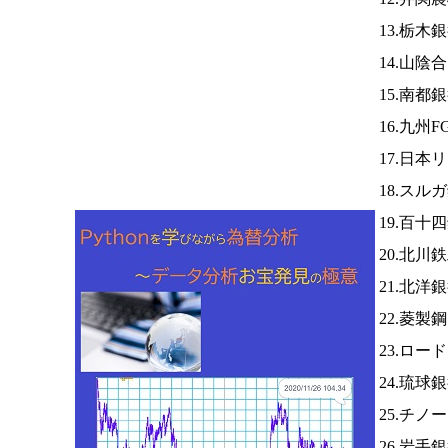
13.栃木
14.山陰
15.南都
16.九州F
17.日本
18.スル
19.百十
20.北川
21.北洋
22.菱製
23.ロー
24.琉球
25.チノ
26.岩手