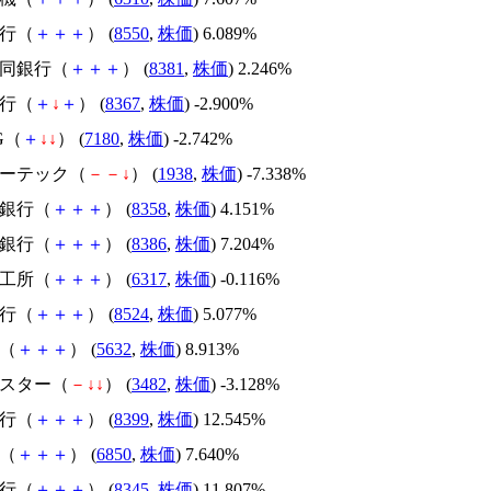
銀行（
＋
＋
＋
） (
8550
,
株価
) 6.089%
合同銀行（
＋
＋
＋
） (
8381
,
株価
) 2.246%
銀行（
＋
↓
＋
） (
8367
,
株価
) -2.900%
G（
＋
↓
↓
） (
7180
,
株価
) -2.742%
リーテック（
－
－
↓
） (
1938
,
株価
) -7.338%
ガ銀行（
＋
＋
＋
） (
8358
,
株価
) 4.151%
四銀行（
＋
＋
＋
） (
8386
,
株価
) 7.204%
鉄工所（
＋
＋
＋
） (
6317
,
株価
) -0.116%
銀行（
＋
＋
＋
） (
8524
,
株価
) 5.077%
鋼（
＋
＋
＋
） (
5632
,
株価
) 8.913%
ドスター（
－
↓
↓
） (
3482
,
株価
) -3.128%
銀行（
＋
＋
＋
） (
8399
,
株価
) 12.545%
ー（
＋
＋
＋
） (
6850
,
株価
) 7.640%
銀行（
＋
＋
＋
） (
8345
,
株価
) 11.807%