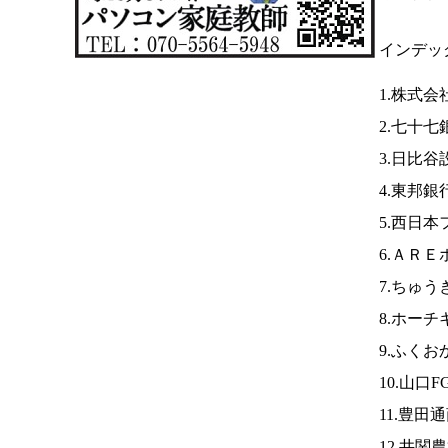
インデッ
1.株式
2.七十七
3.日比谷
4.東邦銀
5.西日
6.ＡＲ
7.ちゅ
8.ホーチ
9.ふくお
10.山口F
11.豊田
12.井関