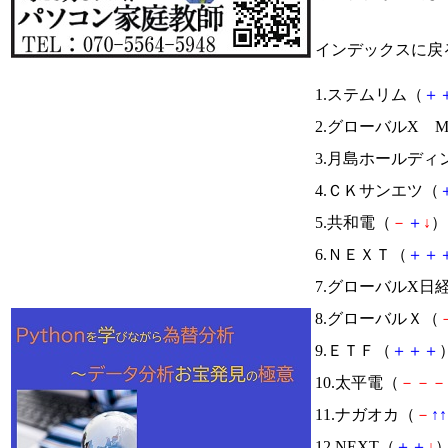
インデックスに戻
1.ステムリム（
＋
2.グローバルX 
3.月島ホールディ
4.ＣＫサンエツ（
5.共和電（
－
＋
↓
） 
6.ＮＥＸＴ（
＋
＋
7.グローバルX日
8.グローバルＸ（
9.ＥＴＦ（
＋
＋
＋
）
10.太平電（
－
－
－
11.ナガオカ（
－
↑
↑
12.NEXT（
＋
＋
↓
）