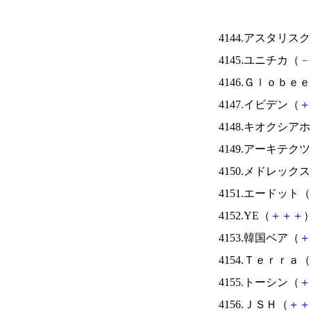
4144.アスタリス
4145.ユニチカ（
－
4146.Ｇｌｏｂｅ
4147.イビデン（
＋
4148.キオクシ
4149.アーキテク
4150.メドレック
4151.エードット（
4152.YE（
＋
＋
＋
）
4153.韓国ベア（
＋
4154.Ｔｅｒｒａ（
4155.トーシン（
＋
4156.ＪＳＨ（
＋
＋