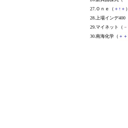
27.Ｏｎｅ（
＋
↑
＋
）
28.上場インデ400
29.マイネット（
－
30.南海化学（
＋
＋