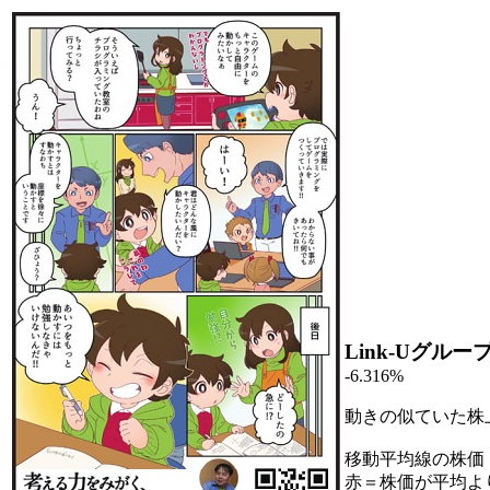
Link-Uグルー
-6.316%
動きの似ていた株
移動平均線の株価
赤＝株価が平均よ