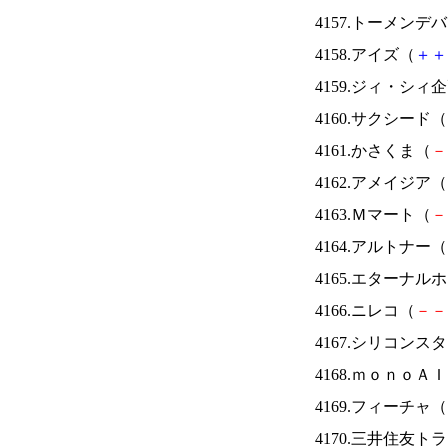
4157.トーメンデ
4158.アイズ（
＋
＋
4159.ジィ・シィ
4160.サクシード（
4161.かさくま（
－
4162.アメイジア（
4163.Ｍマート（
－
4164.アルトナー（
4165.エターナ
4166.ニレコ（
－
－
4167.シリコンス
4168.ｍｏｎｏＡ
4169.フィーチャ（
4170.三井住友ト