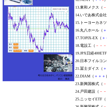
13.東和メクス（
－
14.いであ株式会
15.トーヨーカネ
16.丸八ホール（
＋
17.TOPIX-EX（
＋
18.電設工（
－
－
－
19.JPX日経400ET
20.日本フイルコ
21.冨士ダイス（
＋
22.DIAM（
＋
＋
＋
23.新興国株式（
－
24.戸田建設（
－
－
25.ニッセイETF（
26.新興国株式（
－