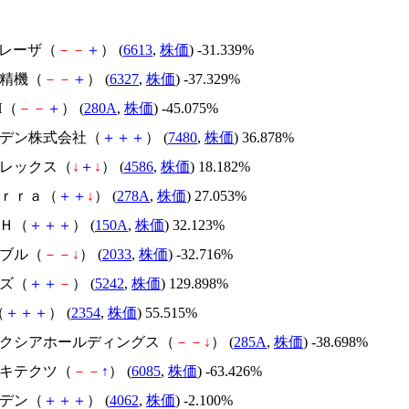
ＱＤレーザ（
－
－
＋
） (
6613
,
株価
) -31.339%
北川精機（
－
－
＋
） (
6327
,
株価
) -37.329%
H（
－
－
＋
） (
280A
,
株価
) -45.075%
スズデン株式会社（
＋
＋
＋
） (
7480
,
株価
) 36.878%
メドレックス（
↓
＋
↓
） (
4586
,
株価
) 18.182%
Ｔｅｒｒａ（
＋
＋
↓
） (
278A
,
株価
) 27.053%
ＳＨ（
＋
＋
＋
） (
150A
,
株価
) 32.123%
韓国ブル（
－
－
↓
） (
2033
,
株価
) -32.716%
イズ（
＋
＋
－
） (
5242
,
株価
) 129.898%
（
＋
＋
＋
） (
2354
,
株価
) 55.515%
キオクシアホールディングス（
－
－
↓
） (
285A
,
株価
) -38.698%
アーキテクツ（
－
－
↑
） (
6085
,
株価
) -63.426%
イビデン（
＋
＋
＋
） (
4062
,
株価
) -2.100%