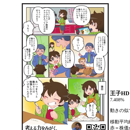
王子HD
7.408%
動きの似
移動平均
赤＝株価