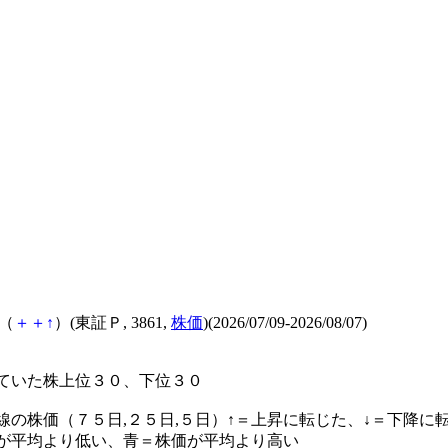
（
＋
＋
↑
）(東証Ｐ, 3861,
株価
)(2026/07/09-2026/08/07)
ていた株上位３０、下位３０
線の株価（７５日,２５日,５日）↑＝上昇に転じた、↓＝下降に
が平均より低い、青＝株価が平均より高い