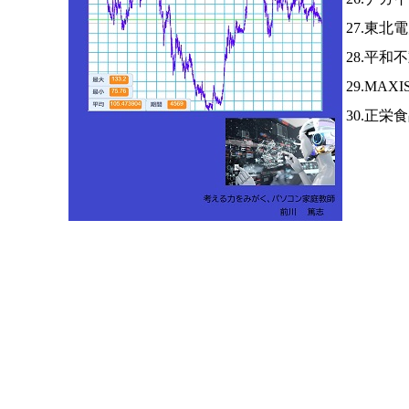
27.東北
28.平和
29.MA
30.正栄