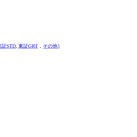
東証STD
,
東証GRT
，
その他
］