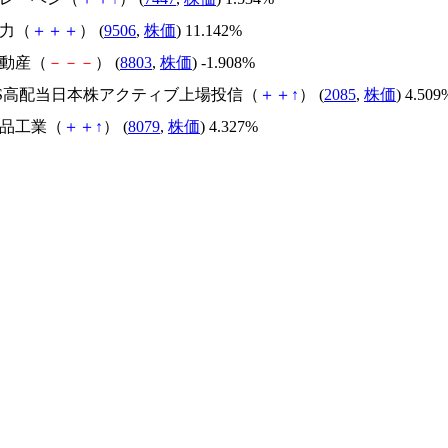
電力（
＋
＋
＋
） (
9506
,
株価
) 11.142%
不動産（
－
－
－
） (
8803
,
株価
) -1.908%
XIS高配当日本株アクティブ上場投信（
＋
＋
↑
） (
2085
,
株価
) 4.509
食品工業（
＋
＋
↑
） (
8079
,
株価
) 4.327%