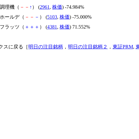
日本調理機（
－
－
↑
） (
2961
,
株価
) -74.984%
昭和ホールデ（
－
－
－
） (
5103
,
株価
) -75.000%
ビーフラッツ（
＋
＋
＋
） (
4381
,
株価
) 71.552%
クスに戻る［
明日の注目銘柄
，
明日の注目銘柄２
，
東証PRM
,