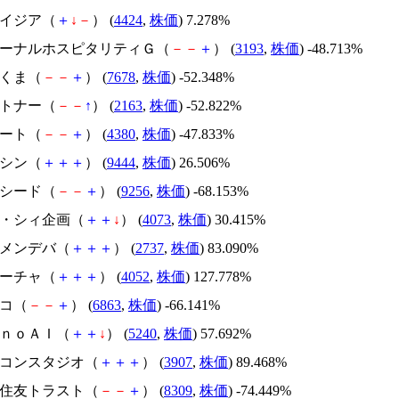
アメイジア（
＋
↓
－
） (
4424
,
株価
) 7.278%
エターナルホスピタリティＧ（
－
－
＋
） (
3193
,
株価
) -48.713%
かさくま（
－
－
＋
） (
7678
,
株価
) -52.348%
アルトナー（
－
－
↑
） (
2163
,
株価
) -52.822%
Ｍマート（
－
－
＋
） (
4380
,
株価
) -47.833%
トーシン（
＋
＋
＋
） (
9444
,
株価
) 26.506%
サクシード（
－
－
＋
） (
9256
,
株価
) -68.153%
ジィ・シィ企画（
＋
＋
↓
） (
4073
,
株価
) 30.415%
トーメンデバ（
＋
＋
＋
） (
2737
,
株価
) 83.090%
フィーチャ（
＋
＋
＋
） (
4052
,
株価
) 127.778%
レコ（
－
－
＋
） (
6863
,
株価
) -66.141%
ｍｏｎｏＡＩ（
＋
＋
↓
） (
5240
,
株価
) 57.692%
シリコンスタジオ（
＋
＋
＋
） (
3907
,
株価
) 89.468%
三井住友トラスト（
－
－
＋
） (
8309
,
株価
) -74.449%