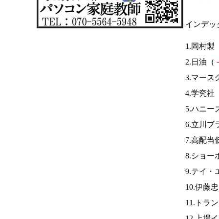
インデッ
1.岡村製
2.日油（
3.マース
4.学究社
5.ハニー
6.立川
7.高配当
8.ショー
9.テイ
10.伊藤
11.トラ
12.上