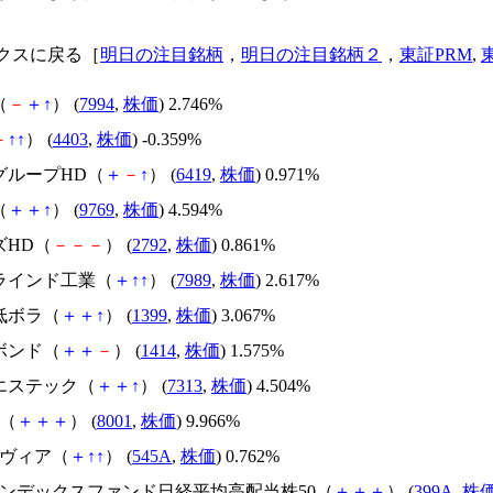
クスに戻る［
明日の注目銘柄
，
明日の注目銘柄２
，
東証PRM
,
（
－
＋
↑
） (
7994
,
株価
) 2.746%
－
↑
↑
） (
4403
,
株価
) -0.359%
グループHD（
＋
－
↑
） (
6419
,
株価
) 0.971%
（
＋
＋
↑
） (
9769
,
株価
) 4.594%
ズHD（
－
－
－
） (
2792
,
株価
) 0.861%
ブラインド工業（
＋
↑
↑
） (
7989
,
株価
) 2.617%
低ボラ（
＋
＋
↑
） (
1399
,
株価
) 3.067%
ボンド（
＋
＋
－
） (
1414
,
株価
) 1.575%
・エステック（
＋
＋
↑
） (
7313
,
株価
) 4.504%
忠（
＋
＋
＋
） (
8001
,
株価
) 9.966%
ンヴィア（
＋
↑
↑
） (
545A
,
株価
) 0.762%
場インデックスファンド日経平均高配当株50（
＋
＋
＋
） (
399A
,
株