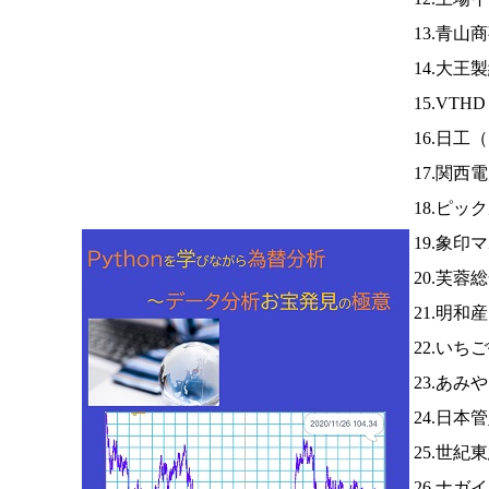
13.青山
14.大王
15.VTH
16.日工（
17.関西
18.ピッ
19.象印
20.芙蓉
21.明和
22.いち
23.あみ
24.日
25.世紀
26.ナガ