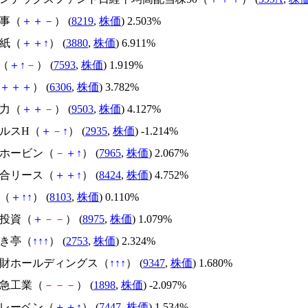
商事（
＋
＋
－
） (
8219
,
株価
) 2.503%
製紙（
＋
＋
↑
） (
3880
,
株価
) 6.911%
D（
＋
↑
－
） (
7593
,
株価
) 1.919%
＋
＋
＋
） (
6306
,
株価
) 3.782%
電力（
＋
＋
－
） (
9503
,
株価
) 4.127%
クルスH（
＋
－
↑
） (
2935
,
株価
) -1.214%
マホービン（
－
＋
↑
） (
7965
,
株価
) 2.067%
総合リース（
＋
＋
↑
） (
8424
,
株価
) 4.752%
産（
＋
↑
↑
） (
8103
,
株価
) 0.110%
ご投資（
＋
－
－
） (
8975
,
株価
) 1.079%
やき亭（
↑
↑
↑
） (
2753
,
株価
) 2.324%
本管財ホールディングス（
↑
↑
↑
） (
9347
,
株価
) 1.680%
東急工業（
－
－
－
） (
1898
,
株価
) -2.097%
イレーベン（
＋
＋
↑
） (
7447
,
株価
) 1.534%