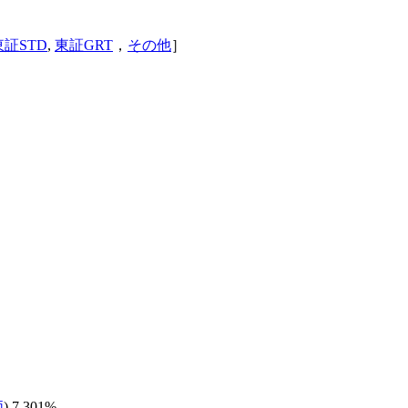
東証STD
,
東証GRT
，
その他
］
価
) 7.301%