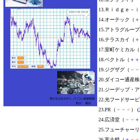
13.Ｒｉｄｇｅ－
14.オーテック（
＋
15.アトラグルー
16.テラスカイ（
＋
17.室町ケミカル（
18.ベクトル（
＋
＋
19.ジグザグ（
－
－
20.ダイコー通産
21.ジーデップ・
22.光フードサー
23.PR（
－
－
－
） (
24.広済堂（
－
－
＋
25.フューチャー
26.富士精（
＋
－
－