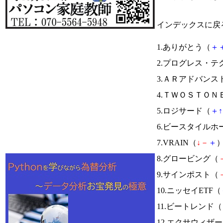
インデックスに戻
1.ありがとう（
＋
2.プログレス・テ
3.ＡＲアドバンス
4.ＴＷＯＳＴＯＮ
5.ロジサード（
＋
↑
6.ビースタイル
7.VRAIN（
↓
－
＋
）
8.グロービング（
9.サインポスト（
10.ニッセイETF（
11.ビートレンド（
12.エクサウィザ