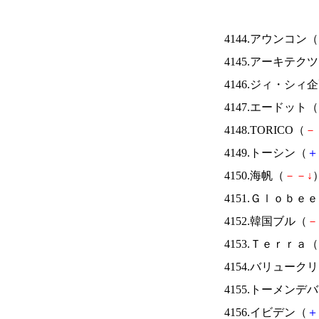
4144.アウンコン（
4145.アーキテク
4146.ジィ・シィ
4147.エードット（
4148.TORICO（
－
4149.トーシン（
＋
4150.海帆（
－
－
↓
）
4151.Ｇｌｏｂｅ
4152.韓国ブル（
－
4153.Ｔｅｒｒａ（
4154.バリュー
4155.トーメンデ
4156.イビデン（
＋