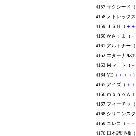
4157.サクシード（
4158.メドレック
4159.ＪＳＨ（
＋
＋
4160.かさくま（
－
4161.アルトナー（
4162.エターナ
4163.Ｍマート（
－
4164.YE（
＋
＋
＋
）
4165.アイズ（
＋
＋
4166.ｍｏｎｏＡ
4167.フィーチャ（
4168.シリコンス
4169.ニレコ（
－
－
4170.日本調理機（