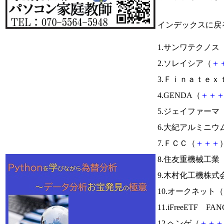
インデックスに戻
1.サンワテクノス
2.ソレイシア（
＋
3.Ｆｉｎａｔｅｘ
4.GENDA（
＋
＋
5.ジェイファーマ
6.大紀アルミニウ
7.ＦＣＣ（
＋
＋
＋
）
8.住友重機械工業
9.木村化工機株式
10.オークネット（
11.iFreeETF FA
12.ヘンゲ（
＋
＋
＋