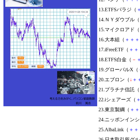
13.ETFSパラジ（
14.ＮＹダウブル（
15.マイクロアド（
16.大本組（
＋
＋
＋
17.iFreeETF（
＋
＋
18.ETFS白金（
－
19.グローバルX（
20.エブロン（
↓
＋
21.プラチナ信託（
22.iシェアーズ（
23.東京製綱（
＋
＋
24.ニッポンイン
25.AlbaLink（
＋
＋
26.日本取引所グ