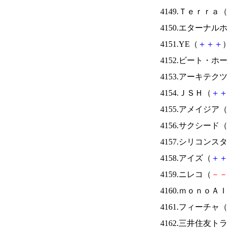
4149.Ｔｅｒｒａ（
4150.エターナ
4151.YE（
＋
＋
＋
）
4152.ビート・
4153.アーキテク
4154.ＪＳＨ（
＋
＋
4155.アメイジア（
4156.サクシード（
4157.シリコンス
4158.アイズ（
＋
＋
4159.ニレコ（
－
－
4160.ｍｏｎｏＡ
4161.フィーチャ（
4162.三井住友ト