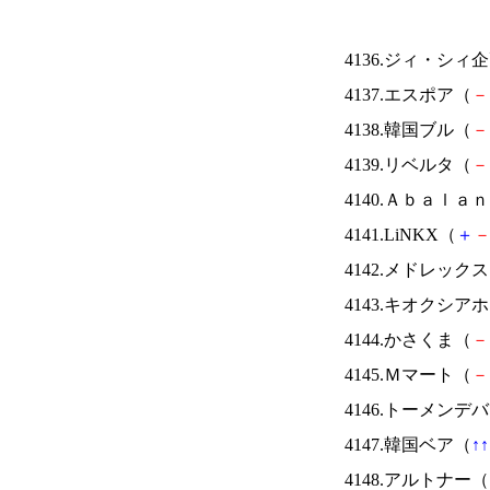
4136.ジィ・シィ
4137.エスポア（
－
4138.韓国ブル（
－
4139.リベルタ（
－
4140.Ａｂａｌａ
4141.LiNKX（
＋
4142.メドレック
4143.キオクシ
4144.かさくま（
－
4145.Ｍマート（
－
4146.トーメンデ
4147.韓国ベア（
↑
↑
4148.アルトナー（