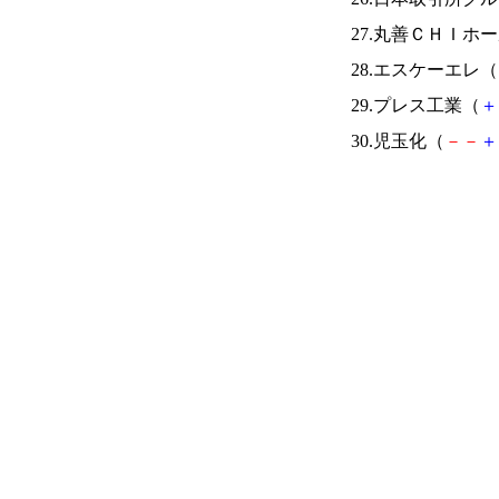
27.丸善ＣＨＩホ
28.エスケーエレ（
29.プレス工業（
＋
30.児玉化（
－
－
＋