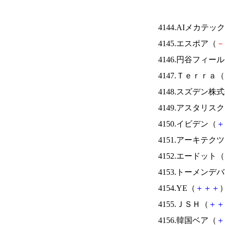
4144.AIメカテッ
4145.エスポア（
－
4146.円谷フィー
4147.Ｔｅｒｒａ（
4148.スズデン株
4149.アスタリス
4150.イビデン（
＋
4151.アーキテク
4152.エードット（
4153.トーメンデ
4154.YE（
＋
＋
＋
）
4155.ＪＳＨ（
＋
＋
4156.韓国ベア（
＋