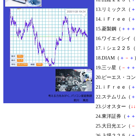
13.リミックス（
＋
14.ｉＦｒｅｅ（
＋
15.菱製鋼（
＋
＋
＋
16.ワイエイシイ（
17.ｉシェ２２５（
18.DIAM（
＋
－
＋
19.三ッ星（
－
＋
＋
20.ピーエス・コ
21.ｉＦｒｅｅ（
＋
22.ステムリム（
＋
23.ジオスター（
↓
↓
24.東洋証券（
＋
＋
25.大日光エン（
－
26.上場２２５（
＋