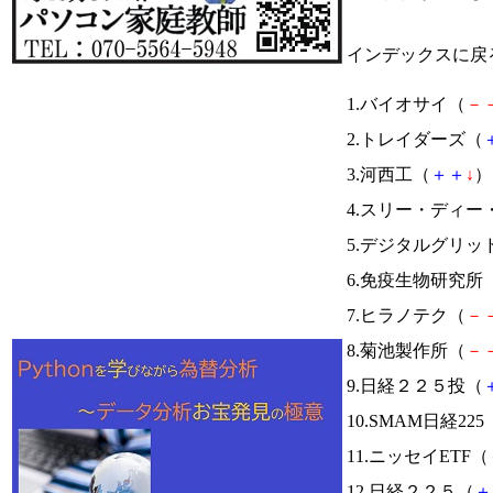
インデックスに戻
1.バイオサイ（
－
2.トレイダーズ（
3.河西工（
＋
＋
↓
） 
4.スリー・ディ
5.デジタルグリッ
6.免疫生物研究所
7.ヒラノテク（
－
8.菊池製作所（
－
9.日経２２５投（
10.SMAM日経225
11.ニッセイETF（
12.日経２２５（
＋