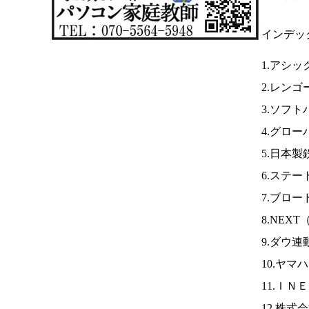
インデッ
1.アシッ
2.レンゴ
3.ソフト
4.グロ
5.日本製
6.ステ
7.ブロ
8.NEXT
9.ダウ連
10.ヤマ
11.ＩＮ
12.株