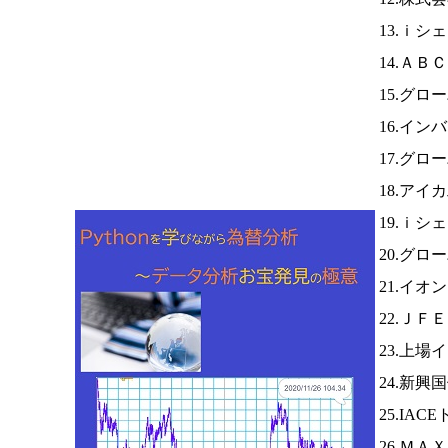
13.ｉシ
14.ＡＢ
15.グロ
16.イ
17.グロ
18.アイ
19.ｉシ
20.グロ
21.イオ
22.ＪＦ
23.上
24.新興
25.IAC
26.ＭＡ