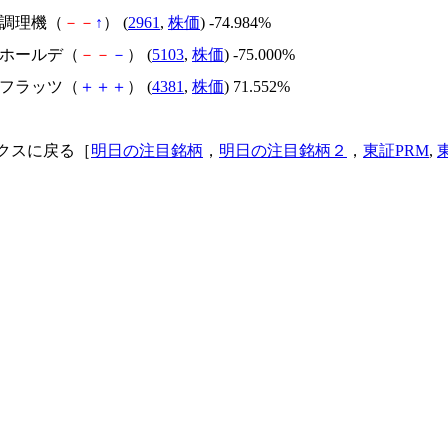
日本調理機（
－
－
↑
） (
2961
,
株価
) -74.984%
昭和ホールデ（
－
－
－
） (
5103
,
株価
) -75.000%
ビーフラッツ（
＋
＋
＋
） (
4381
,
株価
) 71.552%
クスに戻る［
明日の注目銘柄
，
明日の注目銘柄２
，
東証PRM
,