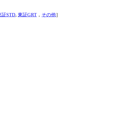
東証STD
,
東証GRT
，
その他
］