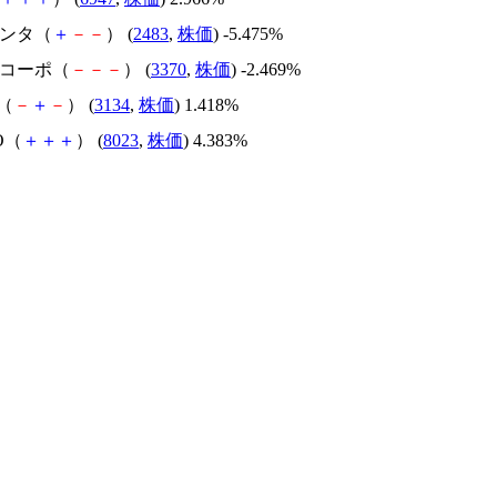
センタ（
＋
－
－
） (
2483
,
株価
) -5.475%
タコーポ（
－
－
－
） (
3370
,
株価
) -2.469%
e（
－
＋
－
） (
3134
,
株価
) 1.418%
KO（
＋
＋
＋
） (
8023
,
株価
) 4.383%