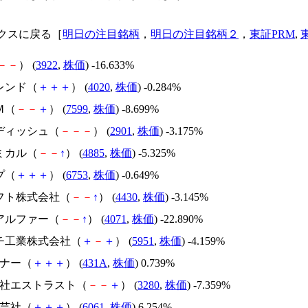
クスに戻る［
明日の注目銘柄
，
明日の注目銘柄２
，
東証PRM
,
－
－
） (
3922
,
株価
) -16.633%
レンド（
＋
＋
＋
） (
4020
,
株価
) -0.284%
Ｍ（
－
－
＋
） (
7599
,
株価
) -8.699%
ルディッシュ（
－
－
－
） (
2901
,
株価
) -3.175%
ミカル（
－
－
↑
） (
4885
,
株価
) -5.325%
プ（
＋
＋
＋
） (
6753
,
株価
) -0.649%
ソフト株式会社（
－
－
↑
） (
4430
,
株価
) -3.145%
スアルファー（
－
－
↑
） (
4071
,
株価
) -22.890%
ニチ工業株式会社（
＋
－
＋
） (
5951
,
株価
) -4.159%
ソナー（
＋
＋
＋
） (
431A
,
株価
) 0.739%
式会社エストラスト（
－
－
＋
） (
3280
,
株価
) -7.359%
園芸社（
＋
＋
＋
） (
6061
,
株価
) 6.254%