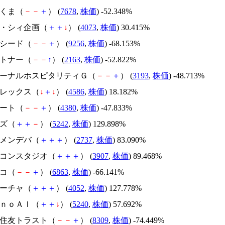
かさくま（
－
－
＋
） (
7678
,
株価
) -52.348%
ジィ・シィ企画（
＋
＋
↓
） (
4073
,
株価
) 30.415%
サクシード（
－
－
＋
） (
9256
,
株価
) -68.153%
アルトナー（
－
－
↑
） (
2163
,
株価
) -52.822%
エターナルホスピタリティＧ（
－
－
＋
） (
3193
,
株価
) -48.713%
メドレックス（
↓
＋
↓
） (
4586
,
株価
) 18.182%
Ｍマート（
－
－
＋
） (
4380
,
株価
) -47.833%
イズ（
＋
＋
－
） (
5242
,
株価
) 129.898%
トーメンデバ（
＋
＋
＋
） (
2737
,
株価
) 83.090%
シリコンスタジオ（
＋
＋
＋
） (
3907
,
株価
) 89.468%
レコ（
－
－
＋
） (
6863
,
株価
) -66.141%
フィーチャ（
＋
＋
＋
） (
4052
,
株価
) 127.778%
ｍｏｎｏＡＩ（
＋
＋
↓
） (
5240
,
株価
) 57.692%
三井住友トラスト（
－
－
＋
） (
8309
,
株価
) -74.449%