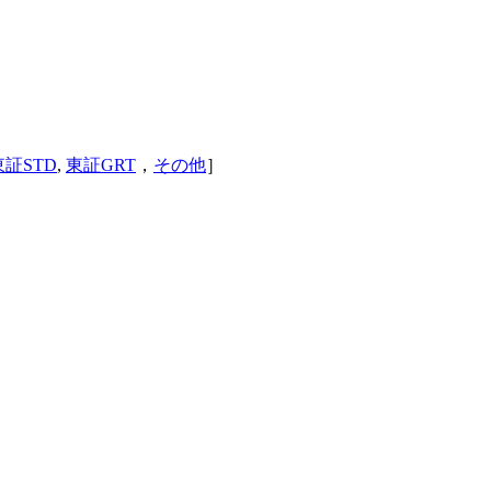
東証STD
,
東証GRT
，
その他
］