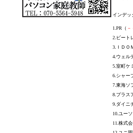
インデッ
1.PR（
－
2.ビート
3.ＩＤＯ
4.ウェ
5.室町ケ
6.シャー
7.東海
8.プラ
9.ダイ
10.ユー
11.株
12.ユニ