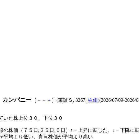
・カンパニー
（
－
－
＋
）(東証Ｓ, 3267,
株価
)(2026/07/09-2026/0
ていた株上位３０、下位３０
線の株価（７５日,２５日,５日）↑＝上昇に転じた、↓＝下降に
が平均より低い、青＝株価が平均より高い