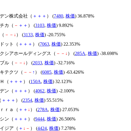
スズデン株式会社（
＋
＋
＋
） (
7480
,
株価
) 36.878%
ユニチカ（
－
＋
＋
） (
3103
,
株価
) 9.892%
帆（
－
－
↓
） (
3133
,
株価
) -20.755%
エードット（
＋
＋
＋
） (
7063
,
株価
) 22.353%
キオクシアホールディングス（
－
－
↓
） (
285A
,
株価
) -38.698%
韓国ブル（
－
－
↓
） (
2033
,
株価
) -32.716%
アーキテクツ（
－
－
↑
） (
6085
,
株価
) -63.426%
ＳＨ（
＋
＋
＋
） (
150A
,
株価
) 32.123%
イビデン（
＋
＋
＋
） (
4062
,
株価
) -2.100%
（
＋
＋
＋
） (
2354
,
株価
) 55.515%
Ｔｅｒｒａ（
＋
＋
↓
） (
278A
,
株価
) 27.053%
トーシン（
＋
＋
＋
） (
9444
,
株価
) 26.506%
アメイジア（
＋
↓
－
） (
4424
,
株価
) 7.278%