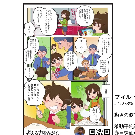
フィル
-15.238%
動きの似
移動平均
赤＝株価