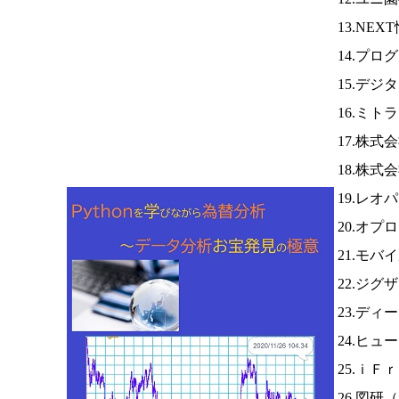
13.NE
14.プ
15.デジ
16.ミト
17.株
18.株
19.レオ
20.オプ
21.モバ
22.ジグ
23.デ
24.ヒュ
25.ｉＦ
26.図研（