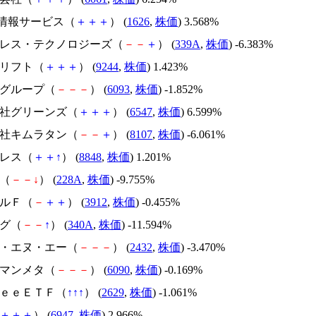
XT情報サービス（
＋
＋
＋
） (
1626
,
株価
) 3.568%
ログレス・テクノロジーズ（
－
－
＋
） (
339A
,
株価
) -6.383%
タリフト（
＋
＋
＋
） (
9244
,
株価
) 1.423%
ラグループ（
－
－
－
） (
6093
,
株価
) -1.852%
式会社グリーンズ（
＋
＋
＋
） (
6547
,
株価
) 6.599%
式会社キムラタン（
－
－
＋
） (
8107
,
株価
) -6.061%
パレス（
＋
＋
↑
） (
8848
,
株価
) 1.201%
ロ（
－
－
↓
） (
228A
,
株価
) -9.755%
イルＦ（
－
＋
＋
） (
3912
,
株価
) -0.455%
ザグ（
－
－
↑
） (
340A
,
株価
) -11.594%
ィー・エヌ・エー（
－
－
－
） (
2432
,
株価
) -3.470%
ーマンメタ（
－
－
－
） (
6090
,
株価
) -0.169%
ｒｅｅＥＴＦ（
↑
↑
↑
） (
2629
,
株価
) -1.061%
＋
＋
＋
） (
6947
,
株価
) 2.966%