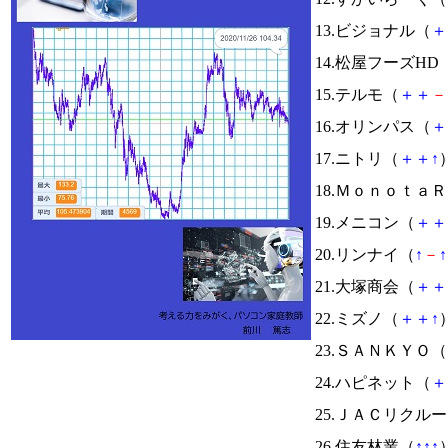
13.ビジョナル（
＋
14.松屋フーズHD
15.テルモ（
＋
＋
－
16.オリンパス（
＋
17.ニトリ（
＋
＋
↑
）
18.Ｍｏｎｏｔａ
19.メニコン（
＋
＋
20.リンナイ（
↑
－
↑
21.大塚商会（
＋
＋
22.ミズノ（
＋
＋
↑
）
23.ＳＡＮＫＹＯ（
24.ハピネット（
＋
25.ＪＡＣリクル
26.住友林業（
↑
↑
↑
）