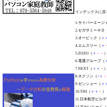
インデックスに戻
1.サイバーエージ
2.セガサミーＨＤ
3.オービック（
＋
4.エムスリー（
＋
5.ZOZO（
＋
－
－
）
6.電通グループ（
7.NEXT（
＋
＋
－
）
8.ネクソン（
↑
＋
－
9.ゼンショー（
＋
10.TISI（
＋
＋
－
） 
11.日本航空ビル
12.すかいらーく（