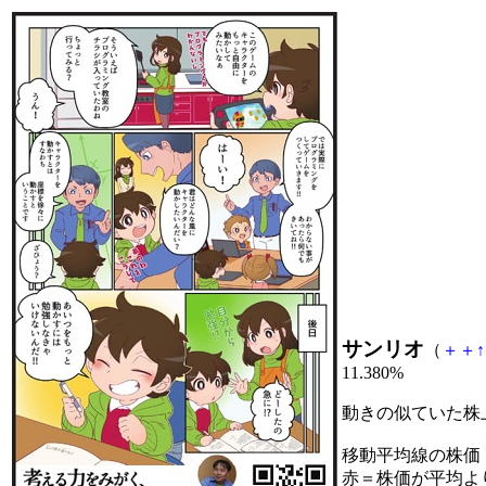
サンリオ
（
＋
＋
↑
11.380%
動きの似ていた株
移動平均線の株価
赤＝株価が平均よ