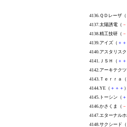
4136.ＱＤレーザ（
4137.太陽誘電（
－
4138.精工技研（
－
4139.アイズ（
＋
＋
4140.アスタリス
4141.ＪＳＨ（
＋
＋
4142.アーキテク
4143.Ｔｅｒｒａ（
4144.YE（
＋
＋
＋
）
4145.トーシン（
＋
4146.かさくま（
－
4147.エターナ
4148.サクシード（