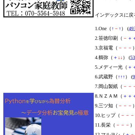
インデックスに戻
1.One（
↑
－
↑
） (
49
2.笹徳印刷（
－
＋
3.京福電（
－
－
－
）
4.鶴弥（
＋
↓
↓
） (
53
5.メディ一光（
＋
6.武蔵野（
↑
↑
↑
） (
9
7.岡山製紙（
－
－
8.ＮＺＡＭ（
＋
＋
9.三ツ知（
－
－
－
）
10.ヒップ（
－
－
－
11.長栄（
－
－
－
） 
12.マルヨシ（
＋
－