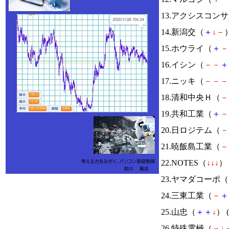
13.アクシスコン
14.新潟交（
＋
↓
－
）
15.ホウライ（
＋
－
16.イシン（
－
－
＋
17.ニッキ（
－
－
－
18.清和中央Ｈ（
－
19.共和工業（
＋
－
20.日ロジテム（
－
21.暁飯島工業（
－
22.NOTES（
↓
↓
↓
） 
23.ヤマダコーポ（
24.三東工業（
－
＋
25.山忠（
＋
＋
↓
） (
26.特殊電極（
－
↓