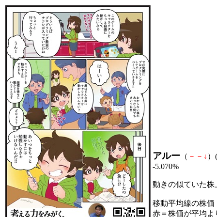
アルー
（
－
－
↓
）(
-5.070%
動きの似ていた株
移動平均線の株価
赤＝株価が平均よ