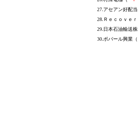
27.アセアン好配
28.Ｒｅｃｏｖ
29.日本石油輸送
30.ポバール興業（