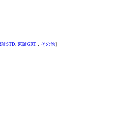
東証STD
,
東証GRT
，
その他
］