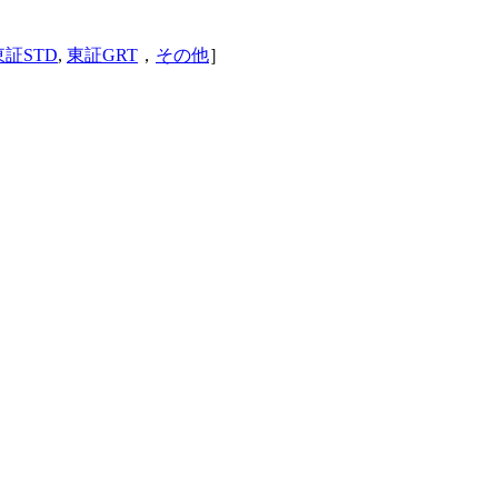
東証STD
,
東証GRT
，
その他
］