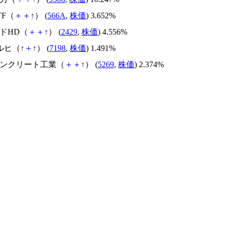
ETF（
＋
＋
↑
） (
566A
,
株価
) 3.652%
ルドHD（
＋
＋
↑
） (
2429
,
株価
) 4.556%
アルヒ（
↑
＋
↑
） (
7198
,
株価
) 1.491%
本コンクリート工業（
＋
＋
↑
） (
5269
,
株価
) 2.374%