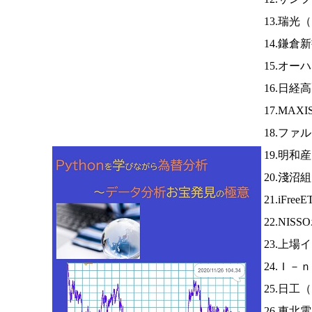
13.瑞光（
14.鎌倉
15.オー
16.日経
17.MA
18.ファ
19.明和
20.淺沼
21.iFree
22.NI
23.上
24.Ｉ－
25.日工（
26.東北