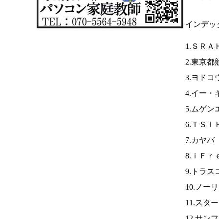
インデッ
1.ＳＲＡ
2.東京都
3.ヨドコ
4.イー
5.ムゲン
6.ＴＳＩ
7.カヤバ
8.ｉＦｒ
9.トラス
10.ノー
11.スタ
12.サ