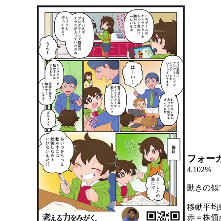
フォー
4.102%
動きの似
移動平均
赤＝株価