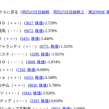
クスに戻る［
明日の注目銘柄
，
明日の注目銘柄２
，
東証PRM
,
ＨＤ（
＋
＋
↑
） (
3817
,
株価
) 2.729%
競馬（
－
↑
－
） (
9672
,
株価
) 2.378%
ウ（
＋
＋
↑
） (
5451
,
株価
) 5.446%
・ギャランティ（
＋
↑
－
） (
8771
,
株価
) 1.325%
エステ（
－
－
－
） (
3299
,
株価
) -1.921%
ＨＤ（
－
－
－
） (
3608
,
株価
) -1.874%
（
＋
＋
↑
） (
7242
,
株価
) 8.696%
ｅｅ（
＋
＋
↑
） (
1651
,
株価
) 4.348%
コ中山（
＋
＋
↑
） (
9830
,
株価
) 5.786%
リツ（
＋
↑
－
） (
5943
,
株価
) 2.026%
ーティア（
＋
↑
－
） (
3393
,
株価
) 0.818%
ンフロンティア不動産（
－
－
－
） (
8934
,
株価
) -3.508%