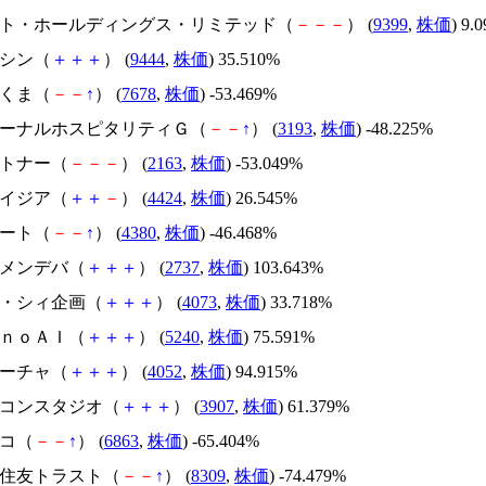
.ビート・ホールディングス・リミテッド（
－
－
－
） (
9399
,
株価
) 9.
トーシン（
＋
＋
＋
） (
9444
,
株価
) 35.510%
かさくま（
－
－
↑
） (
7678
,
株価
) -53.469%
エターナルホスピタリティＧ（
－
－
↑
） (
3193
,
株価
) -48.225%
アルトナー（
－
－
－
） (
2163
,
株価
) -53.049%
アメイジア（
＋
＋
－
） (
4424
,
株価
) 26.545%
Ｍマート（
－
－
↑
） (
4380
,
株価
) -46.468%
トーメンデバ（
＋
＋
＋
） (
2737
,
株価
) 103.643%
ジィ・シィ企画（
＋
＋
＋
） (
4073
,
株価
) 33.718%
ｍｏｎｏＡＩ（
＋
＋
＋
） (
5240
,
株価
) 75.591%
フィーチャ（
＋
＋
＋
） (
4052
,
株価
) 94.915%
シリコンスタジオ（
＋
＋
＋
） (
3907
,
株価
) 61.379%
レコ（
－
－
↑
） (
6863
,
株価
) -65.404%
三井住友トラスト（
－
－
↑
） (
8309
,
株価
) -74.479%