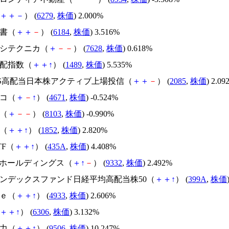
＋
＋
－
） (
6279
,
株価
) 2.000%
新書（
＋
＋
－
） (
6184
,
株価
) 3.516%
ハシテクニカ（
＋
－
－
） (
7628
,
株価
) 0.618%
高配指数（
＋
＋
↑
） (
1489
,
株価
) 5.535%
XIS高配当日本株アクティブ上場投信（
＋
＋
－
） (
2085
,
株価
) 2.09
ルコ（
＋
－
↑
） (
4671
,
株価
) -0.524%
産（
＋
－
－
） (
8103
,
株価
) -0.990%
組（
＋
＋
↑
） (
1852
,
株価
) 2.820%
ETF（
＋
＋
↑
） (
435A
,
株価
) 4.408%
SSOホールディングス（
＋
↑
－
） (
9332
,
株価
) 2.492%
場インデックスファンド日経平均高配当株50（
＋
＋
↑
） (
399A
,
株価
ｎｅ（
＋
＋
↑
） (
4933
,
株価
) 2.606%
＋
＋
↑
） (
6306
,
株価
) 3.132%
電力（
＋
＋
↑
） (
9506
,
株価
) 10.247%