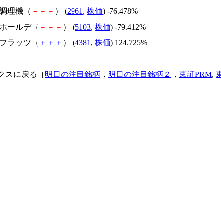
日本調理機（
－
－
－
） (
2961
,
株価
) -76.478%
昭和ホールデ（
－
－
－
） (
5103
,
株価
) -79.412%
ビーフラッツ（
＋
＋
＋
） (
4381
,
株価
) 124.725%
クスに戻る［
明日の注目銘柄
，
明日の注目銘柄２
，
東証PRM
,