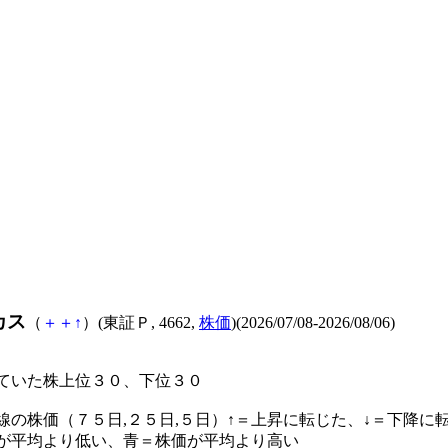
カス
（
＋
＋
↑
）(東証Ｐ, 4662,
株価
)(2026/07/08-2026/08/06)
ていた株上位３０、下位３０
線の株価（７５日,２５日,５日）↑＝上昇に転じた、↓＝下降に
が平均より低い、青＝株価が平均より高い