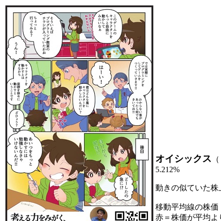
オイシックス
（
5.212%
動きの似ていた株
移動平均線の株価
赤＝株価が平均よ