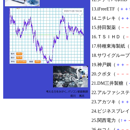
13.iFreeETF（
＋
＋
14.ニチレキ（
＋
＋
15.持田製薬（
－
－
16.ＴＳＩＨＤ（
－
17.特種東海製紙（
18.サワイグループ
19.神戸鋼（
＋
＋
－
20.クボタ（
－
－
－
21.DM三井製糖（
22.アルファシス
23.アカツキ（
＋
＋
24.ビジネスブレ
25.関西電力（
↑
＋
26.セコム（
＋
－
－