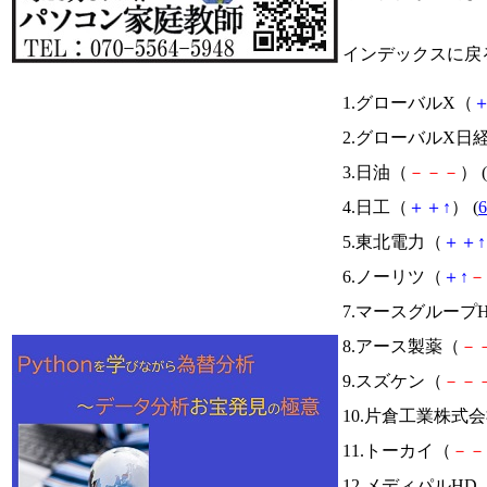
インデックスに戻
1.グローバルX（
2.グローバルX日
3.日油（
－
－
－
） (
4.日工（
＋
＋
↑
） (
6
5.東北電力（
＋
＋
↑
6.ノーリツ（
＋
↑
－
7.マースグループ
8.アース製薬（
－
9.スズケン（
－
－
10.片倉工業株式
11.トーカイ（
－
－
12.メディパルHD