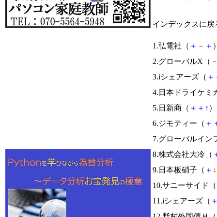
インデックスに戻
1.弘電社（
＋
－
＋
）
2.グローバルX（
3.iシェアーズ（
＋
4.日本ドライケミ
5.日新商（
＋
＋
↑
） 
6.ジモティー（
＋
7.グローバルイン
8.株式会社大冷（
9.日本板硝子（
＋
↓
10.サニーサイド（
11.iシェアーズ（
12.野村外国債Ｈ（