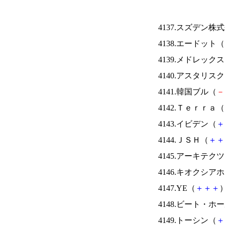
4137.スズデン株
4138.エードット（
4139.メドレック
4140.アスタリス
4141.韓国ブル（
－
4142.Ｔｅｒｒａ（
4143.イビデン（
＋
4144.ＪＳＨ（
＋
＋
4145.アーキテク
4146.キオクシ
4147.YE（
＋
＋
＋
）
4148.ビート・
4149.トーシン（
＋