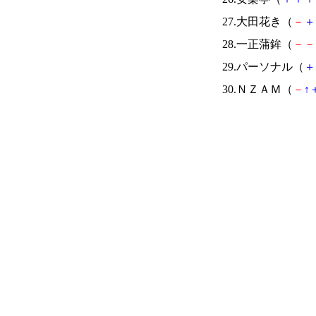
27.大田花き（
－
＋
28.一正蒲鉾（
－
－
29.パーソナル（
＋
30.ＮＺＡＭ（
－
↑