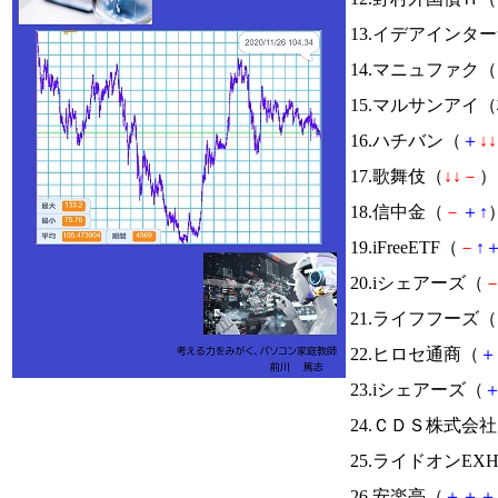
13.イデアインタ
14.マニュファク（
15.マルサンアイ
16.ハチバン（
＋
↓
↓
17.歌舞伎（
↓
↓
－
） 
18.信中金（
－
＋
↑
）
19.iFreeETF（
－
↑
20.iシェアーズ（
21.ライフフーズ（
22.ヒロセ通商（
＋
23.iシェアーズ（
24.ＣＤＳ株式会
25.ライドオンEX
26.安楽亭（
＋
＋
＋