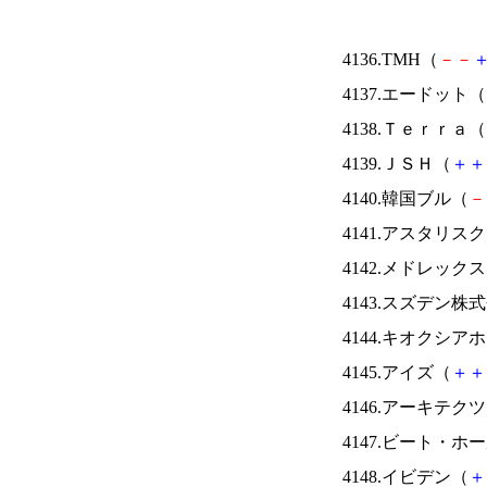
4136.TMH（
－
－
4137.エードット（
4138.Ｔｅｒｒａ（
4139.ＪＳＨ（
＋
＋
4140.韓国ブル（
－
4141.アスタリス
4142.メドレック
4143.スズデン株
4144.キオクシ
4145.アイズ（
＋
＋
4146.アーキテク
4147.ビート・
4148.イビデン（
＋