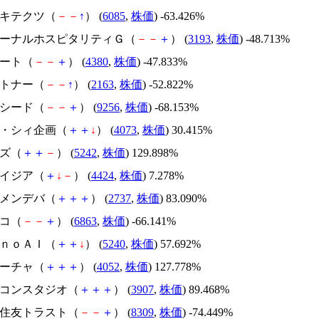
アーキテクツ（
－
－
↑
） (
6085
,
株価
) -63.426%
エターナルホスピタリティＧ（
－
－
＋
） (
3193
,
株価
) -48.713%
Ｍマート（
－
－
＋
） (
4380
,
株価
) -47.833%
アルトナー（
－
－
↑
） (
2163
,
株価
) -52.822%
サクシード（
－
－
＋
） (
9256
,
株価
) -68.153%
ジィ・シィ企画（
＋
＋
↓
） (
4073
,
株価
) 30.415%
イズ（
＋
＋
－
） (
5242
,
株価
) 129.898%
アメイジア（
＋
↓
－
） (
4424
,
株価
) 7.278%
トーメンデバ（
＋
＋
＋
） (
2737
,
株価
) 83.090%
レコ（
－
－
＋
） (
6863
,
株価
) -66.141%
ｍｏｎｏＡＩ（
＋
＋
↓
） (
5240
,
株価
) 57.692%
フィーチャ（
＋
＋
＋
） (
4052
,
株価
) 127.778%
シリコンスタジオ（
＋
＋
＋
） (
3907
,
株価
) 89.468%
三井住友トラスト（
－
－
＋
） (
8309
,
株価
) -74.449%