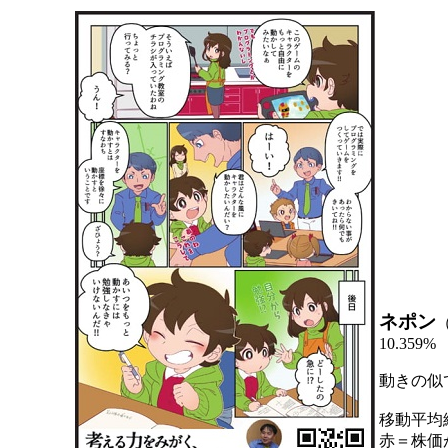
ネポン
10.359%
動きの似
移動平均
赤＝株価