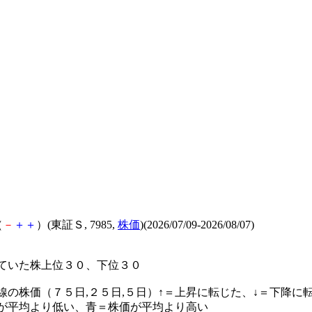
（
－
＋
＋
）(東証Ｓ, 7985,
株価
)(2026/07/09-2026/08/07)
ていた株上位３０、下位３０
線の株価（７５日,２５日,５日）↑＝上昇に転じた、↓＝下降に
が平均より低い、青＝株価が平均より高い