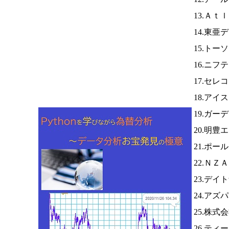
13.Ａｔ
14.東
15.トー
16.ニ
17.セ
18.アイ
19.ガー
20.明豊
21.ポ
22.ＮＺ
23.デイ
24.アズ
25.株式
26.テ