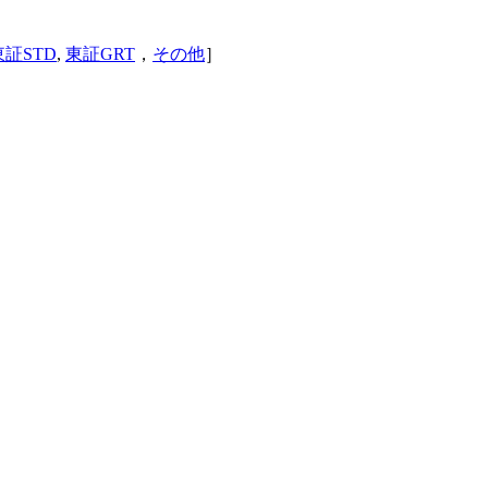
東証STD
,
東証GRT
，
その他
］