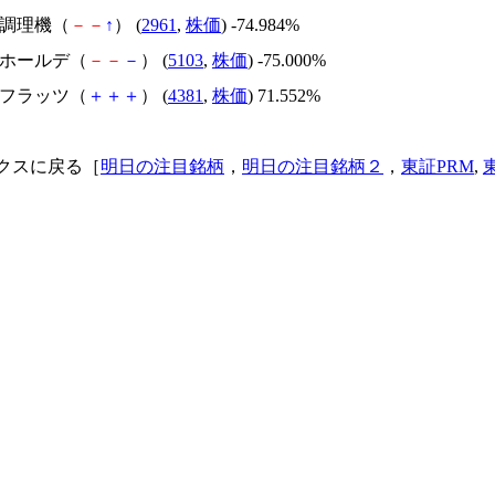
日本調理機（
－
－
↑
） (
2961
,
株価
) -74.984%
昭和ホールデ（
－
－
－
） (
5103
,
株価
) -75.000%
ビーフラッツ（
＋
＋
＋
） (
4381
,
株価
) 71.552%
クスに戻る［
明日の注目銘柄
，
明日の注目銘柄２
，
東証PRM
,