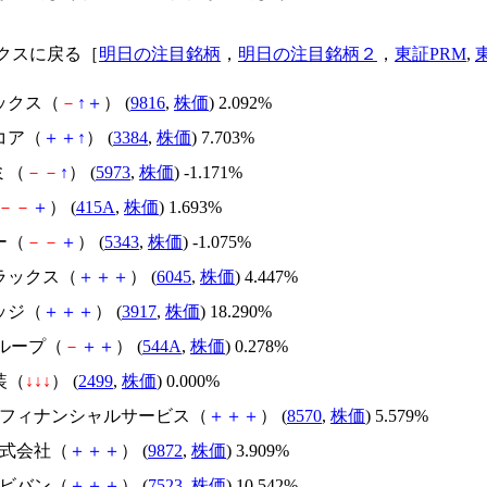
クスに戻る［
明日の注目銘柄
，
明日の注目銘柄２
，
東証PRM
,
ックス（
－
↑
＋
） (
9816
,
株価
) 2.092%
コア（
＋
＋
↑
） (
3384
,
株価
) 7.703%
ミ（
－
－
↑
） (
5973
,
株価
) -1.171%
－
－
＋
） (
415A
,
株価
) 1.693%
ー（
－
－
＋
） (
5343
,
株価
) -1.075%
トラックス（
＋
＋
＋
） (
6045
,
株価
) 4.447%
ッジ（
＋
＋
＋
） (
3917
,
株価
) 18.290%
グループ（
－
＋
＋
） (
544A
,
株価
) 0.278%
装（
↓
↓
↓
） (
2499
,
株価
) 0.000%
オンフィナンシャルサービス（
＋
＋
＋
） (
8570
,
株価
) 5.579%
株式会社（
＋
＋
＋
） (
9872
,
株価
) 3.909%
ルビバン（
＋
＋
＋
） (
7523
,
株価
) 10.542%