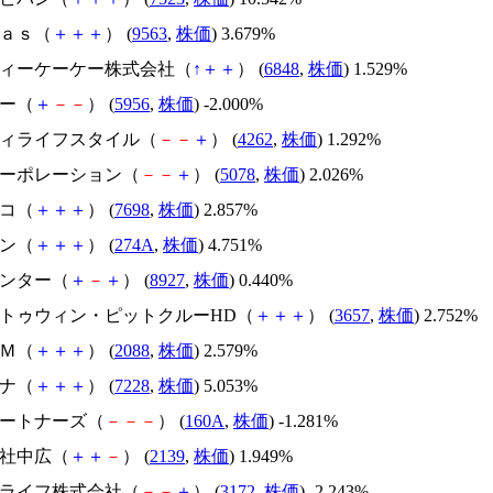
ｌａｓ（
＋
＋
＋
） (
9563
,
株価
) 3.679%
亜ディーケーケー株式会社（
↑
＋
＋
） (
6848
,
株価
) 1.529%
ソー（
＋
－
－
） (
5956
,
株価
) -2.000%
フティライフスタイル（
－
－
＋
） (
4262
,
株価
) 1.292%
レコーポレーション（
－
－
＋
） (
5078
,
株価
) 2.026%
スコ（
＋
＋
＋
） (
7698
,
株価
) 2.857%
デン（
＋
＋
＋
） (
274A
,
株価
) 4.751%
エンター（
＋
－
＋
） (
8927
,
株価
) 0.440%
ールトゥウィン・ピットクルーHD（
＋
＋
＋
） (
3657
,
株価
) 2.752%
ＡＭ（
＋
＋
＋
） (
2088
,
株価
) 2.579%
トナ（
＋
＋
＋
） (
7228
,
株価
) 5.053%
パートナーズ（
－
－
－
） (
160A
,
株価
) -1.281%
会社中広（
＋
＋
－
） (
2139
,
株価
) 1.949%
ィーライフ株式会社（
－
－
＋
） (
3172
,
株価
) -2.243%