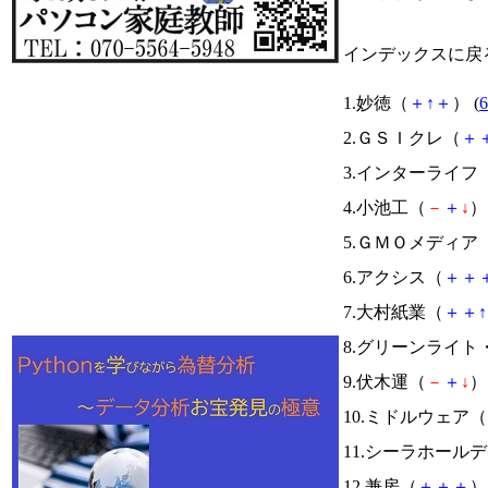
インデックスに戻
1.妙徳（
＋
↑
＋
） (
6
2.ＧＳＩクレ（
＋
3.インターライフ
4.小池工（
－
＋
↓
） 
5.ＧＭＯメディア
6.アクシス（
＋
＋
7.大村紙業（
＋
＋
↑
8.グリーンライ
9.伏木運（
－
＋
↓
） 
10.ミドルウェア（
11.シーラホール
12.兼房（
＋
＋
＋
） 