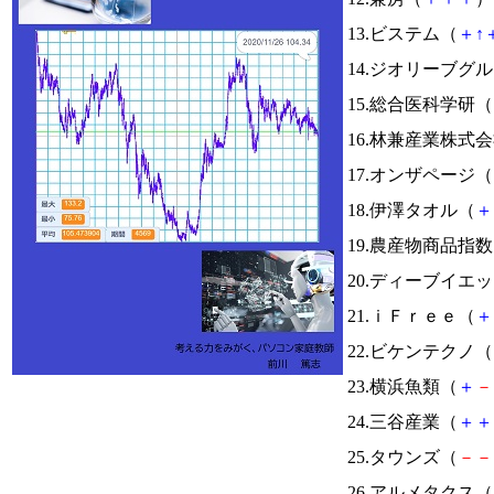
13.ビステム（
＋
↑
14.ジオリーブグ
15.総合医科学研（
16.林兼産業株式
17.オンザページ（
18.伊澤タオル（
＋
19.農産物商品指
20.ディーブイエ
21.ｉＦｒｅｅ（
＋
22.ビケンテクノ（
23.横浜魚類（
＋
－
24.三谷産業（
＋
＋
25.タウンズ（
－
－
26.アルメタクス（