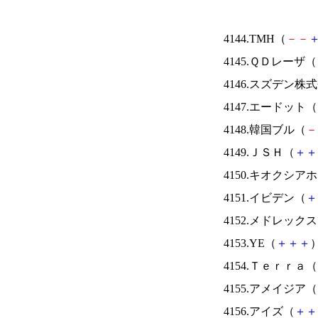
4144.TMH（
－
－
4145.ＱＤレーザ（
4146.スズデン株
4147.エードット（
4148.韓国ブル（
－
4149.ＪＳＨ（
＋
＋
4150.キオクシ
4151.イビデン（
＋
4152.メドレック
4153.YE（
＋
＋
＋
）
4154.Ｔｅｒｒａ（
4155.アメイジア（
4156.アイズ（
＋
＋