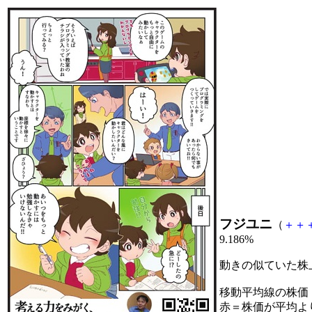
フジユニ
（
＋
＋
9.186%
動きの似ていた株
移動平均線の株価
赤＝株価が平均よ