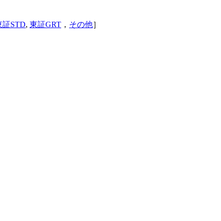
東証STD
,
東証GRT
，
その他
］