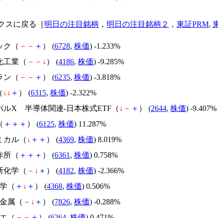
クスに戻る［
明日の注目銘柄
，
明日の注目銘柄２
，
東証PRM
,
ック（
－
－
＋
） (
6728
,
株価
) -1.233%
化工業（
－
－
↓
） (
4186
,
株価
) -9.285%
ラン（
－
－
＋
） (
6235
,
株価
) -3.818%
（
↓
↓
＋
） (
6315
,
株価
) -2.322%
バルX 半導体関連-日本株式ETF（
↓
－
＋
） (
2644
,
株価
) -9.407%
（
＋
＋
＋
） (
6125
,
株価
) 11.287%
ミカル（
↓
＋
＋
） (
4369
,
株価
) 8.019%
作所（
＋
＋
＋
） (
6361
,
株価
) 0.758%
斯化学（
－
↓
＋
） (
4182
,
株価
) -2.366%
化学（
＋
↓
＋
） (
4368
,
株価
) 0.506%
ヤ金属（
－
↓
＋
） (
7826
,
株価
) -0.288%
マエ（
－
－
＋
） (
6264
,
株価
) 0.471%