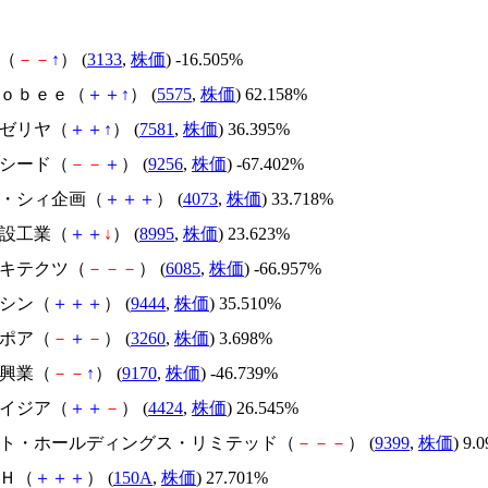
帆（
－
－
↑
） (
3133
,
株価
) -16.505%
Ｇｌｏｂｅｅ（
＋
＋
↑
） (
5575
,
株価
) 62.158%
サイゼリヤ（
＋
＋
↑
） (
7581
,
株価
) 36.395%
サクシード（
－
－
＋
） (
9256
,
株価
) -67.402%
ジィ・シィ企画（
＋
＋
＋
） (
4073
,
株価
) 33.718%
誠建設工業（
＋
＋
↓
） (
8995
,
株価
) 23.623%
アーキテクツ（
－
－
－
） (
6085
,
株価
) -66.957%
トーシン（
＋
＋
＋
） (
9444
,
株価
) 35.510%
エスポア（
－
＋
－
） (
3260
,
株価
) 3.698%
成友興業（
－
－
↑
） (
9170
,
株価
) -46.739%
アメイジア（
＋
＋
－
） (
4424
,
株価
) 26.545%
.ビート・ホールディングス・リミテッド（
－
－
－
） (
9399
,
株価
) 9.
ＳＨ（
＋
＋
＋
） (
150A
,
株価
) 27.701%