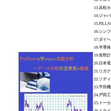
13.浜松
14.ジ
15.PILL
16.シ
17.ダイ
18.半導
19.長野
20.日本
21.リ
22.ソデ
23.平田
24.戸田
25.トー
26.ミ