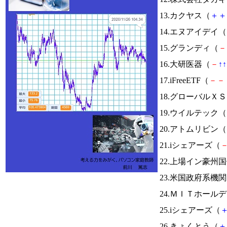
13.カクヤス（
＋
＋
14.エヌアイデイ（
15.グランディ（
－
16.大研医器（
－
↑
↑
17.iFreeETF（
－
－
18.グローバル
19.ウイルテック（
20.アトムリビン（
21.iシェアーズ（
22.上場イン豪州
23.米国政府系
24.ＭＩＴホール
25.iシェアーズ（
26.きょくとう（
＋