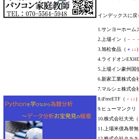
インデックスに戻
1.サンヨーホーム
2.上場イン（
－
－
3.旭松食品（
＋
↓
↓
）
4.ライドオンEXH
5.上場イン豪州国
6.新家工業株式会
7.マルシェ株式会
8.iFreeETF（
－
↓
↓
）
9.ヒューマンクリ
10.株式会社大光（
11.上場米債為替
12.株式会社タカ