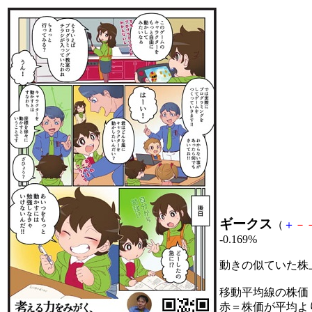
ギークス
（
＋
－
-0.169%
動きの似ていた株
移動平均線の株価
赤＝株価が平均よ