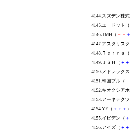
4144.スズデン株
4145.エードット（
4146.TMH（
－
－
4147.アスタリス
4148.Ｔｅｒｒａ（
4149.ＪＳＨ（
＋
＋
4150.メドレック
4151.韓国ブル（
－
4152.キオクシ
4153.アーキテク
4154.YE（
＋
＋
＋
）
4155.イビデン（
＋
4156.アイズ（
＋
＋