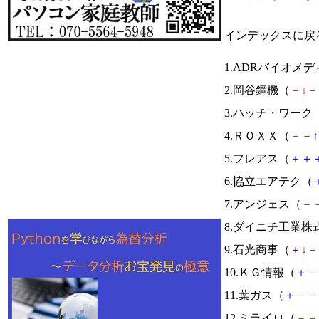
インデックスに戻
1.ADRバイオメ
2.岡谷鋼機（
－
↓
－
3.ハッチ・ワーク
4.ＲＯＸＸ（
－
－
↑
5.フレアス（
＋
＋
6.協立エアテク（
7.アンジェス（
－
8.ダイニチ工業株
9.石光商事（
＋
↓
－
10.ＫＧ情報（
＋
－
11.葉ガス（
＋
－
－
12.ミライロ（
－
－