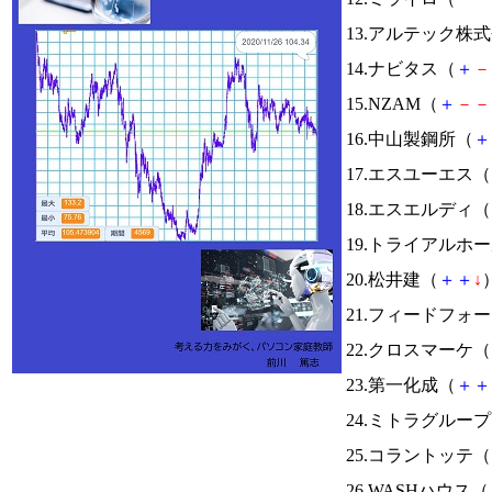
13.アルテック株
14.ナビタス（
＋
－
15.NZAM（
＋
－
－
16.中山製鋼所（
＋
17.エスユーエス（
18.エスエルディ（
19.トライアルホ
20.松井建（
＋
＋
↓
）
21.フィードフォ
22.クロスマーケ（
23.第一化成（
＋
＋
24.ミトラグルー
25.コラントッテ（
26.WASHハウス（