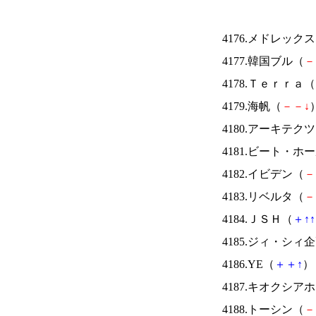
4176.メドレック
4177.韓国ブル（
－
4178.Ｔｅｒｒａ（
4179.海帆（
－
－
↓
）
4180.アーキテク
4181.ビート・
4182.イビデン（
－
4183.リベルタ（
－
4184.ＪＳＨ（
＋
↑
↑
4185.ジィ・シィ
4186.YE（
＋
＋
↑
） 
4187.キオクシ
4188.トーシン（
－