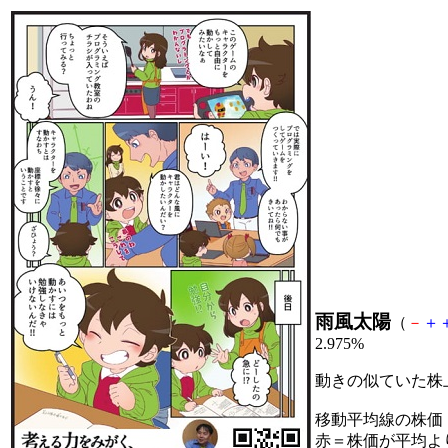
雨風太陽
（
－
＋
2.975%
動きの似ていた株
移動平均線の株価
赤＝株価が平均よ