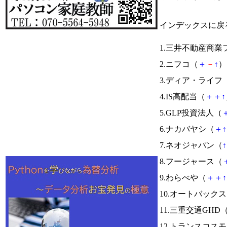
インデックスに戻
1.三井不動産商
2.ニフコ（
＋
－
↑
） 
3.ディア・ライフ
4.IS高配当（
＋
＋
↑
5.GLP投資法人（
6.ナカバヤシ（
＋
↑
7.ネオジャパン（
↑
8.フージャース（
9.わらべや（
＋
＋
↑
10.オートバック
11.三重交通GHD
12.トランスコス