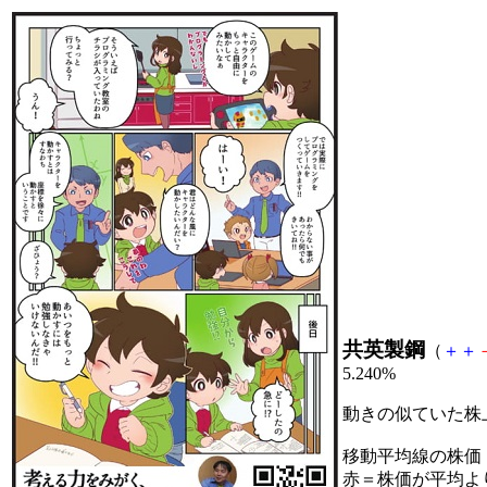
共英製鋼
（
＋
＋
5.240%
動きの似ていた株
移動平均線の株価
赤＝株価が平均よ