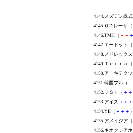
4144.スズデン株
4145.ＱＤレーザ（
4146.TMH（
－
－
4147.エードット（
4148.メドレック
4149.Ｔｅｒｒａ（
4150.アーキテク
4151.韓国ブル（
－
4152.ＪＳＨ（
＋
＋
4153.アイズ（
＋
＋
4154.YE（
＋
＋
＋
）
4155.アメイジア（
4156.キオクシ