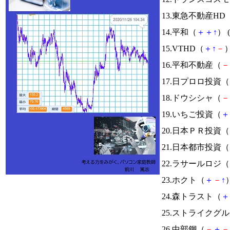
13.東急不動産HD
14.平和（
＋
＋
↑
） (
15.VTHD（
＋
↑
－
）
16.平和不動産（
－
17.日プロロ投資（
18.ドウシシャ（
－
19.いちご投資（
＋
20.日本ＰＲ投資（
21.日本都市投資（
22.ラサールロジ（
23.ホクト（
＋
－
↑
）
24.森トラスト（
＋
25.ストライクグ
26.中部鋼（
－
＋
－