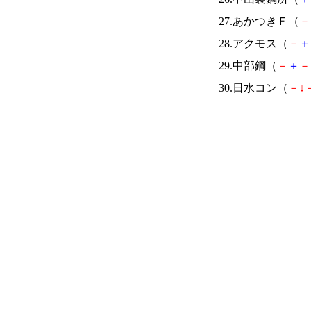
27.あかつきＦ（
－
28.アクモス（
－
＋
29.中部鋼（
－
＋
－
30.日水コン（
－
↓