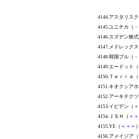
4144.アスタリス
4145.ユニチカ（
－
4146.スズデン株
4147.メドレック
4148.韓国ブル（
－
4149.エードット（
4150.Ｔｅｒｒａ（
4151.キオクシ
4152.アーキテク
4153.イビデン（
＋
4154.ＪＳＨ（
＋
＋
4155.YE（
＋
＋
＋
）
4156.アメイジア（