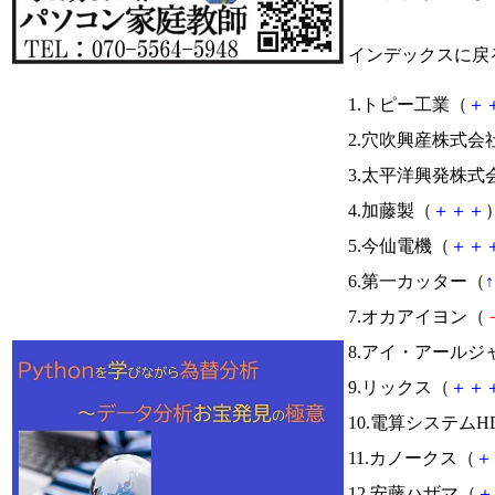
インデックスに戻
1.トピー工業（
＋
2.穴吹興産株式会
3.太平洋興発株式
4.加藤製（
＋
＋
＋
）
5.今仙電機（
＋
＋
6.第一カッター（
↑
7.オカアイヨン（
8.アイ・アール
9.リックス（
＋
＋
10.電算システムH
11.カノークス（
＋
12.安藤ハザマ（
＋