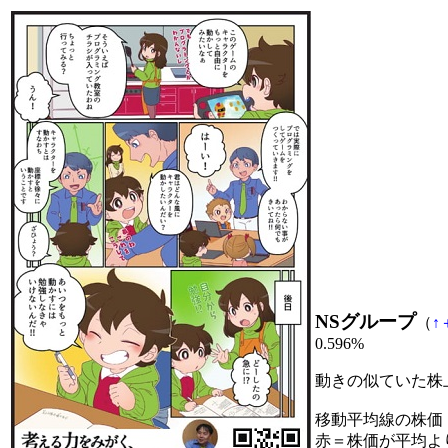
NSグループ
（
↑
0.596%
動きの似ていた株
移動平均線の株価
赤＝株価が平均よ