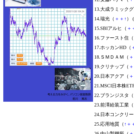
13.大成ラミック
14.瑞光（
＋
＋
↑
） (
15.SBIアルヒ（
＋
16.ファースト住（
17.ホッカンHD（
18.ＳＭＤＡＭ（
＋
19.クリナップ（
＋
20.日本アクア（
＋
21.MSCI日本株ET
22.ブランジスタ（
23.前澤給装工業（
24.日本コンクリ
25.応用地質（
↑
＋
26.中山製鋼所（
＋