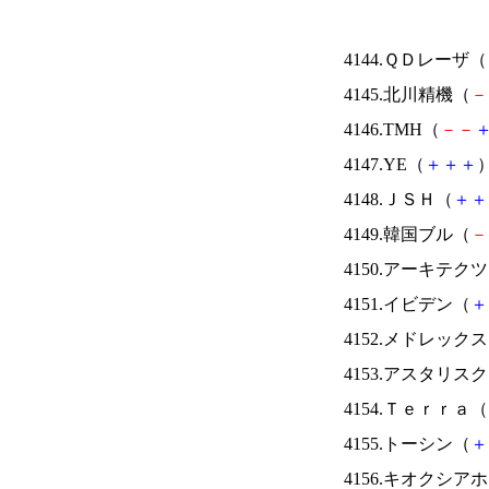
4144.ＱＤレーザ（
4145.北川精機（
－
4146.TMH（
－
－
4147.YE（
＋
＋
＋
）
4148.ＪＳＨ（
＋
＋
4149.韓国ブル（
－
4150.アーキテク
4151.イビデン（
＋
4152.メドレック
4153.アスタリス
4154.Ｔｅｒｒａ（
4155.トーシン（
＋
4156.キオクシ