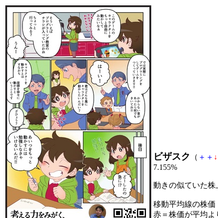
ビザスク
（
＋
＋
↓
7.155%
動きの似ていた株
移動平均線の株価
赤＝株価が平均よ