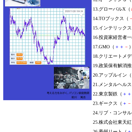
13.グローバルX（
14.TOブックス（
15.インテリック
16.投資家経営者一
17.GMO（
＋
＋
－
）
18.クリエートメ
19.政策保有解消推
20.アップルイン（
21.メンタルヘル
22.東京製鉄（
＋
＋
23.ギークス（
＋
－
24.リブ・コンサ
25.株式会社東天
26.豪州リート（
＋