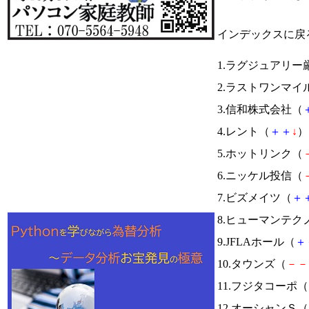
インデックスに戻
1.ラグジュアリー
2.ラストワンマイ
3.信和株式会社（
4.レント（
＋
＋
↓
） 
5.ホットリンク（
6.ニッケル投信（
7.ビズメイツ（
＋
8.ヒューマンテク
9.JFLAホール（
＋
10.タウンズ（
－
－
11.フジタコーポ（
12.オーシャンＳ（