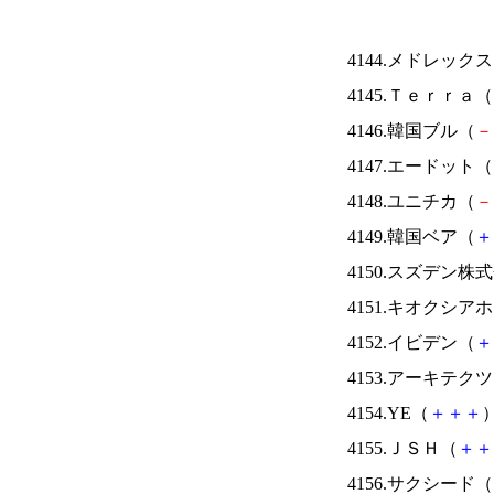
4144.メドレック
4145.Ｔｅｒｒａ（
4146.韓国ブル（
－
4147.エードット（
4148.ユニチカ（
－
4149.韓国ベア（
＋
4150.スズデン株
4151.キオクシ
4152.イビデン（
＋
4153.アーキテク
4154.YE（
＋
＋
＋
）
4155.ＪＳＨ（
＋
＋
4156.サクシード（