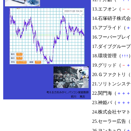
13.エフオン（
－
－
14.石塚硝子株式
15.アプライド（
＋
16.フーバーブレ
17.ダイブグルー
18.環境管理（
↑
↑
↑
）
19.グリッド（
－
＋
20.Ｇファクトリ（
21.ソリトンシス
22.関門海（
＋
＋
＋
23.神姫バ（
＋
＋
＋
24.株式会社ヤマ
25.セーラー広告（
26.ヨンキュウ（
＋