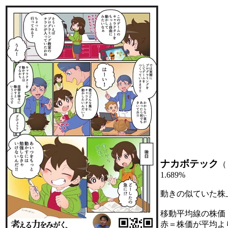
ナカボテック
（
1.689%
動きの似ていた株
移動平均線の株価
赤＝株価が平均よ