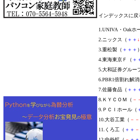
インデックスに戻
1.UNIVA・Oa
2.ニックス（
＋
＋
↓
3.重松製（
＋
＋
＋
）
4.東海東京Ｆ（
＋
5.大和証券グルー
6.PBR1倍割れ解
7.佐藤食品（
＋
＋
8.ＫＹＣＯＭ（
－
9.ＰＣＩホール（
10.大谷工業（
－
－
11.くろ工（
＋
＋
－
12.中外鉱（
－
＋
＋