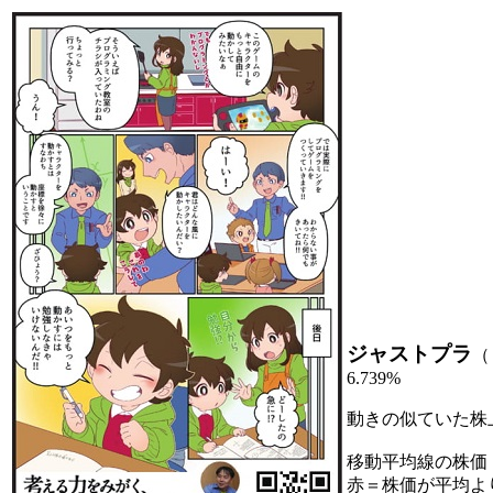
ジャストプラ
（
6.739%
動きの似ていた株
移動平均線の株価
赤＝株価が平均よ