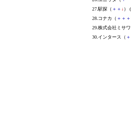
27.駅探（
＋
＋
↓
） (
28.コナカ（
＋
＋
＋
29.株式会社ミサ
30.インタース（
＋