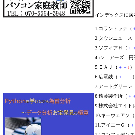
インデックスに戻
1.コラントッテ（
2.タウンニュース
3.ソフィアＨ（
＋
4.iシェアーズ 
5.ＥＡＪ（
＋
＋
↓
） 
6.広電鉄（
＋
－
－
）
7.アートグリーン
8.遠藤製作所（
＋
9.株式会社エイト
10.キーウェアソ（
11.アイエーＧ（
＋
12.コンフィデン