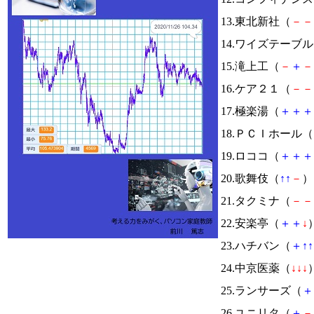
13.東北新社（
－
－
14.ワイズテーブ
15.滝上工（
－
＋
－
16.ケア２１（
－
－
17.極楽湯（
＋
＋
＋
18.ＰＣＩホール（
19.ロココ（
＋
＋
＋
20.歌舞伎（
↑
↑
－
） 
21.タクミナ（
－
－
22.安楽亭（
＋
＋
↓
）
23.ハチバン（
＋
↑
↑
24.中京医薬（
↓
↓
↓
）
25.ランサーズ（
＋
26.ユニリタ（
＋
－