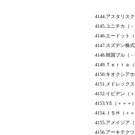
4144.アスタリス
4145.ユニチカ（
－
4146.エードット（
4147.スズデン株
4148.韓国ブル（
－
4149.Ｔｅｒｒａ（
4150.キオクシ
4151.メドレック
4152.イビデン（
＋
4153.YE（
＋
＋
＋
）
4154.ＪＳＨ（
＋
＋
4155.アメイジア（
4156.アーキテク