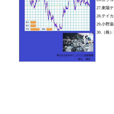
27.東陽
28.テイ
29.小野
30.（