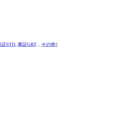
東証STD
,
東証GRT
，
その他
］