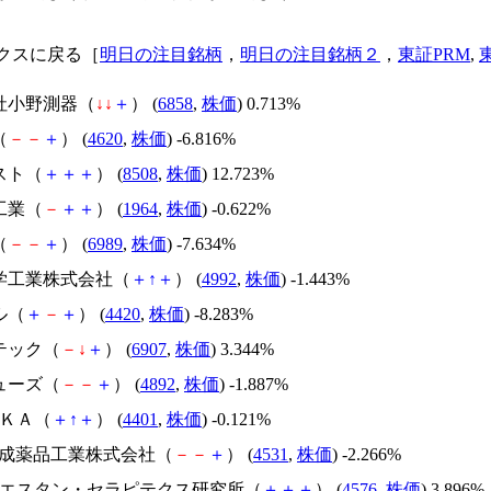
クスに戻る［
明日の注目銘柄
，
明日の注目銘柄２
，
東証PRM
,
会社小野測器（
↓
↓
＋
） (
6858
,
株価
) 0.713%
（
－
－
＋
） (
4620
,
株価
) -6.816%
スト（
＋
＋
＋
） (
8508
,
株価
) 12.723%
工業（
－
＋
＋
） (
1964
,
株価
) -0.622%
（
－
－
＋
） (
6989
,
株価
) -7.634%
化学工業株式会社（
＋
↑
＋
） (
4992
,
株価
) -1.443%
ル（
＋
－
＋
） (
4420
,
株価
) -8.283%
テック（
－
↓
＋
） (
6907
,
株価
) 3.344%
ューズ（
－
－
＋
） (
4892
,
株価
) -1.887%
ＥＫＡ（
＋
↑
＋
） (
4401
,
株価
) -0.121%
機合成薬品工業株式会社（
－
－
＋
） (
4531
,
株価
) -2.266%
・ウエスタン・セラピテクス研究所（
＋
＋
＋
） (
4576
,
株価
) 3.896%