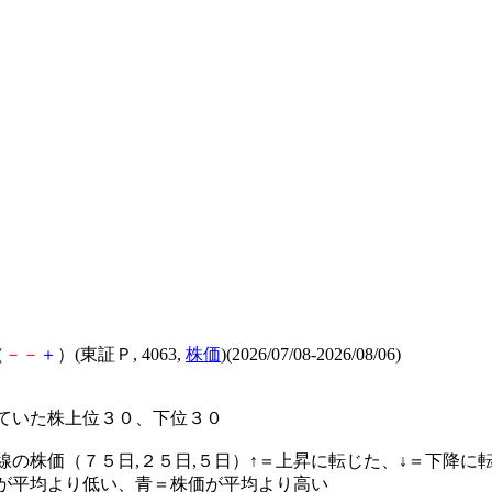
（
－
－
＋
）(東証Ｐ, 4063,
株価
)(2026/07/08-2026/08/06)
ていた株上位３０、下位３０
線の株価（７５日,２５日,５日）↑＝上昇に転じた、↓＝下降に
が平均より低い、青＝株価が平均より高い