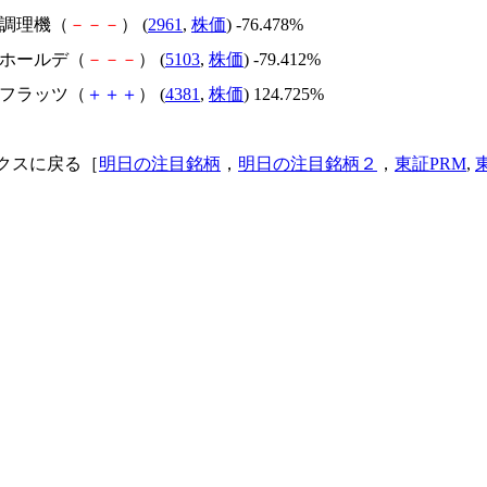
日本調理機（
－
－
－
） (
2961
,
株価
) -76.478%
昭和ホールデ（
－
－
－
） (
5103
,
株価
) -79.412%
ビーフラッツ（
＋
＋
＋
） (
4381
,
株価
) 124.725%
クスに戻る［
明日の注目銘柄
，
明日の注目銘柄２
，
東証PRM
,