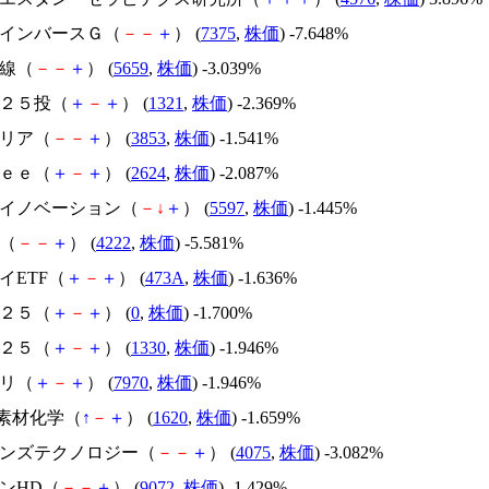
ファインバースＧ（
－
－
＋
） (
7375
,
株価
) -7.648%
精線（
－
－
＋
） (
5659
,
株価
) -3.039%
２２５投（
＋
－
＋
） (
1321
,
株価
) -2.369%
テリア（
－
－
＋
） (
3853
,
株価
) -1.541%
ｒｅｅ（
＋
－
＋
） (
2624
,
株価
) -2.087%
ルーイノベーション（
－
↓
＋
） (
5597
,
株価
) -1.445%
化（
－
－
＋
） (
4222
,
株価
) -5.581%
セイETF（
＋
－
＋
） (
473A
,
株価
) -1.636%
２２５（
＋
－
＋
） (
0
,
株価
) -1.700%
２２５（
＋
－
＋
） (
1330
,
株価
) -1.946%
ポリ（
＋
－
＋
） (
7970
,
株価
) -1.946%
XT素材化学（
↑
－
＋
） (
1620
,
株価
) -1.659%
レインズテクノロジー（
－
－
＋
） (
4075
,
株価
) -3.082%
コンHD（
－
－
＋
） (
9072
,
株価
) -1.429%