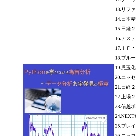
13.リ
14.日本
15.日経
16.アス
17.ｉＦ
18.ブ
19.児玉
20.ニッ
21.日経
22.上場
23.信越
24.NE
25.ブ
26.ニッ