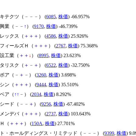
アーキテクツ（
－
－
－
） (
6085
,
株価
) -66.957%
成友興業（
－
－
↑
） (
9170
,
株価
) -46.739%
メドレックス（
＋
＋
＋
） (
4586
,
株価
) 25.926%
円谷フィールズＨ（
＋
＋
＋
） (
2767
,
株価
) 75.368%
誠建設工業（
＋
＋
↓
） (
8995
,
株価
) 23.623%
アスタリスク（
＋
－
＋
） (
6522
,
株価
) -32.750%
エスポア（
－
＋
－
） (
3260
,
株価
) 3.698%
トーシン（
＋
＋
＋
） (
9444
,
株価
) 35.510%
韓国ベア（
↑
↑
－
） (
2034
,
株価
) 8.292%
サクシード（
－
－
＋
） (
9256
,
株価
) -67.402%
トーメンデバ（
＋
＋
＋
） (
2737
,
株価
) 103.643%
ＳＨ（
＋
＋
＋
） (
150A
,
株価
) 27.701%
.ビート・ホールディングス・リミテッド（
－
－
－
） (
9399
,
株価
) 9.