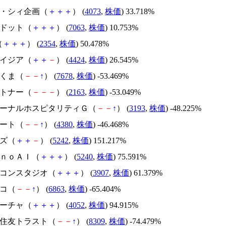
ジィ・シィ企画（
＋
＋
＋
） (
4073
,
株価
) 33.718%
エードット（
＋
＋
＋
） (
7063
,
株価
) 10.753%
（
＋
＋
＋
） (
2354
,
株価
) 50.478%
アメイジア（
＋
＋
－
） (
4424
,
株価
) 26.545%
かさくま（
－
－
↑
） (
7678
,
株価
) -53.469%
アルトナー（
－
－
－
） (
2163
,
株価
) -53.049%
エターナルホスピタリティＧ（
－
－
↑
） (
3193
,
株価
) -48.225%
Ｍマート（
－
－
↑
） (
4380
,
株価
) -46.468%
イズ（
＋
＋
－
） (
5242
,
株価
) 151.217%
ｍｏｎｏＡＩ（
＋
＋
＋
） (
5240
,
株価
) 75.591%
シリコンスタジオ（
＋
＋
＋
） (
3907
,
株価
) 61.379%
レコ（
－
－
↑
） (
6863
,
株価
) -65.404%
フィーチャ（
＋
＋
＋
） (
4052
,
株価
) 94.915%
三井住友トラスト（
－
－
↑
） (
8309
,
株価
) -74.479%