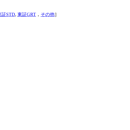
東証STD
,
東証GRT
，
その他
］