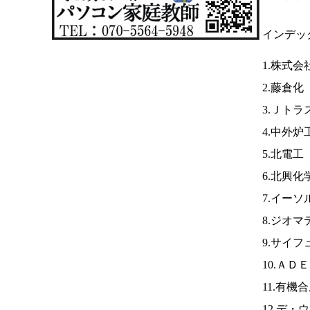
インデッ
1.株式
2.藤倉化
3.Ｊトラ
4.中外炉
5.北電工
6.北興
7.イーソ
8.ジオマ
9.サイフ
10.ＡＤ
11.有
12.デ