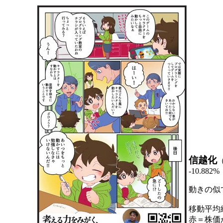
信越化
-10.882%
動きの似
移動平均
赤＝株価