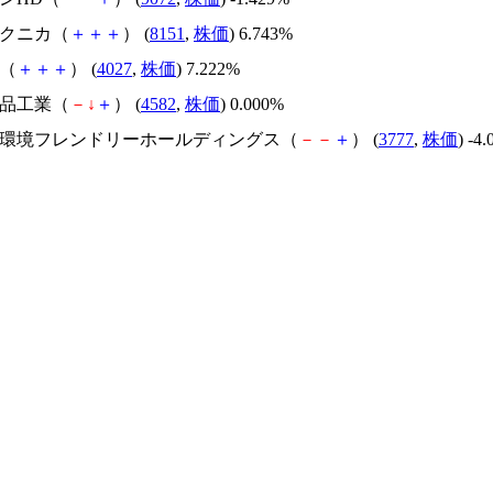
テクニカ（
＋
＋
＋
） (
8151
,
株価
) 6.743%
カ（
＋
＋
＋
） (
4027
,
株価
) 7.222%
薬品工業（
－
↓
＋
） (
4582
,
株価
) 0.000%
株）環境フレンドリーホールディングス（
－
－
＋
） (
3777
,
株価
) -4