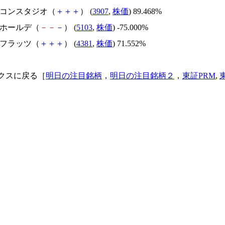
シリコンスタジオ（
＋
＋
＋
） (
3907
,
株価
) 89.468%
昭和ホールデ（
－
－
－
） (
5103
,
株価
) -75.000%
ビーフラッツ（
＋
＋
＋
） (
4381
,
株価
) 71.552%
クスに戻る［
明日の注目銘柄
，
明日の注目銘柄２
，
東証PRM
,