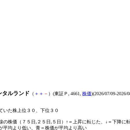
ンタルランド
（
＋
＋
－
）(東証Ｐ, 4661,
株価
)(2026/07/09-2026/0
ていた株上位３０、下位３０
線の株価（７５日,２５日,５日）↑＝上昇に転じた、↓＝下降に
が平均より低い、青＝株価が平均より高い