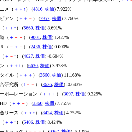
アニメ（
＋
＋
↑
） (
4816
,
株価
) 7.922%
コピアン（
＋
＋
－
） (
7957
,
株価
) 7.760%
線（
＋
＋
↑
） (
5660
,
株価
) 8.691%
鉄道（
＋
－
－
） (
9001
,
株価
) 1.427%
ＰＲ（
－
＋
－
） (
2436
,
株価
) 0.000%
コ（
＋
－
↑
） (
4627
,
株価
) -0.684%
マン（
＋
＋
↑
） (
6630
,
株価
) 3.978%
スタイル（
＋
＋
＋
） (
3660
,
株価
) 11.168%
総合研究所（
↑
－
－
） (
3636
,
株価
) -0.643%
語コーポ―レーション（
＋
＋
＋
） (
3097
,
株価
) 9.325%
プHD（
＋
＋
－
） (
3360
,
株価
) 7.755%
総合リース（
＋
＋
↑
） (
8424
,
株価
) 4.752%
鋼（
＋
＋
↑
） (
5406
,
株価
) 8.424%
キードラッグ（
－
－
－
） (
9267
,
株価
) -5.125%