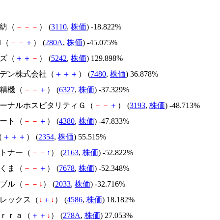
東紡（
－
－
－
） (
3110
,
株価
) -18.822%
H（
－
－
＋
） (
280A
,
株価
) -45.075%
イズ（
＋
＋
－
） (
5242
,
株価
) 129.898%
スズデン株式会社（
＋
＋
＋
） (
7480
,
株価
) 36.878%
北川精機（
－
－
＋
） (
6327
,
株価
) -37.329%
エターナルホスピタリティＧ（
－
－
＋
） (
3193
,
株価
) -48.713%
Ｍマート（
－
－
＋
） (
4380
,
株価
) -47.833%
（
＋
＋
＋
） (
2354
,
株価
) 55.515%
アルトナー（
－
－
↑
） (
2163
,
株価
) -52.822%
かさくま（
－
－
＋
） (
7678
,
株価
) -52.348%
韓国ブル（
－
－
↓
） (
2033
,
株価
) -32.716%
メドレックス（
↓
＋
↓
） (
4586
,
株価
) 18.182%
Ｔｅｒｒａ（
＋
＋
↓
） (
278A
,
株価
) 27.053%