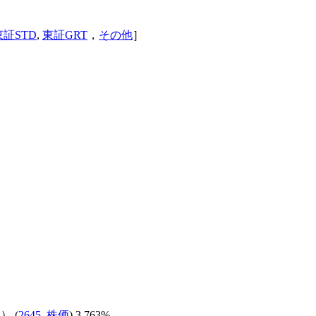
東証STD
,
東証GRT
，
その他
］
↓
） (
2645
,
株価
) 3.763%