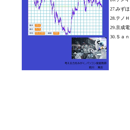
27.みず
28.テノ
29.京成
30.Ｓａ