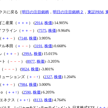
クスに戻る［
明日の注目銘柄
，
明日の注目銘柄２
，
東証PRM
,
たばこ産業（
＋
＋
＋
） (
2914
,
株価
) 14.905%
ライフライン（
＋
＋
－
） (
7575
,
株価
) 9.964%
（
＋
＋
－
） (
7148
,
株価
) 3.995%
イフル本田（
＋
－
－
） (
3191
,
株価
) 0.668%
ル（
＋
＋
－
） (
299A
,
株価
) 15.015%
ート（
－
－
－
） (
8977
,
株価
) -3.205%
D（
－
－
－
） (
9024
,
株価
) -3.801%
ソリューションズ（
＋
－
↑
） (
2327
,
株価
) 1.204%
（
＋
＋
－
） (
7984
,
株価
) 3.000%
Ｄｏ（
＋
＋
↑
） (
2590
,
株価
) 6.205%
忠エネクス（
＋
＋
↑
） (
8133
,
株価
) 4.764%
ローバルX レジャー&エンターテインメント-日本株式ETF（
＋
＋