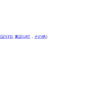
東証STD
,
東証GRT
，
その他
］