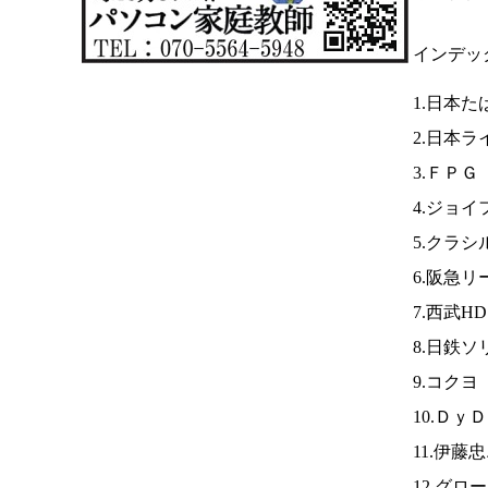
インデッ
1.日本
2.日本
3.ＦＰＧ
4.ジョ
5.クラシ
6.阪急リ
7.西武H
8.日鉄
9.コクヨ
10.Ｄｙ
11.伊藤
12.グ