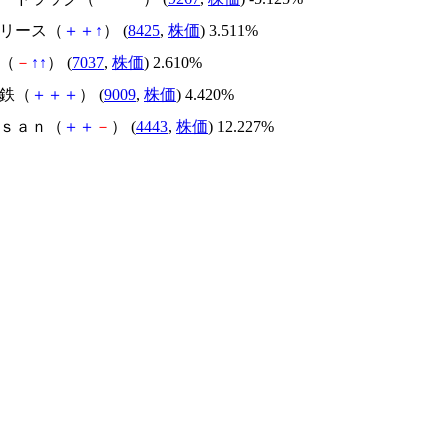
ほリース（
＋
＋
↑
） (
8425
,
株価
) 3.511%
Ｈ（
－
↑
↑
） (
7037
,
株価
) 2.610%
電鉄（
＋
＋
＋
） (
9009
,
株価
) 4.420%
ｎｓａｎ（
＋
＋
－
） (
4443
,
株価
) 12.227%