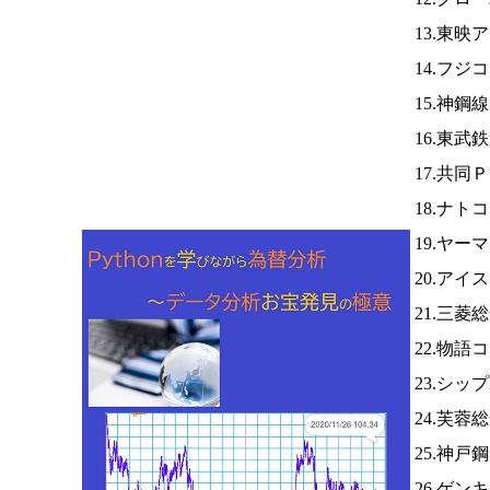
13.東映
14.フジ
15.神鋼
16.東武
17.共同
18.ナト
19.ヤー
20.アイ
21.三菱
22.物
23.シッ
24.芙蓉
25.神戸
26.ゲン