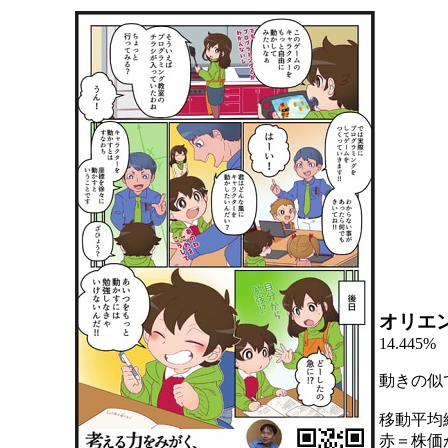
オリエ
14.445%
動きの似
移動平均
赤＝株価