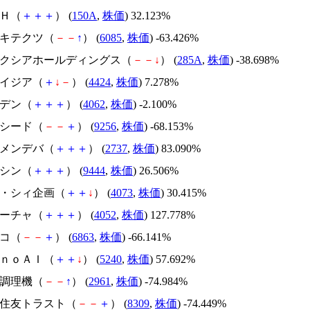
ＳＨ（
＋
＋
＋
） (
150A
,
株価
) 32.123%
アーキテクツ（
－
－
↑
） (
6085
,
株価
) -63.426%
キオクシアホールディングス（
－
－
↓
） (
285A
,
株価
) -38.698%
アメイジア（
＋
↓
－
） (
4424
,
株価
) 7.278%
イビデン（
＋
＋
＋
） (
4062
,
株価
) -2.100%
サクシード（
－
－
＋
） (
9256
,
株価
) -68.153%
トーメンデバ（
＋
＋
＋
） (
2737
,
株価
) 83.090%
トーシン（
＋
＋
＋
） (
9444
,
株価
) 26.506%
ジィ・シィ企画（
＋
＋
↓
） (
4073
,
株価
) 30.415%
フィーチャ（
＋
＋
＋
） (
4052
,
株価
) 127.778%
レコ（
－
－
＋
） (
6863
,
株価
) -66.141%
ｍｏｎｏＡＩ（
＋
＋
↓
） (
5240
,
株価
) 57.692%
日本調理機（
－
－
↑
） (
2961
,
株価
) -74.984%
三井住友トラスト（
－
－
＋
） (
8309
,
株価
) -74.449%