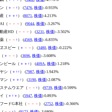
ワン（
＋
－
↑
） (
7476
,
株価
) -0.933%
物産（
＋
＋
↑
） (
8071
,
株価
) 4.213%
KAI（
－
－
－
） (
9044
,
株価
) -3.267%
不動産HD（
－
－
－
） (
3231
,
株価
) -3.502%
製薬（
－
－
↑
） (
4569
,
株価
) -6.835%
イヱスビー（
＋
－
－
） (
3480
,
株価
) -0.222%
ス（
＋
－
－
） (
3696
,
株価
) -3.608%
オンビール（
＋
＋
↑
） (
409A
,
株価
) 1.218%
バヤシ（
＋
↑
↑
） (
7987
,
株価
) 1.943%
トマン（
＋
＋
↑
） (
3190
,
株価
) 2.087%
本システムウエア（
－
－
↑
） (
9739
,
株価
) 0.599%
ナイ（
＋
↑
＋
） (
5947
,
株価
) 0.893%
オフードG本社（
－
－
－
） (
2752
,
株価
) -0.366%
汽（
－
－
↑
） (
9173
,
株価
) -3.680%