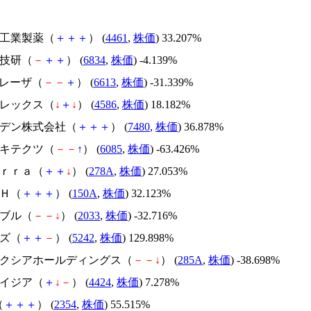
第一工業製薬（
＋
＋
＋
） (
4461
,
株価
) 33.207%
精工技研（
－
＋
＋
） (
6834
,
株価
) -4.139%
ＱＤレーザ（
－
－
＋
） (
6613
,
株価
) -31.339%
メドレックス（
↓
＋
↓
） (
4586
,
株価
) 18.182%
スズデン株式会社（
＋
＋
＋
） (
7480
,
株価
) 36.878%
アーキテクツ（
－
－
↑
） (
6085
,
株価
) -63.426%
Ｔｅｒｒａ（
＋
＋
↓
） (
278A
,
株価
) 27.053%
ＳＨ（
＋
＋
＋
） (
150A
,
株価
) 32.123%
韓国ブル（
－
－
↓
） (
2033
,
株価
) -32.716%
イズ（
＋
＋
－
） (
5242
,
株価
) 129.898%
キオクシアホールディングス（
－
－
↓
） (
285A
,
株価
) -38.698%
アメイジア（
＋
↓
－
） (
4424
,
株価
) 7.278%
（
＋
＋
＋
） (
2354
,
株価
) 55.515%