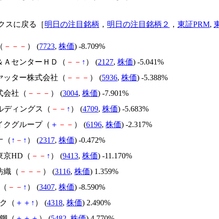
クスに戻る［
明日の注目銘柄
，
明日の注目銘柄２
，
東証PRM
,
（
－
－
－
） (
7723
,
株価
) -8.709%
Ｍ＆ＡセンターＨＤ（
－
－
↑
） (
2127
,
株価
) -5.041%
シヤッター株式会社（
－
－
－
） (
5936
,
株価
) -5.388%
式会社（
－
－
－
） (
3004
,
株価
) -7.901%
ールディングス（
－
－
↑
） (
4709
,
株価
) -5.683%
ライクグループ（
＋
－
－
） (
6196
,
株価
) -2.317%
ナ（
↑
－
↑
） (
2317
,
株価
) -0.472%
東京HD（
－
－
↑
） (
9413
,
株価
) -11.170%
紡織（
－
－
－
） (
3116
,
株価
) 1.359%
成（
－
－
↑
） (
3407
,
株価
) -8.590%
ック（
＋
＋
↑
） (
4318
,
株価
) 2.490%
製鋼（
＋
＋
＋
） (
5482
,
株価
) 4.770%