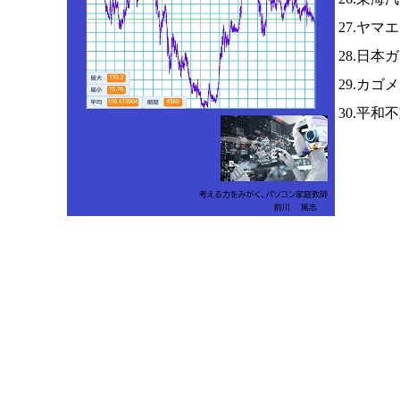
27.ヤマ
28.日本
29.カゴ
30.平和