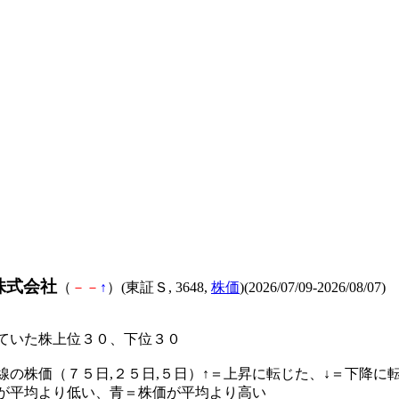
株式会社
（
－
－
↑
）(東証Ｓ, 3648,
株価
)(2026/07/09-2026/08/07)
ていた株上位３０、下位３０
線の株価（７５日,２５日,５日）↑＝上昇に転じた、↓＝下降に
が平均より低い、青＝株価が平均より高い