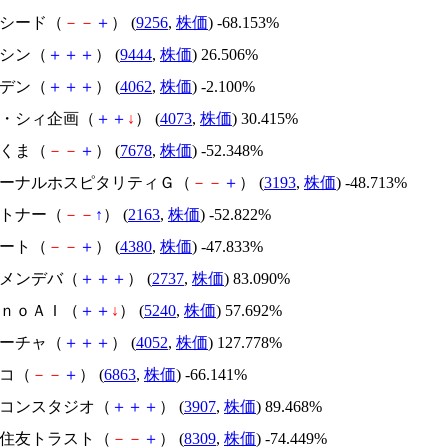
サクシード（
－
－
＋
） (
9256
,
株価
) -68.153%
トーシン（
＋
＋
＋
） (
9444
,
株価
) 26.506%
イビデン（
＋
＋
＋
） (
4062
,
株価
) -2.100%
ジィ・シィ企画（
＋
＋
↓
） (
4073
,
株価
) 30.415%
かさくま（
－
－
＋
） (
7678
,
株価
) -52.348%
エターナルホスピタリティＧ（
－
－
＋
） (
3193
,
株価
) -48.713%
アルトナー（
－
－
↑
） (
2163
,
株価
) -52.822%
Ｍマート（
－
－
＋
） (
4380
,
株価
) -47.833%
トーメンデバ（
＋
＋
＋
） (
2737
,
株価
) 83.090%
ｍｏｎｏＡＩ（
＋
＋
↓
） (
5240
,
株価
) 57.692%
フィーチャ（
＋
＋
＋
） (
4052
,
株価
) 127.778%
レコ（
－
－
＋
） (
6863
,
株価
) -66.141%
シリコンスタジオ（
＋
＋
＋
） (
3907
,
株価
) 89.468%
三井住友トラスト（
－
－
＋
） (
8309
,
株価
) -74.449%