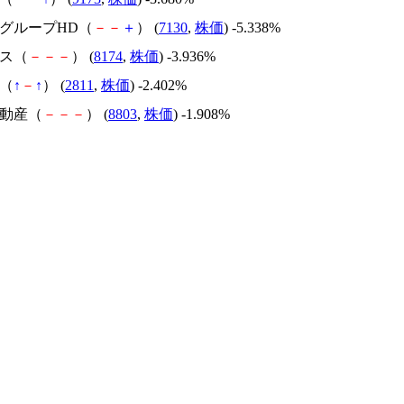
エグループHD（
－
－
＋
） (
7130
,
株価
) -5.338%
ガス（
－
－
－
） (
8174
,
株価
) -3.936%
メ（
↑
－
↑
） (
2811
,
株価
) -2.402%
不動産（
－
－
－
） (
8803
,
株価
) -1.908%