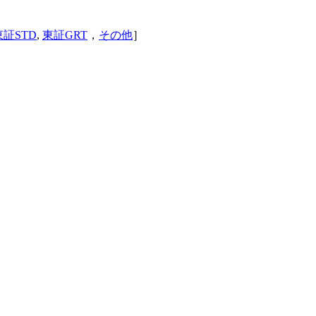
東証STD
,
東証GRT
，
その他
］