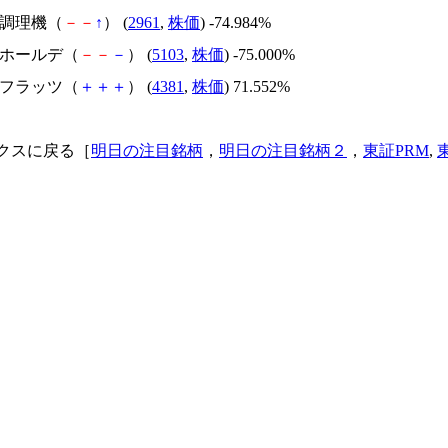
日本調理機（
－
－
↑
） (
2961
,
株価
) -74.984%
昭和ホールデ（
－
－
－
） (
5103
,
株価
) -75.000%
ビーフラッツ（
＋
＋
＋
） (
4381
,
株価
) 71.552%
クスに戻る［
明日の注目銘柄
，
明日の注目銘柄２
，
東証PRM
,