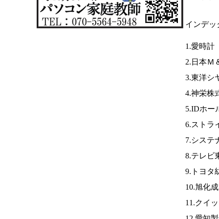
インデッ
1.愛時計
2.日本
3.東洋
4.神栄株
5.IDホ
6.スト
7.システ
8.テレビ
9.トヨタ
10.旭化
11.クイ
12.愛知