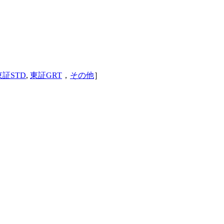
東証STD
,
東証GRT
，
その他
］