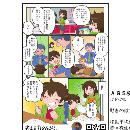
ＡＧＳ
-7.637%
動きの似
移動平均
赤＝株価