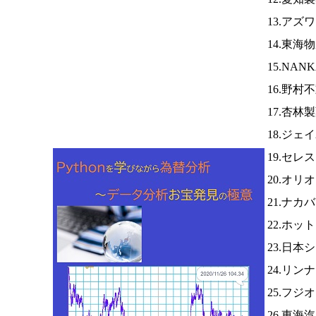
13.アズ
14.東海
15.NAN
16.野村
17.杏林
18.ジェ
19.セレ
20.オリ
21.ナカ
22.ホッ
23.日
24.リン
25.フジ
26.東海