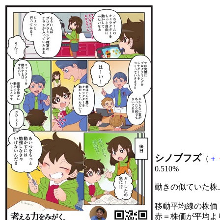
シノブフズ
（
＋
0.510%
動きの似ていた株
移動平均線の株価
赤＝株価が平均よ