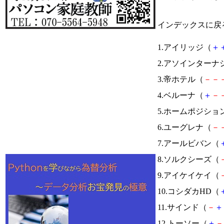
インデックスに戻
1.アイリッジ（
＋
2.アソインターナ
3.帝ホテル（
－
－
4.ベルーナ（
＋
－
5.ホームポジショ
6.ユーグレナ（
－
7.アールビバン（
8.ソルクシーズ（
9.アイケイケイ（
10.コシダカHD（
11.サインド（
－
＋
12.トーソー（
＋
－