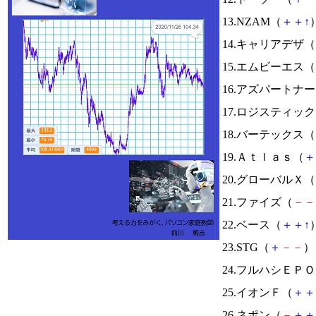
13.NZAM（
＋
＋
↑
）
14.キャリアデザ（
15.エムビーエス（
16.アズパートナ
17.ロジスティック
18.バーテックス（
19.Ａｔｌａｓ（
＋
20.グローバルＸ（
21.ファイズ（
－
－
22.ベース（
＋
＋
↑
）
23.STG（
＋
－
－
） 
24.フルハシＥＰ
25.イオンＦ（
＋
＋
26.ネポン（
－
＋
＋