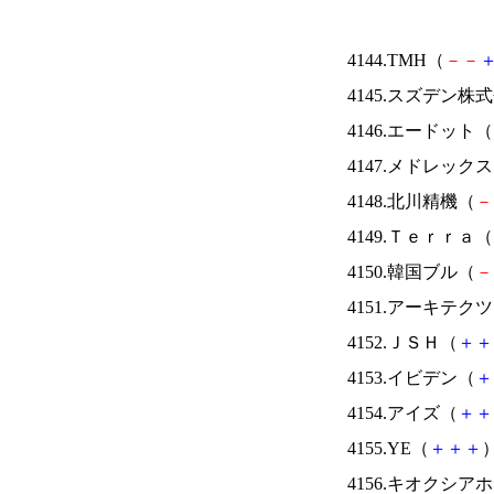
4144.TMH（
－
－
4145.スズデン株
4146.エードット（
4147.メドレック
4148.北川精機（
－
4149.Ｔｅｒｒａ（
4150.韓国ブル（
－
4151.アーキテク
4152.ＪＳＨ（
＋
＋
4153.イビデン（
＋
4154.アイズ（
＋
＋
4155.YE（
＋
＋
＋
）
4156.キオクシ