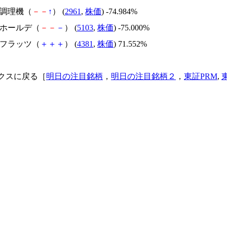
日本調理機（
－
－
↑
） (
2961
,
株価
) -74.984%
昭和ホールデ（
－
－
－
） (
5103
,
株価
) -75.000%
ビーフラッツ（
＋
＋
＋
） (
4381
,
株価
) 71.552%
クスに戻る［
明日の注目銘柄
，
明日の注目銘柄２
，
東証PRM
,