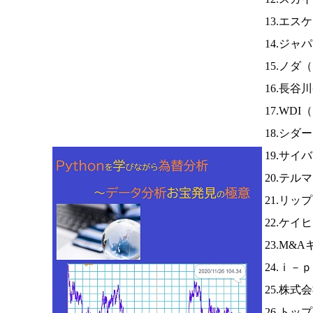
13.エス
14.ジ
15.ノダ（
16.長谷
17.WDI（
18.シダ
19.サ
20.テ
21.リッ
22.ケイ
23.M&
24.ｉ－
25.株
26.ト