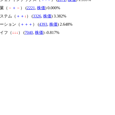
製菓（
－
＋
－
） (
2221
,
株価
) 0.000%
システム（
＋
＋
↓
） (
3326
,
株価
) 3.382%
ベーション（
＋
＋
＋
） (
4393
,
株価
) 2.648%
ライフ（
↓
↓
↓
） (
7040
,
株価
) -0.817%