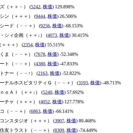
イズ（
＋
＋
－
） (
5242
,
株価
) 129.898%
トーシン（
＋
＋
＋
） (
9444
,
株価
) 26.506%
サクシード（
－
－
＋
） (
9256
,
株価
) -68.153%
ジィ・シィ企画（
＋
＋
↓
） (
4073
,
株価
) 30.415%
（
＋
＋
＋
） (
2354
,
株価
) 55.515%
かさくま（
－
－
＋
） (
7678
,
株価
) -52.348%
Ｍマート（
－
－
＋
） (
4380
,
株価
) -47.833%
アルトナー（
－
－
↑
） (
2163
,
株価
) -52.822%
エターナルホスピタリティＧ（
－
－
＋
） (
3193
,
株価
) -48.713%
ｍｏｎｏＡＩ（
＋
＋
↓
） (
5240
,
株価
) 57.692%
フィーチャ（
＋
＋
＋
） (
4052
,
株価
) 127.778%
レコ（
－
－
＋
） (
6863
,
株価
) -66.141%
シリコンスタジオ（
＋
＋
＋
） (
3907
,
株価
) 89.468%
三井住友トラスト（
－
－
＋
） (
8309
,
株価
) -74.449%