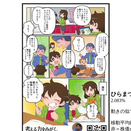
ひらま
2.083%
動きの似
移動平均
赤＝株価