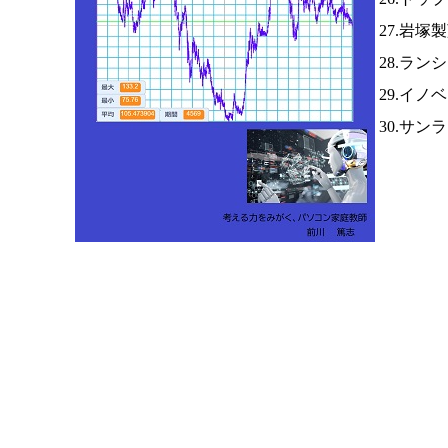
27.岩塚
28.ラン
29.イノ
30.サン