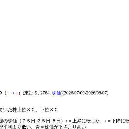
つ
（
＋
＋
↓
）(東証Ｓ, 2764,
株価
)(2026/07/09-2026/08/07)
ていた株上位３０、下位３０
線の株価（７５日,２５日,５日）↑＝上昇に転じた、↓＝下降に
が平均より低い、青＝株価が平均より高い