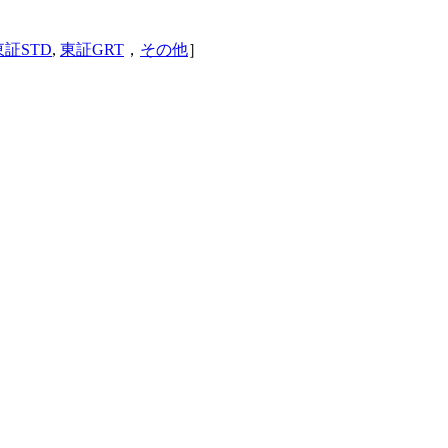
東証STD
,
東証GRT
，
その他
］