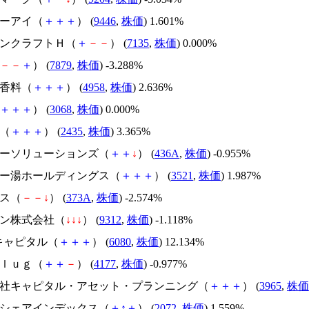
ケーアイ（
＋
＋
＋
） (
9446
,
株価
) 1.601%
ャパンクラフトＨ（
＋
－
－
） (
7135
,
株価
) 0.000%
－
－
＋
） (
7879
,
株価
) -3.288%
川香料（
＋
＋
＋
） (
4958
,
株価
) 2.636%
＋
＋
＋
） (
3068
,
株価
) 0.000%
ー（
＋
＋
＋
） (
2435
,
株価
) 3.365%
イバーソリューションズ（
＋
＋
↓
） (
436A
,
株価
) -0.955%
ルマー湯ホールディングス（
＋
＋
＋
） (
3521
,
株価
) 1.987%
プス（
－
－
↓
） (
373A
,
株価
) -2.574%
ヒン株式会社（
↓
↓
↓
） (
9312
,
株価
) -1.118%
Aキャピタル（
＋
＋
＋
） (
6080
,
株価
) 12.134%
ｐｌｕｇ（
＋
＋
－
） (
4177
,
株価
) -0.977%
式会社キャピタル・アセット・プランニング（
＋
＋
＋
） (
3965
,
株価
ップシェアインデックス（
＋
↑
＋
） (
2072
,
株価
) 1.559%