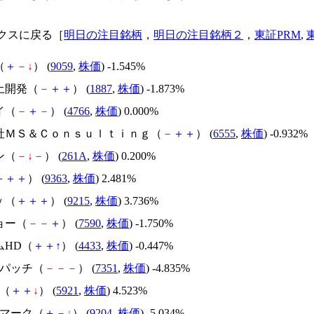
クスに戻る［
明日の注目銘柄
，
明日の注目銘柄２
，
東証PRM
,
（
＋
－
↓
） (
9059
,
株価
) -1.545%
土開発（
－
＋
＋
） (
1887
,
株価
) -1.873%
イ（
－
＋
－
） (
4766
,
株価
) 0.000%
会社ＭＳ＆Ｃｏｎｓｕｌｔｉｎｇ（
－
＋
＋
） (
6555
,
株価
) -0.932%
ン（
－
↓
－
） (
261A
,
株価
) 0.200%
＋
＋
＋
） (
9363
,
株価
) 2.481%
ｙ（
＋
＋
＋
） (
9215
,
株価
) 3.736%
ョー（
－
－
＋
） (
7590
,
株価
) -1.750%
ムHD（
＋
＋
↑
） (
4433
,
株価
) -0.447%
ドパッチ（
－
－
－
） (
7351
,
株価
) -4.835%
工（
＋
＋
↓
） (
5921
,
株価
) 4.523%
イマーク（
＋
－
↓
） (
9204
,
株価
) -5.034%