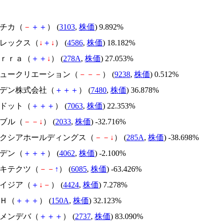
ユニチカ（
－
＋
＋
） (
3103
,
株価
) 9.892%
メドレックス（
↓
＋
↓
） (
4586
,
株価
) 18.182%
Ｔｅｒｒａ（
＋
＋
↓
） (
278A
,
株価
) 27.053%
バリュークリエーション（
－
－
－
） (
9238
,
株価
) 0.512%
スズデン株式会社（
＋
＋
＋
） (
7480
,
株価
) 36.878%
エードット（
＋
＋
＋
） (
7063
,
株価
) 22.353%
韓国ブル（
－
－
↓
） (
2033
,
株価
) -32.716%
キオクシアホールディングス（
－
－
↓
） (
285A
,
株価
) -38.698%
イビデン（
＋
＋
＋
） (
4062
,
株価
) -2.100%
アーキテクツ（
－
－
↑
） (
6085
,
株価
) -63.426%
アメイジア（
＋
↓
－
） (
4424
,
株価
) 7.278%
ＳＨ（
＋
＋
＋
） (
150A
,
株価
) 32.123%
トーメンデバ（
＋
＋
＋
） (
2737
,
株価
) 83.090%