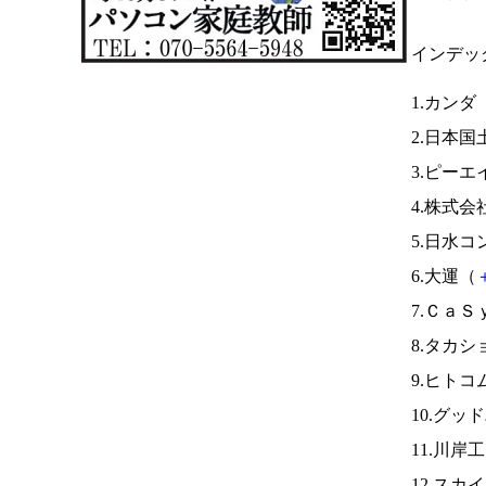
インデッ
1.カンダ
2.日本国
3.ピーエ
4.株式
5.日水コ
6.大運（
7.ＣａＳ
8.タカシ
9.ヒトコ
10.グッ
11.川岸
12.スカ