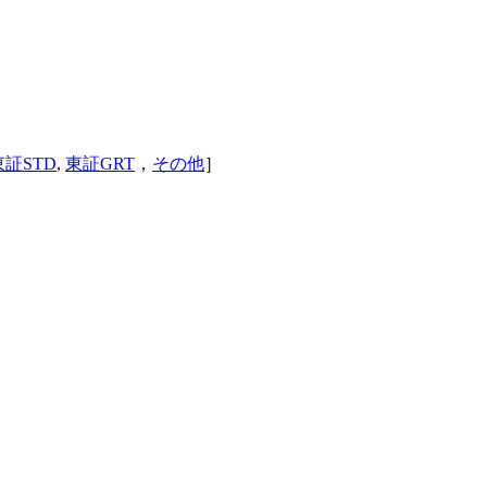
東証STD
,
東証GRT
，
その他
］