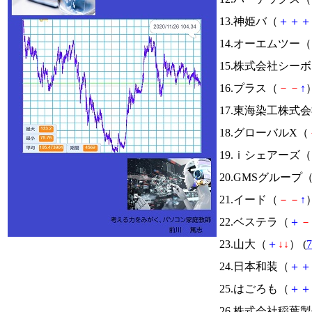
13.神姫バ（
＋
＋
＋
14.オーエムツー（
15.株式会社シー
16.プラス（
－
－
↑
）
17.東海染工株式
18.グローバルX（
19.ｉシェアーズ（
20.GMSグループ
21.イード（
－
－
↑
）
22.ベステラ（
＋
－
23.山大（
＋
↓
↓
） (
7
24.日本和装（
＋
＋
25.はごろも（
＋
＋
26.株式会社稲葉