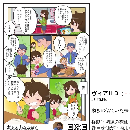
ヴィアＨＤ
（
－
-3.704%
動きの似ていた株
移動平均線の株価
赤＝株価が平均よ