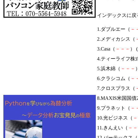
インデックスに戻
1.ダブルエー（
－
2.メディカシス（
3.Casa（
－
－
－
） (
4.ティーライフ株
5.浜木綿（
－
－
－
）
6.クラシコム（
－
7.クロスプラス（
8.MAXIS米国国
9.プラネット（
－
10.光ビジネス（
－
11.きんえい（
－
－
12.バーテックス（