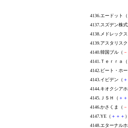
4136.エードット（
4137.スズデン株
4138.メドレック
4139.アスタリス
4140.韓国ブル（
－
4141.Ｔｅｒｒａ（
4142.ビート・
4143.イビデン（
＋
4144.キオクシ
4145.ＪＳＨ（
＋
＋
4146.かさくま（
－
4147.YE（
＋
＋
＋
）
4148.エターナ