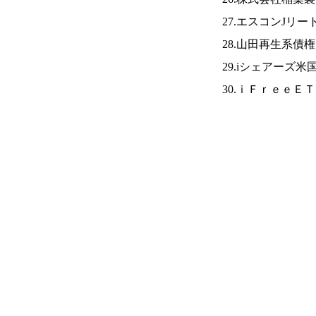
27.エスコンJリー
28.山田再生系債
29.iシェアーズ米
30.ｉＦｒｅｅＥ