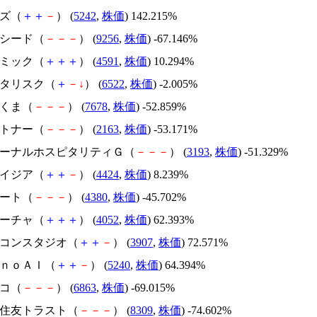
イズ（
＋
＋
－
） (
5242
,
株価
) 142.215%
サクシード（
－
－
－
） (
9256
,
株価
) -67.146%
リボミック（
＋
＋
＋
） (
4591
,
株価
) 10.294%
アスタリスク（
＋
－
↓
） (
6522
,
株価
) -2.005%
かさくま（
－
－
－
） (
7678
,
株価
) -52.859%
アルトナー（
－
－
－
） (
2163
,
株価
) -53.171%
エターナルホスピタリティＧ（
－
－
－
） (
3193
,
株価
) -51.329%
アメイジア（
＋
＋
－
） (
4424
,
株価
) 8.239%
Ｍマート（
－
－
－
） (
4380
,
株価
) -45.702%
フィーチャ（
＋
＋
＋
） (
4052
,
株価
) 62.393%
シリコンスタジオ（
＋
＋
－
） (
3907
,
株価
) 72.571%
ｍｏｎｏＡＩ（
＋
＋
－
） (
5240
,
株価
) 64.394%
レコ（
－
－
－
） (
6863
,
株価
) -69.015%
三井住友トラスト（
－
－
－
） (
8309
,
株価
) -74.602%