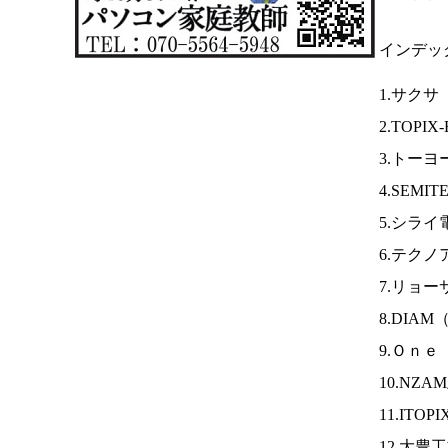
インデッ
1.サクサ
2.TOPIX
3.トー
4.SEMIT
5.シライ
6.テク
7.リョ
8.DIAM
9.Ｏｎｅ
10.NZ
11.ITOP
12.大豊