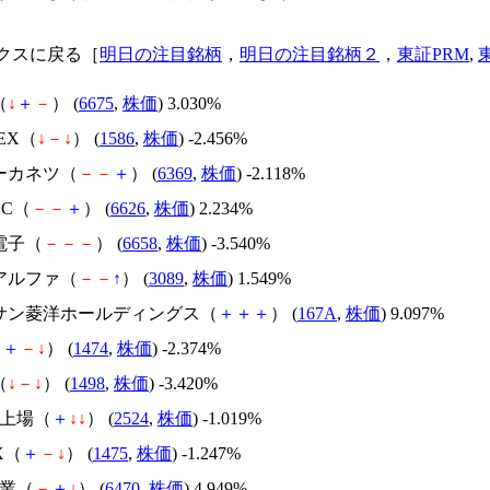
クスに戻る［
明日の注目銘柄
，
明日の注目銘柄２
，
東証PRM
,
（
↓
＋
－
） (
6675
,
株価
) 3.030%
-EX（
↓
－
↓
） (
1586
,
株価
) -2.456%
ヨーカネツ（
－
－
＋
） (
6369
,
株価
) -2.118%
EC（
－
－
＋
） (
6626
,
株価
) 2.234%
電子（
－
－
－
） (
6658
,
株価
) -3.540%
ノアルファ（
－
－
↑
） (
3089
,
株価
) 1.549%
ーサン菱洋ホールディングス（
＋
＋
＋
） (
167A
,
株価
) 9.097%
（
＋
－
↓
） (
1474
,
株価
) -2.374%
（
↓
－
↓
） (
1498
,
株価
) -3.420%
AM上場（
＋
↓
↓
） (
2524
,
株価
) -1.019%
IX（
＋
－
↓
） (
1475
,
株価
) -1.247%
工業（
－
＋
↓
） (
6470
,
株価
) 4.949%