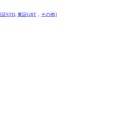
東証STD
,
東証GRT
，
その他
］