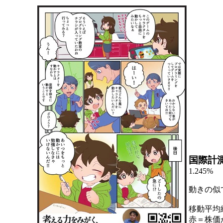
国際計
1.245%
動きの似
移動平均
赤＝株価