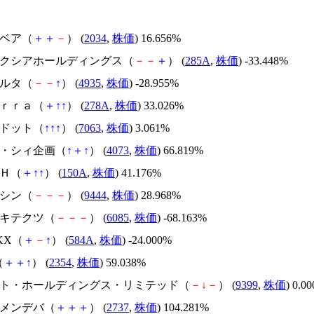
韓国ベア（
＋
＋
－
） (
2034
,
株価
) 16.656%
キオクシアホールディングス（
－
－
＋
） (
285A
,
株価
) -33.448%
リベルタ（
－
－
↑
） (
4935
,
株価
) -28.955%
Ｔｅｒｒａ（
＋
↑
↑
） (
278A
,
株価
) 33.026%
エードット（
↑
↑
↑
） (
7063
,
株価
) 3.061%
ジィ・シィ企画（
↑
＋
↑
） (
4073
,
株価
) 66.819%
ＳＨ（
＋
↑
↑
） (
150A
,
株価
) 41.176%
トーシン（
－
－
－
） (
9444
,
株価
) 28.968%
アーキテクツ（
－
－
－
） (
6085
,
株価
) -68.163%
NKX（
＋
－
↑
） (
584A
,
株価
) -24.000%
（
＋
＋
↑
） (
2354
,
株価
) 59.038%
.ビート・ホールディングス・リミテッド（
－
↓
－
） (
9399
,
株価
) 0.0
トーメンデバ（
＋
＋
＋
） (
2737
,
株価
) 104.281%