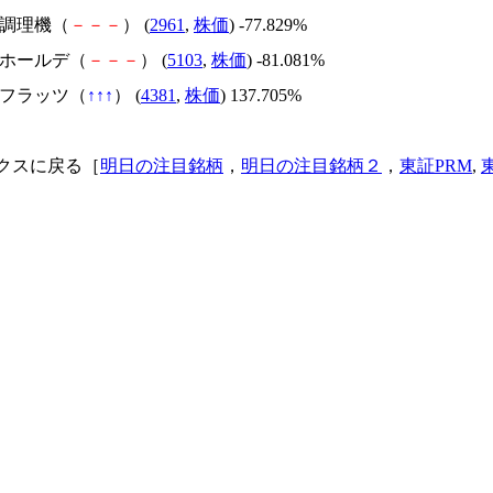
日本調理機（
－
－
－
） (
2961
,
株価
) -77.829%
昭和ホールデ（
－
－
－
） (
5103
,
株価
) -81.081%
ビーフラッツ（
↑
↑
↑
） (
4381
,
株価
) 137.705%
クスに戻る［
明日の注目銘柄
，
明日の注目銘柄２
，
東証PRM
,