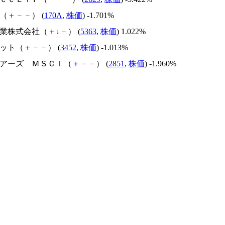
Ｔ（
＋
－
－
） (
170A
,
株価
) -1.701%
窯業株式会社（
＋
↓
－
） (
5363
,
株価
) 1.022%
ロット（
＋
－
－
） (
3452
,
株価
) -1.013%
シェアーズ ＭＳＣＩ（
＋
－
－
） (
2851
,
株価
) -1.960%