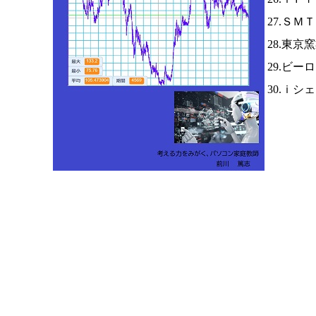
27.ＳＭ
28.東京
29.ビー
30.ｉ