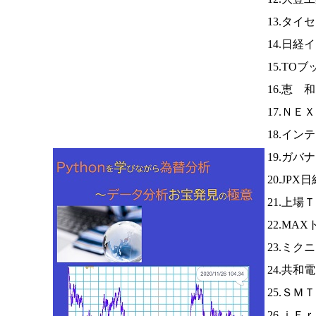
13.タイ
14.日経
15.TO
16.恵 
17.ＮＥ
18.イ
19.ガ
20.JPX
21.上場
22.MA
23.ミク
24.共和
25.Ｓ
26.ｉＦ