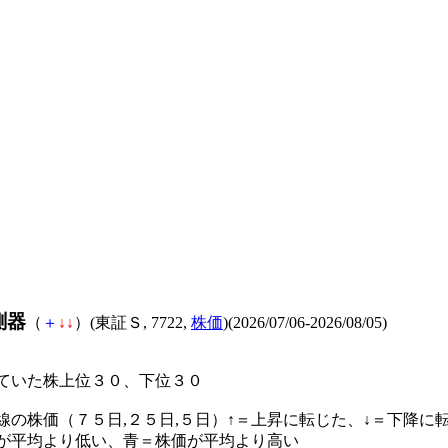
測器
（
＋
↓
↓
）(東証Ｓ, 7722,
株価
)(2026/07/06-2026/08/05)
ていた株上位３０、下位３０
線の株価（７５日,２５日,５日）↑＝上昇に転じた、↓＝下降に
が平均より低い、青＝株価が平均より高い