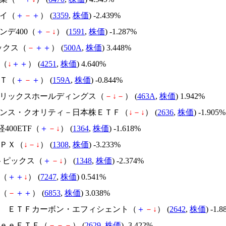
セイ（
＋
－
＋
） (
3359
,
株価
) -2.439%
インデ400（
＋
－
↓
） (
1591
,
株価
) -1.287%
ブックス（
－
＋
＋
） (
500A
,
株価
) 3.448%
和（
↓
＋
＋
） (
4251
,
株価
) 4.640%
ＸＴ（
＋
－
＋
） (
159A
,
株価
) -0.844%
ンテリックスホールディングス（
－
↓
－
） (
463A
,
株価
) 1.942%
バナンス・クオリティ－日本株ＥＴＦ（
↓
－
↓
） (
2636
,
株価
) -1.905%
日経400ETF（
＋
－
↓
） (
1364
,
株価
) -1.618%
ＴＰＸ（
↓
－
↓
） (
1308
,
株価
) -3.233%
Xトピックス（
＋
－
↓
） (
1348
,
株価
) -2.374%
ニ（
＋
＋
↓
） (
7247
,
株価
) 0.541%
電（
－
＋
＋
） (
6853
,
株価
) 3.038%
ＭＴ ＥＴＦカーボン・エフィシェント（
＋
－
↓
） (
2642
,
株価
) -1.
ｒｅｅＥＴＦ（
－
－
－
） (
2629
,
株価
) -3.422%