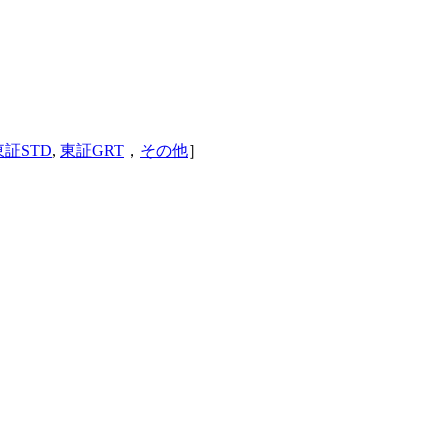
東証STD
,
東証GRT
，
その他
］