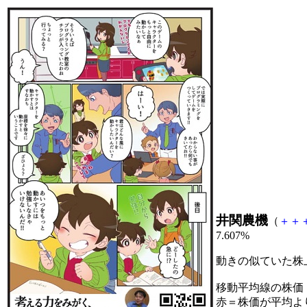
井関農機
（
＋
＋
7.607%
動きの似ていた株
移動平均線の株価
赤＝株価が平均よ