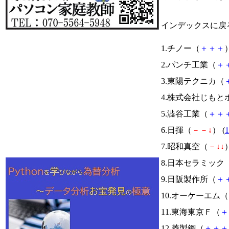
インデックスに戻
1.チノー（
＋
＋
＋
）
2.パンチ工業（
＋
3.東陽テクニカ（
4.株式会社じも
5.澁谷工業（
＋
＋
6.日揮（
－
－
↓
） (
1
7.昭和真空（
－
↓
↓
）
8.日本セラミック
9.日阪製作所（
＋
10.オーケーエム（
11.東海東京Ｆ（
＋
12.菱製鋼（
＋
＋
＋