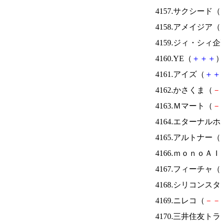
4157.サクシード（
4158.アメイジア（
4159.ジィ・シィ
4160.YE（
＋
＋
＋
）
4161.アイズ（
＋
＋
4162.かさくま（
－
4163.Ｍマート（
－
4164.エターナ
4165.アルトナー（
4166.ｍｏｎｏＡ
4167.フィーチャ（
4168.シリコンス
4169.ニレコ（
－
－
4170.三井住友ト