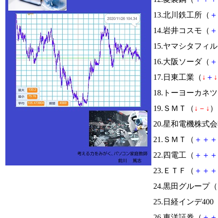
13.北川鉄工所（
＋
14.岩井コスモ（
＋
15.ヤマシタフィ
16.大阪ソーダ（
＋
17.日東工業（
↓
＋
↓
18.トーヨーカネ
19.ＳＭＴ（
↓
－
↓
） 
20.星和電機株式
21.ＳＭＴ（
＋
＋
＋
22.四電工（
＋
＋
＋
23.ＥＴＦ（
＋
＋
＋
24.黒田グループ（
25.日経インデ400
26.東洋証券（
＋
＋