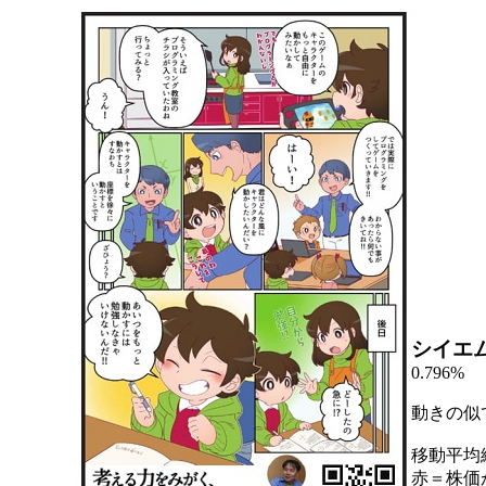
シイエ
0.796%
動きの似
移動平均
赤＝株価