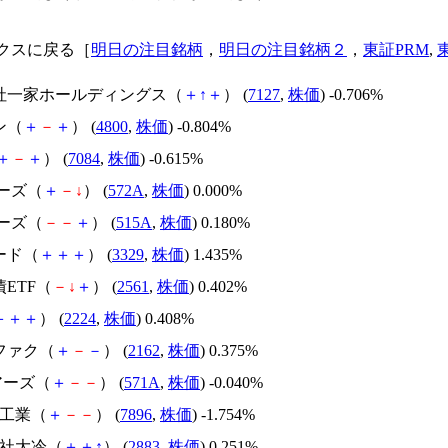
クスに戻る［
明日の注目銘柄
，
明日の注目銘柄２
，
東証PRM
,
会社一家ホールディングス（
＋
↑
＋
） (
7127
,
株価
) -0.706%
ン（
＋
－
＋
） (
4800
,
株価
) -0.804%
＋
－
＋
） (
7084
,
株価
) -0.615%
アーズ（
＋
－
↓
） (
572A
,
株価
) 0.000%
アーズ（
－
－
＋
） (
515A
,
株価
) 0.180%
ード（
＋
＋
＋
） (
3329
,
株価
) 1.435%
債ETF（
－
↓
＋
） (
2561
,
株価
) 0.402%
＋
＋
＋
） (
2224
,
株価
) 0.408%
ファク（
＋
－
－
） (
2162
,
株価
) 0.375%
ェアーズ（
＋
－
－
） (
571A
,
株価
) -0.040%
ン工業（
＋
－
－
） (
7896
,
株価
) -1.754%
会社大冷（
＋
＋
↑
） (
2883
,
株価
) 0.251%