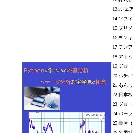
13.iシ
14.ソフ
15.プリ
16.ヨン
17.テ
18.アト
19.グロ
20.ハチ
21.あ
22.日本
23.グ
24.パー
25.壽屋（
26.米国