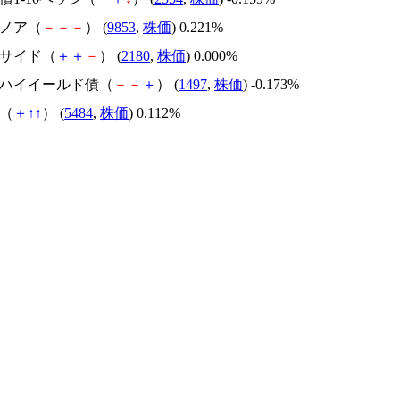
ルノア（
－
－
－
） (
9853
,
株価
) 0.221%
ーサイド（
＋
＋
－
） (
2180
,
株価
) 0.000%
ＴＦハイイールド債（
－
－
＋
） (
1497
,
株価
) -0.173%
鋼（
＋
↑
↑
） (
5484
,
株価
) 0.112%