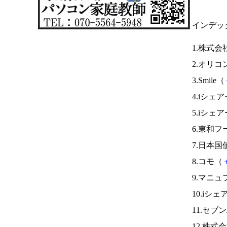
インデッ
1.株式
2.オリコ
3.Smile（
4.iシェ
5.iシェ
6.東和フ
7.日本国
8.コモ（
9.マニュ
10.iシ
11.セブ
12.株式