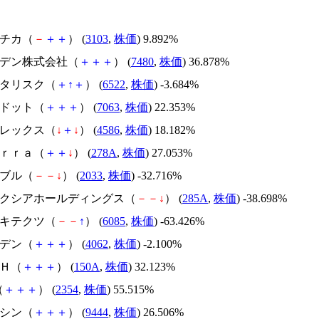
ユニチカ（
－
＋
＋
） (
3103
,
株価
) 9.892%
スズデン株式会社（
＋
＋
＋
） (
7480
,
株価
) 36.878%
アスタリスク（
＋
↑
＋
） (
6522
,
株価
) -3.684%
エードット（
＋
＋
＋
） (
7063
,
株価
) 22.353%
メドレックス（
↓
＋
↓
） (
4586
,
株価
) 18.182%
Ｔｅｒｒａ（
＋
＋
↓
） (
278A
,
株価
) 27.053%
韓国ブル（
－
－
↓
） (
2033
,
株価
) -32.716%
キオクシアホールディングス（
－
－
↓
） (
285A
,
株価
) -38.698%
アーキテクツ（
－
－
↑
） (
6085
,
株価
) -63.426%
イビデン（
＋
＋
＋
） (
4062
,
株価
) -2.100%
ＳＨ（
＋
＋
＋
） (
150A
,
株価
) 32.123%
（
＋
＋
＋
） (
2354
,
株価
) 55.515%
トーシン（
＋
＋
＋
） (
9444
,
株価
) 26.506%