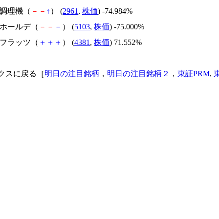
日本調理機（
－
－
↑
） (
2961
,
株価
) -74.984%
昭和ホールデ（
－
－
－
） (
5103
,
株価
) -75.000%
ビーフラッツ（
＋
＋
＋
） (
4381
,
株価
) 71.552%
クスに戻る［
明日の注目銘柄
，
明日の注目銘柄２
，
東証PRM
,