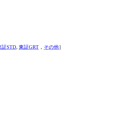
東証STD
,
東証GRT
，
その他
］