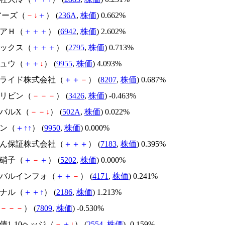
ェアーズ（
－
↓
＋
） (
236A
,
株価
) 0.662%
ィアＨ（
＋
＋
＋
） (
6942
,
株価
) 2.602%
メックス（
＋
＋
＋
） (
2795
,
株価
) 0.713%
キュウ（
＋
＋
↓
） (
9955
,
株価
) 4.093%
ンアライド株式会社（
＋
＋
－
） (
8207
,
株価
) 0.687%
ムリビン（
－
－
－
） (
3426
,
株価
) -0.463%
ーバルX（
－
－
↓
） (
502A
,
株価
) 0.022%
バン（
＋
↑
↑
） (
9950
,
株価
) 0.000%
んしん保証株式会社（
＋
＋
＋
） (
7183
,
株価
) 0.395%
板硝子（
＋
－
＋
） (
5202
,
株価
) 0.000%
ローバルインフォ（
＋
＋
－
） (
4171
,
株価
) 0.241%
ソナル（
＋
＋
↑
） (
2186
,
株価
) 1.213%
－
－
－
） (
7809
,
株価
) -0.530%
社債1-10ヘッジ（
－
＋
↓
） (
2554
,
株価
) -0.159%