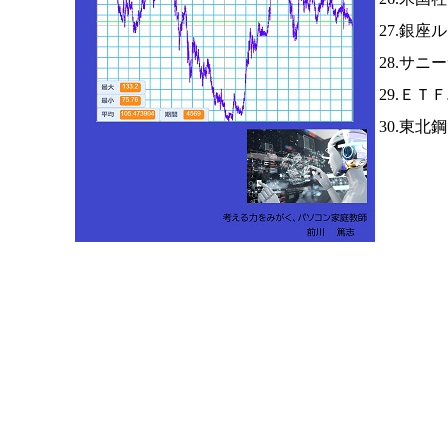
27.銀座
28.サニ
29.Ｅ
30.東北