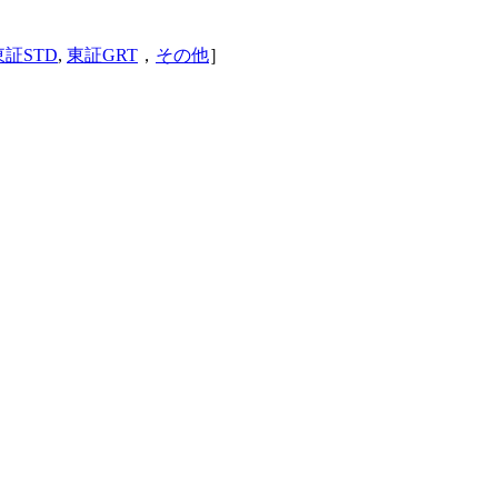
東証STD
,
東証GRT
，
その他
］