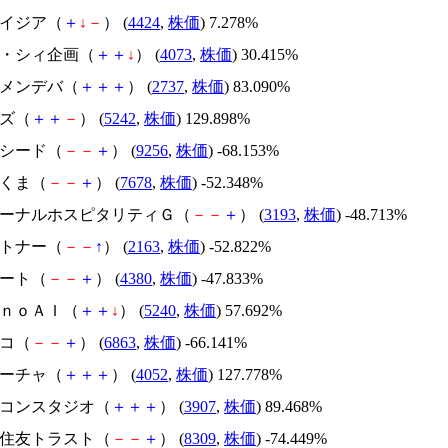
アメイジア（
＋
↓
－
） (
4424
,
株価
) 7.278%
ジィ・シィ企画（
＋
＋
↓
） (
4073
,
株価
) 30.415%
トーメンデバ（
＋
＋
＋
） (
2737
,
株価
) 83.090%
イズ（
＋
＋
－
） (
5242
,
株価
) 129.898%
サクシード（
－
－
＋
） (
9256
,
株価
) -68.153%
かさくま（
－
－
＋
） (
7678
,
株価
) -52.348%
エターナルホスピタリティＧ（
－
－
＋
） (
3193
,
株価
) -48.713%
アルトナー（
－
－
↑
） (
2163
,
株価
) -52.822%
Ｍマート（
－
－
＋
） (
4380
,
株価
) -47.833%
ｍｏｎｏＡＩ（
＋
＋
↓
） (
5240
,
株価
) 57.692%
レコ（
－
－
＋
） (
6863
,
株価
) -66.141%
フィーチャ（
＋
＋
＋
） (
4052
,
株価
) 127.778%
シリコンスタジオ（
＋
＋
＋
） (
3907
,
株価
) 89.468%
三井住友トラスト（
－
－
＋
） (
8309
,
株価
) -74.449%