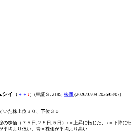
ムシイ
（
＋
＋
↓
）(東証Ｓ, 2185,
株価
)(2026/07/09-2026/08/07)
ていた株上位３０、下位３０
線の株価（７５日,２５日,５日）↑＝上昇に転じた、↓＝下降に
が平均より低い、青＝株価が平均より高い